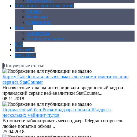
FPGA, ASIC
Операции с криптовалютой
Биржи
Кошельки
Обменники
Новости
Аналитика
Законодательство
ICO
Блокчейн
Курс BTC
Популярные статьи
Биржу Gate.io пытались взломать через компрометирование
сервиса StatCounter
Неизвестные хакеры интегрировали вредоносный код на
ирландский сервис веб-аналитики StatCounter...
08.11.2018
Под массовый бан Роскомнадзора попали IP-адреса
нескольких майнинг-пулов
В попытке заблокировать мессенджер Telegram и пресечь
любые попытки обхода...
25.04.2018