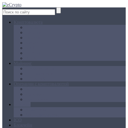
Криптовалюта
Bitcoin
Ethereum
Litecoin
Namecoin
NXT
Peercoin
Ripple
Майнинг
Создание ферм
GPU майнинг
FPGA, ASIC
Операции с криптовалютой
Биржи
Кошельки
Обменники
Новости
Аналитика
Законодательство
ICO
Блокчейн