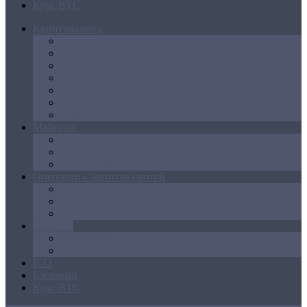
Курс BTC
Криптовалюта
Bitcoin
Ethereum
Litecoin
Namecoin
NXT
Peercoin
Ripple
Майнинг
Создание ферм
GPU майнинг
FPGA, ASIC
Операции с криптовалютой
Биржи
Кошельки
Обменники
Новости
Аналитика
Законодательство
ICO
Блокчейн
Курс BTC