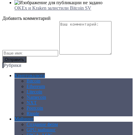
OKEx и Kraken залистили Bitcoin SV
Добавить комментарий
Рубрики
Криптовалюта
Bitcoin
Ethereum
Litecoin
Namecoin
NXT
Peercoin
Ripple
Майнинг
Создание ферм
GPU майнинг