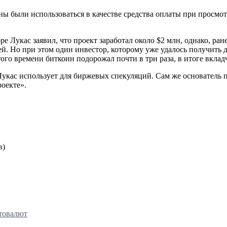
ы были использоваться в качестве средства оплаты при просмот
ре Лукас заявил, что проект заработал около $2 млн, однако, ран
ней. Но при этом один инвестор, которому уже удалось получить 
ого времени биткоин подорожал почти в три раза, в итоге вкла
кас использует для биржевых спекуляций. Сам же основатель пр
роекте».
в)
птовалют