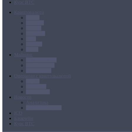
Курс BTC
Криптовалюта
Bitcoin
Ethereum
Litecoin
Namecoin
NXT
Peercoin
Ripple
Майнинг
Создание ферм
GPU майнинг
FPGA, ASIC
Операции с криптовалютой
Биржи
Кошельки
Обменники
Новости
Аналитика
Законодательство
ICO
Блокчейн
Курс BTC