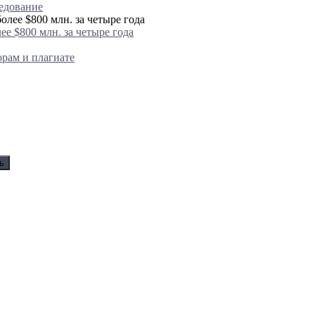
едование
ее $800 млн. за четыре года
рам и плагиате