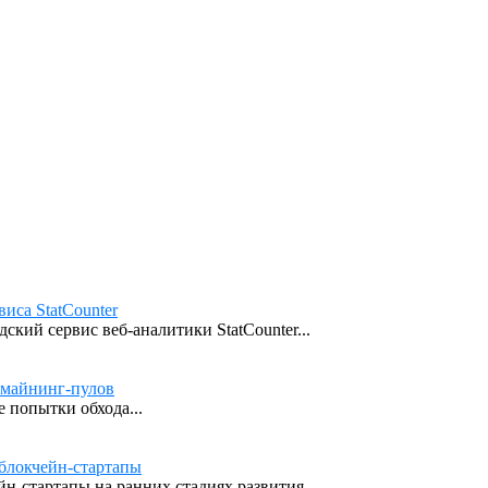
иса StatCounter
кий сервис веб-аналитики StatCounter...
 майнинг-пулов
 попытки обхода...
блокчейн-стартапы
н-стартапы на ранних стадиях развития,...