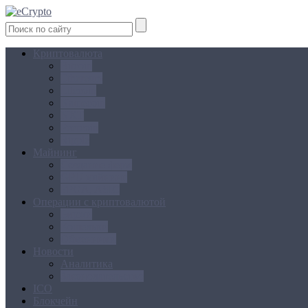
Криптовалюта
Bitcoin
Ethereum
Litecoin
Namecoin
NXT
Peercoin
Ripple
Майнинг
Создание ферм
GPU майнинг
FPGA, ASIC
Операции с криптовалютой
Биржи
Кошельки
Обменники
Новости
Аналитика
Законодательство
ICO
Блокчейн