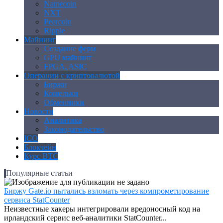
Namecoin
NXT
Peercoin
Ripple
Майнинг
Создание ферм
GPU майнинг
FPGA, ASIC
Операции с криптовалютой
Биржи
Кошельки
Обменники
Новости
Аналитика
Законодательство
ICO
Блокчейн
Курс BTC
Популярные статьи
Биржу Gate.io пытались взломать через компрометирование
сервиса StatCounter
Неизвестные хакеры интегрировали вредоносный код на
ирландский сервис веб-аналитики StatCounter...