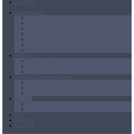
Курс BTC
Криптовалюта
Bitcoin
Ethereum
Litecoin
Namecoin
NXT
Peercoin
Ripple
Майнинг
Создание ферм
GPU майнинг
FPGA, ASIC
Операции с криптовалютой
Биржи
Кошельки
Обменники
Новости
Аналитика
Законодательство
ICO
Блокчейн
Курс BTC