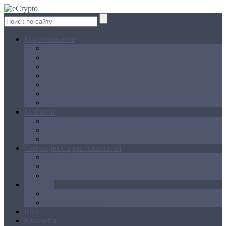
Криптовалюта
Bitcoin
Ethereum
Litecoin
Namecoin
NXT
Peercoin
Ripple
Майнинг
Создание ферм
GPU майнинг
FPGA, ASIC
Операции с криптовалютой
Биржи
Кошельки
Обменники
Новости
Аналитика
Законодательство
ICO
Блокчейн