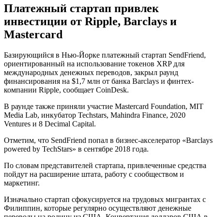
Платежный стартап привлек
инвестиции от Ripple, Barclays и
Mastercard
Базирующийся в Нью-Йорке платежный стартап SendFriend,
ориентированный на использование токенов XRP для
международных денежных переводов, закрыл раунд
финансирования на $1,7 млн от банка Barclays и финтех-
компании Ripple, сообщает CoinDesk.
В раунде также приняли участие Mastercard Foundation, MIT
Media Lab, инкубатор Techstars, Mahindra Finance, 2020
Ventures и 8 Decimal Capital.
Отметим, что SendFriend попал в бизнес-акселератор «Barclays
powered by TechStars» в сентябре 2018 года.
По словам представителей стартапа, привлеченные средства
пойдут на расширение штата, работу с сообществом и
маркетинг.
Изначально стартап сфокусируется на трудовых мигрантах с
Филиппин, которые регулярно осуществляют денежные
переводы на родину из США. Конвертация долларов США в