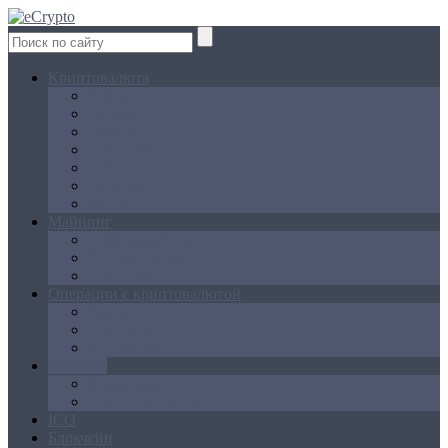
Криптовалюта
Bitcoin
Ethereum
Litecoin
Namecoin
NXT
Peercoin
Ripple
Майнинг
Создание ферм
GPU майнинг
FPGA, ASIC
Операции с криптовалютой
Биржи
Кошельки
Обменники
Новости
Аналитика
Законодательство
ICO
Блокчейн