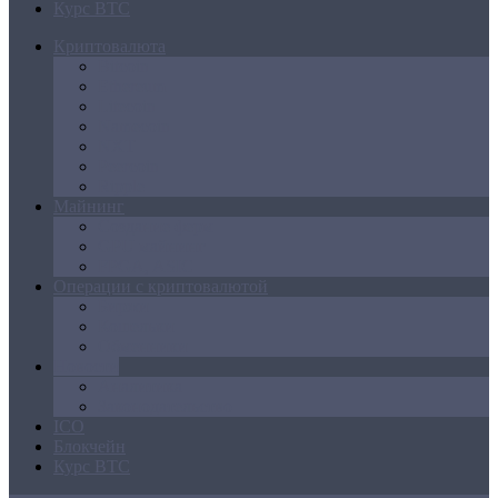
Курс BTC
Криптовалюта
Bitcoin
Ethereum
Litecoin
Namecoin
NXT
Peercoin
Ripple
Майнинг
Создание ферм
GPU майнинг
FPGA, ASIC
Операции с криптовалютой
Биржи
Кошельки
Обменники
Новости
Аналитика
Законодательство
ICO
Блокчейн
Курс BTC