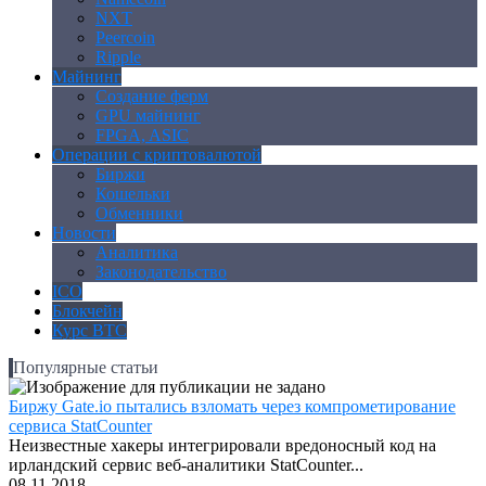
NXT
Peercoin
Ripple
Майнинг
Создание ферм
GPU майнинг
FPGA, ASIC
Операции с криптовалютой
Биржи
Кошельки
Обменники
Новости
Аналитика
Законодательство
ICO
Блокчейн
Курс BTC
Популярные статьи
Биржу Gate.io пытались взломать через компрометирование
сервиса StatCounter
Неизвестные хакеры интегрировали вредоносный код на
ирландский сервис веб-аналитики StatCounter...
08.11.2018