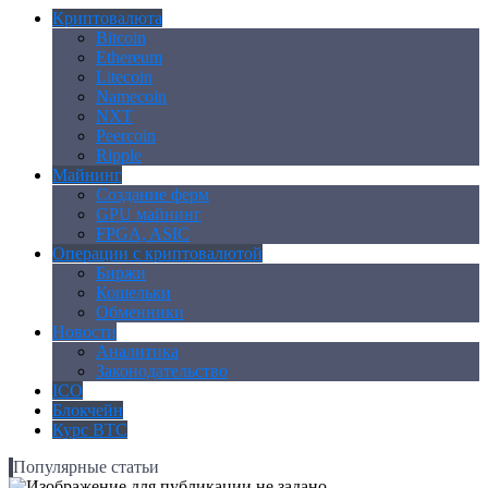
Криптовалюта
Bitcoin
Ethereum
Litecoin
Namecoin
NXT
Peercoin
Ripple
Майнинг
Создание ферм
GPU майнинг
FPGA, ASIC
Операции с криптовалютой
Биржи
Кошельки
Обменники
Новости
Аналитика
Законодательство
ICO
Блокчейн
Курс BTC
Популярные статьи