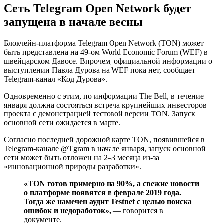
Сеть Telegram Open Network будет
запущена в начале весны
Блокчейн-платформа Telegram Open Network (TON) может
быть представлена на 49-ом World Economic Forum (WEF) в
швейцарском Давосе. Впрочем, официальной информации о
выступлении Павла Дурова на WEF пока нет, сообщает
Telegram-канал «Код Дурова».
Одновременно с этим, по информации The Bell, в течение
января должна состояться встреча крупнейших инвесторов
проекта с демонстрацией тестовой версии TON. Запуск
основной сети ожидается в марте.
Согласно последней дорожной карте TON, появившейся в
Telegram-канале @Tgram в начале января, запуск основной
сети может быть отложен на 2–3 месяца из-за
«инновационной природы разработки».
«TON готов примерно на 90%, а свежие новости
о платформе появятся в феврале 2019 года.
Тогда же намечен аудит Testnet с целью поиска
ошибок и недоработок»,
— говорится в
документе.