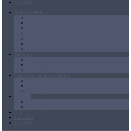
Курс BTC
Криптовалюта
Bitcoin
Ethereum
Litecoin
Namecoin
NXT
Peercoin
Ripple
Майнинг
Создание ферм
GPU майнинг
FPGA, ASIC
Операции с криптовалютой
Биржи
Кошельки
Обменники
Новости
Аналитика
Законодательство
ICO
Блокчейн
Курс BTC