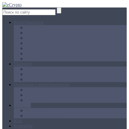
Криптовалюта
Bitcoin
Ethereum
Litecoin
Namecoin
NXT
Peercoin
Ripple
Майнинг
Создание ферм
GPU майнинг
FPGA, ASIC
Операции с криптовалютой
Биржи
Кошельки
Обменники
Новости
Аналитика
Законодательство
ICO
Блокчейн