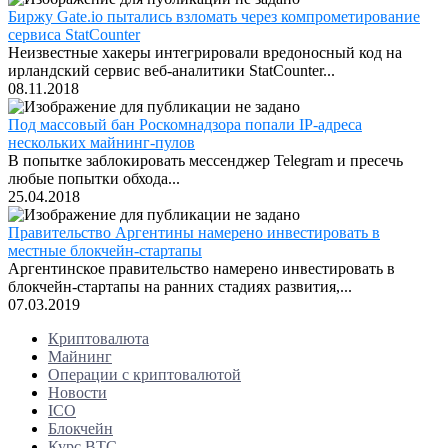
Биржу Gate.io пытались взломать через компрометирование
сервиса StatCounter
Неизвестные хакеры интегрировали вредоносный код на
ирландский сервис веб-аналитики StatCounter...
08.11.2018
Под массовый бан Роскомнадзора попали IP-адреса
нескольких майнинг-пулов
В попытке заблокировать мессенджер Telegram и пресечь
любые попытки обхода...
25.04.2018
Правительство Аргентины намерено инвестировать в
местные блокчейн-стартапы
Аргентинское правительство намерено инвестировать в
блокчейн-стартапы на ранних стадиях развития,...
07.03.2019
Криптовалюта
Майнинг
Операции с криптовалютой
Новости
ICO
Блокчейн
Курс BTC