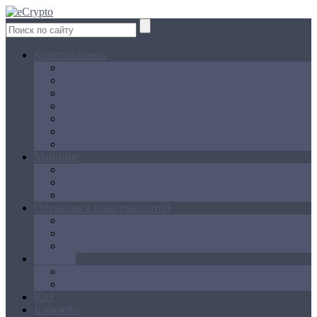
Криптовалюта
Bitcoin
Ethereum
Litecoin
Namecoin
NXT
Peercoin
Ripple
Майнинг
Создание ферм
GPU майнинг
FPGA, ASIC
Операции с криптовалютой
Биржи
Кошельки
Обменники
Новости
Аналитика
Законодательство
ICO
Блокчейн