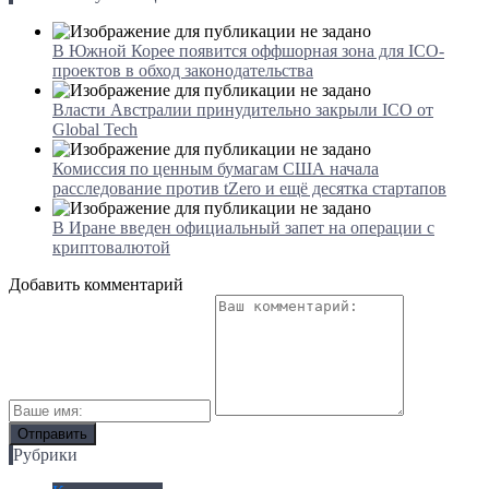
В Южной Корее появится оффшорная зона для ICO-
проектов в обход законодательства
Власти Австралии принудительно закрыли ICO от
Global Tech
Комиссия по ценным бумагам США начала
расследование против tZero и ещё десятка стартапов
В Иране введен официальный запет на операции с
криптовалютой
Добавить комментарий
Рубрики