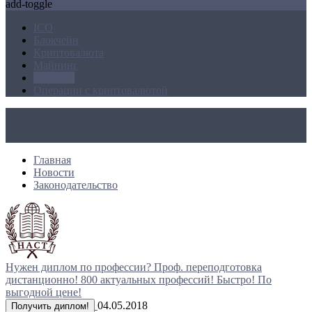
add-toggle
ICO
Блокчейн
Криптовалюта
Майнинг
Новости
Операции с криптовалютой
Главная
Новости
Законодательство
Нужен диплом по профессии?
Проф. переподготовка
дистанционно!
800 актуальных профессий!
Быстро! По
выгодной цене!
04.05.2018
Получить диплом!