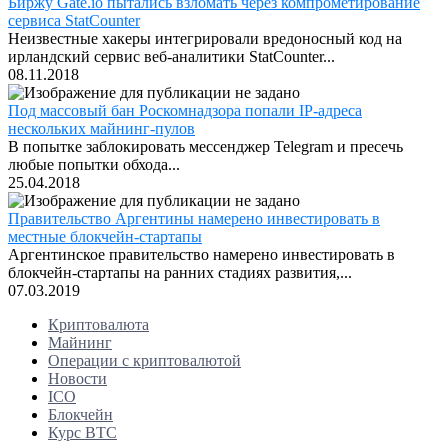
Биржу Gate.io пытались взломать через компрометирование
сервиса StatCounter
Неизвестные хакеры интегрировали вредоносный код на
ирландский сервис веб-аналитики StatCounter...
08.11.2018
Под массовый бан Роскомнадзора попали IP-адреса
нескольких майнинг-пулов
В попытке заблокировать мессенджер Telegram и пресечь
любые попытки обхода...
25.04.2018
Правительство Аргентины намерено инвестировать в
местные блокчейн-стартапы
Аргентинское правительство намерено инвестировать в
блокчейн-стартапы на ранних стадиях развития,...
07.03.2019
Криптовалюта
Майнинг
Операции с криптовалютой
Новости
ICO
Блокчейн
Курс BTC