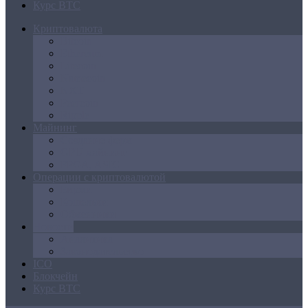
Курс BTC
Криптовалюта
Bitcoin
Ethereum
Litecoin
Namecoin
NXT
Peercoin
Ripple
Майнинг
Создание ферм
GPU майнинг
FPGA, ASIC
Операции с криптовалютой
Биржи
Кошельки
Обменники
Новости
Аналитика
Законодательство
ICO
Блокчейн
Курс BTC