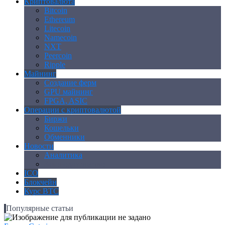
Криптовалюта
Bitcoin
Ethereum
Litecoin
Namecoin
NXT
Peercoin
Ripple
Майнинг
Создание ферм
GPU майнинг
FPGA, ASIC
Операции с криптовалютой
Биржи
Кошельки
Обменники
Новости
Аналитика
Законодательство
ICO
Блокчейн
Курс BTC
Популярные статьи