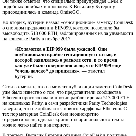
Он также отметил, что специально предупреждал СМИ о
подобных ошибках в прошлом. К Виталику Бутерину
присоединилась и команда OmiseGO.
Во-вторых, Бутерин назвал «сенсационной» заметку CoinDesk
о спорном предложении EIP-999, которое позволило бы
высвободить 513 000 ETH, заблокированных из-за уязвимости
на кошельке Parity в ноябре 2017.
«Их заметка о EIP 999 была ужасной. Они
опубликовали крайне сенсационную статью, в
которой заявлялось о расколе сети, в то время
как уже было совершенно ясно, что EIP 999 еще
*очень далеко* до принятия»
, — отметил
Бутерин.
Стоит отметить, что на момент публикации заметки CoinDesk
уже было известно о том, что представители сообщества
Ethereum проголосовали против разблокировки 513 000 ETH
на кошельках Parity, а сами разработчики Parity Technologies
заверили, что не добиваются нового хардфорка Ethereum. С
тех пор материал CoinDesk был неоднократно
отредактирован, однако скриншоты оригинального текста
можно легко найти в интернете.
В-третьих, Виталик Бутерин обвинил CoinDesk в политике