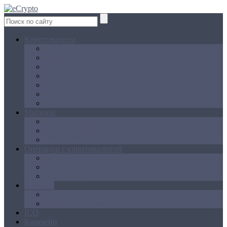
Криптовалюта
Bitcoin
Ethereum
Litecoin
Namecoin
NXT
Peercoin
Ripple
Майнинг
Создание ферм
GPU майнинг
FPGA, ASIC
Операции с криптовалютой
Биржи
Кошельки
Обменники
Новости
Аналитика
Законодательство
ICO
Блокчейн