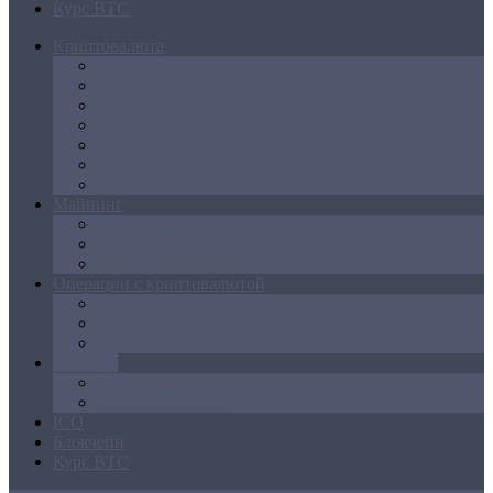
Курс BTC
Криптовалюта
Bitcoin
Ethereum
Litecoin
Namecoin
NXT
Peercoin
Ripple
Майнинг
Создание ферм
GPU майнинг
FPGA, ASIC
Операции с криптовалютой
Биржи
Кошельки
Обменники
Новости
Аналитика
Законодательство
ICO
Блокчейн
Курс BTC