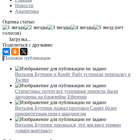
Новости
Аналитика
Оценка статьи:
(нет
голосов)
Загрузка...
Поделиться с друзьями:
Похожие публикации
Виталик Бутерин и Крейг Райт устроили перепалку в
Twitter
Статистика: почти все успешные проекты были
запущены на блокчейне Ethereum
Виталик Бутерин назвал протокол Casper более
приоритетным перед шардингом
Виталик Бутерин признался, что зря ввел термин
«смарт-контракт»