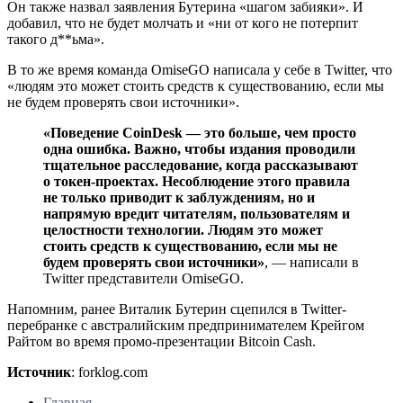
Он также назвал заявления Бутерина «шагом забияки». И
добавил, что не будет молчать и «ни от кого не потерпит
такого д**ьма».
В то же время команда OmiseGO написала у себе в Twitter, что
«людям это может стоить средств к существованию, если мы
не будем проверять свои источники».
«Поведение CoinDesk — это больше, чем просто
одна ошибка. Важно, чтобы издания проводили
тщательное расследование, когда рассказывают
о токен-проектах. Несоблюдение этого правила
не только приводит к заблуждениям, но и
напрямую вредит читателям, пользователям и
целостности технологии. Людям это может
стоить средств к существованию, если мы не
будем проверять свои источники»
, — написали в
Twitter представители OmiseGO.
Напомним, ранее Виталик Бутерин сцепился в Twitter-
перебранке с австралийским предпринимателем Крейгом
Райтом во время промо-презентации Bitcoin Cash.
Источник
: forklog.com
Главная