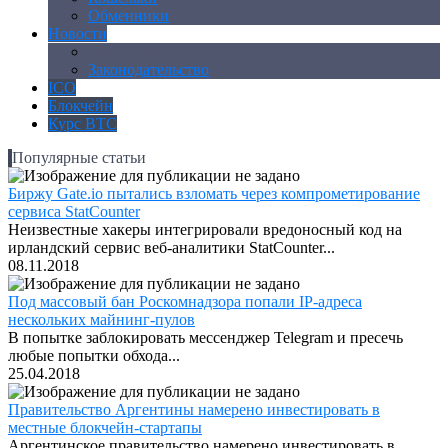
Обменники
Новости
Аналитика
Законодательство
ICO
Блокчейн
Курс BTC
Популярные статьи
Биржу Gate.io пытались взломать через компрометирование
сервиса StatCounter
Неизвестные хакеры интегрировали вредоносный код на
ирландский сервис веб-аналитики StatCounter...
08.11.2018
Под массовый бан Роскомнадзора попали IP-адреса
нескольких майнинг-пулов
В попытке заблокировать мессенджер Telegram и пресечь
любые попытки обхода...
25.04.2018
Правительство Аргентины намерено инвестировать в
местные блокчейн-стартапы
Аргентинское правительство намерено инвестировать в