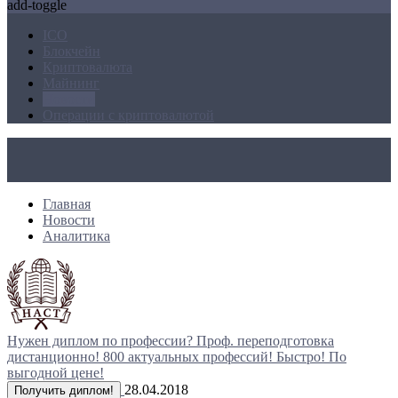
add-toggle
ICO
Блокчейн
Криптовалюта
Майнинг
Новости
Операции с криптовалютой
Главная
Новости
Аналитика
Нужен диплом по профессии?
Проф. переподготовка
дистанционно!
800 актуальных профессий!
Быстро! По
выгодной цене!
28.04.2018
Получить диплом!