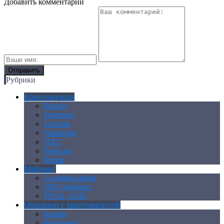
Добавить комментарий
Рубрики
Криптовалюта
Bitcoin
Ethereum
Litecoin
Namecoin
NXT
Peercoin
Ripple
Майнинг
Создание ферм
GPU майнинг
FPGA, ASIC
Операции с криптовалютой
Биржи
Кошельки