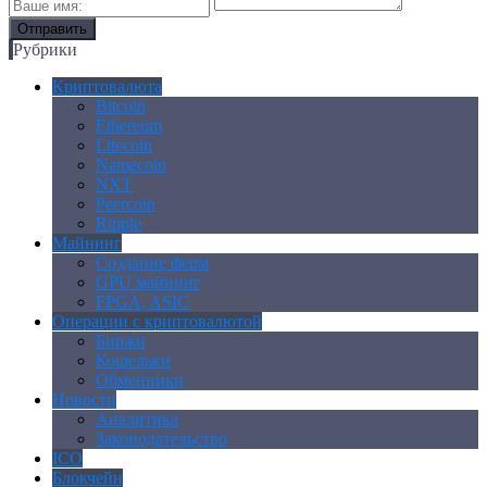
Рубрики
Криптовалюта
Bitcoin
Ethereum
Litecoin
Namecoin
NXT
Peercoin
Ripple
Майнинг
Создание ферм
GPU майнинг
FPGA, ASIC
Операции с криптовалютой
Биржи
Кошельки
Обменники
Новости
Аналитика
Законодательство
ICO
Блокчейн