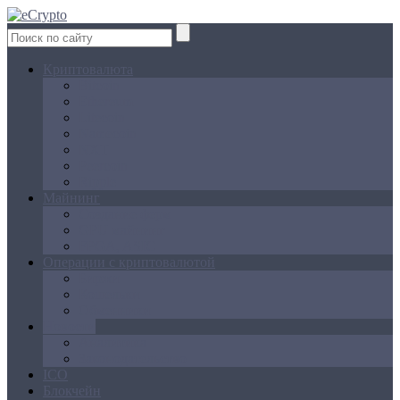
Криптовалюта
Bitcoin
Ethereum
Litecoin
Namecoin
NXT
Peercoin
Ripple
Майнинг
Создание ферм
GPU майнинг
FPGA, ASIC
Операции с криптовалютой
Биржи
Кошельки
Обменники
Новости
Аналитика
Законодательство
ICO
Блокчейн