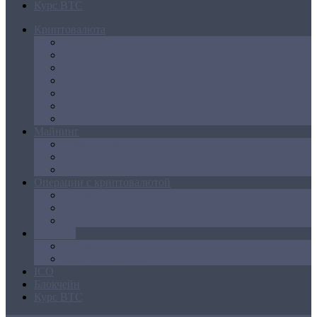
Курс BTC
Криптовалюта
Bitcoin
Ethereum
Litecoin
Namecoin
NXT
Peercoin
Ripple
Майнинг
Создание ферм
GPU майнинг
FPGA, ASIC
Операции с криптовалютой
Биржи
Кошельки
Обменники
Новости
Аналитика
Законодательство
ICO
Блокчейн
Курс BTC