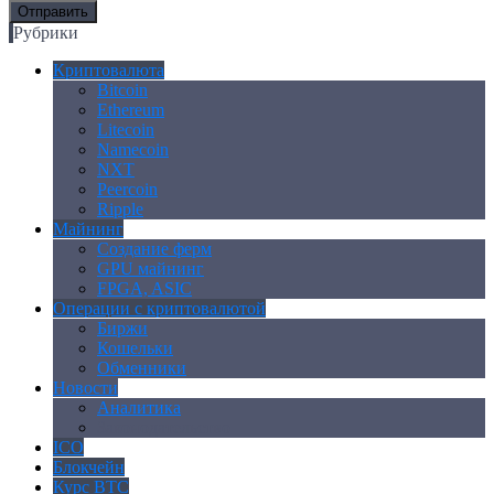
Рубрики
Криптовалюта
Bitcoin
Ethereum
Litecoin
Namecoin
NXT
Peercoin
Ripple
Майнинг
Создание ферм
GPU майнинг
FPGA, ASIC
Операции с криптовалютой
Биржи
Кошельки
Обменники
Новости
Аналитика
Законодательство
ICO
Блокчейн
Курс BTC