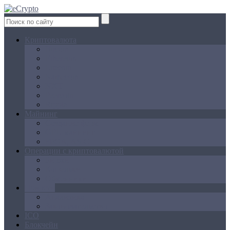
Криптовалюта
Bitcoin
Ethereum
Litecoin
Namecoin
NXT
Peercoin
Ripple
Майнинг
Создание ферм
GPU майнинг
FPGA, ASIC
Операции с криптовалютой
Биржи
Кошельки
Обменники
Новости
Аналитика
Законодательство
ICO
Блокчейн