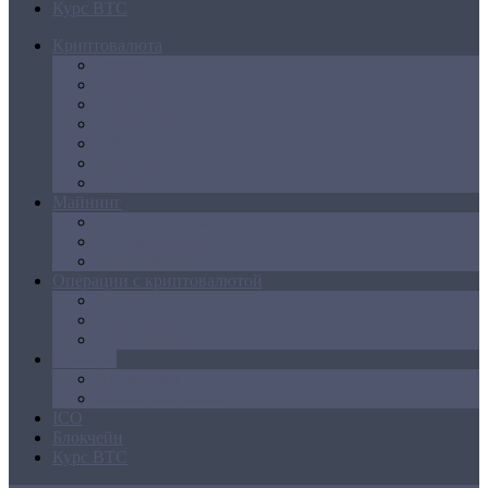
Курс BTC
Криптовалюта
Bitcoin
Ethereum
Litecoin
Namecoin
NXT
Peercoin
Ripple
Майнинг
Создание ферм
GPU майнинг
FPGA, ASIC
Операции с криптовалютой
Биржи
Кошельки
Обменники
Новости
Аналитика
Законодательство
ICO
Блокчейн
Курс BTC