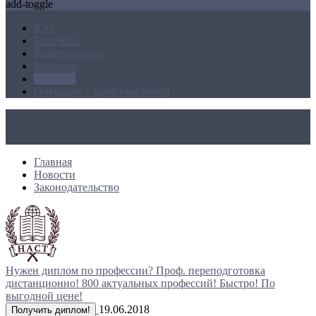
add-toggle
ICO
Блокчейн
Криптовалюта
Майнинг
Новости
Операции с криптовалютой
Главная
Новости
Законодательство
Нужен диплом по профессии?
Проф. переподготовка
дистанционно!
800 актуальных профессий!
Быстро! По
выгодной цене!
19.06.2018
Получить диплом!