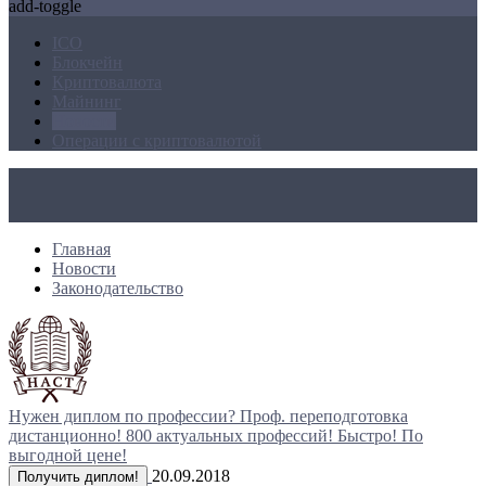
add-toggle
ICO
Блокчейн
Криптовалюта
Майнинг
Новости
Операции с криптовалютой
Главная
Новости
Законодательство
Нужен диплом по профессии?
Проф. переподготовка
дистанционно!
800 актуальных профессий!
Быстро! По
выгодной цене!
20.09.2018
Получить диплом!