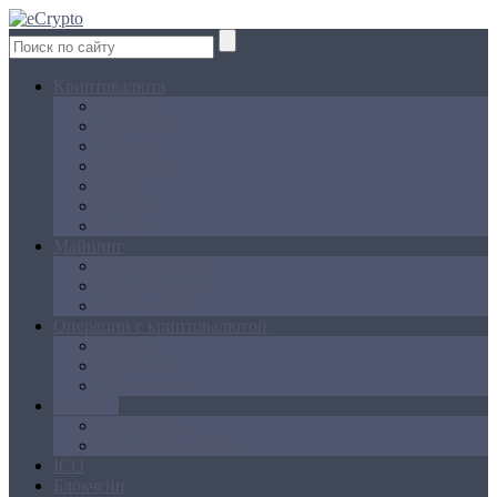
Криптовалюта
Bitcoin
Ethereum
Litecoin
Namecoin
NXT
Peercoin
Ripple
Майнинг
Создание ферм
GPU майнинг
FPGA, ASIC
Операции с криптовалютой
Биржи
Кошельки
Обменники
Новости
Аналитика
Законодательство
ICO
Блокчейн