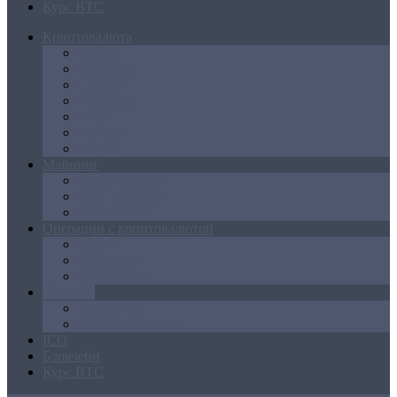
Курс BTC
Криптовалюта
Bitcoin
Ethereum
Litecoin
Namecoin
NXT
Peercoin
Ripple
Майнинг
Создание ферм
GPU майнинг
FPGA, ASIC
Операции с криптовалютой
Биржи
Кошельки
Обменники
Новости
Аналитика
Законодательство
ICO
Блокчейн
Курс BTC