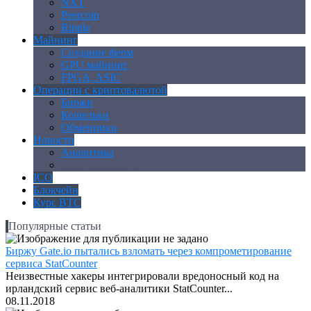
NXT
Peercoin
Ripple
Майнинг
Создание ферм
GPU майнинг
FPGA, ASIC
Операции с криптовалютой
Биржи
Кошельки
Обменники
Новости
Аналитика
Законодательство
ICO
Блокчейн
Курс BTC
Популярные статьи
Биржу Gate.io пытались взломать через компрометирование
сервиса StatCounter
Неизвестные хакеры интегрировали вредоносный код на
ирландский сервис веб-аналитики StatCounter...
08.11.2018