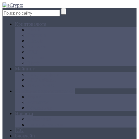
Криптовалюта
Bitcoin
Ethereum
Litecoin
Namecoin
NXT
Peercoin
Ripple
Майнинг
Создание ферм
GPU майнинг
FPGA, ASIC
Операции с криптовалютой
Биржи
Кошельки
Обменники
Новости
Аналитика
Законодательство
ICO
Блокчейн