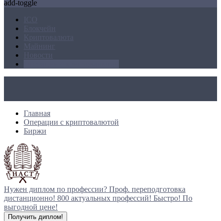
add-toggle
ICO
Блокчейн
Криптовалюта
Майнинг
Новости
Операции с криптовалютой
Главная
Операции с криптовалютой
Биржи
Нужен диплом по профессии?
Проф. переподготовка
дистанционно!
800 актуальных профессий!
Быстро! По
выгодной цене!
Получить диплом!