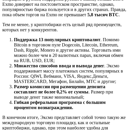
Exmo доверяют на постсоветском пространстве, однако,
популярностью биржа пользуется и в других странах. Правда,
пока объем торгов на Exmo не превышает
5,8 тысяч BTC
.
Тем не менее, у криптобиржи есть целый ряд преимуществ,
которых нет у конкурентов.
Поддержка 13 популярных криптовалют
. Помимо
Bitcoin в торговом пуле Dogecoin, Litecoin, Ethereum,
Dash, Ripple, Monero и другие активы. Торговать ими
можно более чем в 20 валютных парах, включая обмен
на RUB, USD, EUR;
Множество способов ввода и вывода денег
. Эксмо
поддерживает массу платежных систем, популярных в
России: QIWI, Вебмани, VISA, Яндекс.Деньги,
MASTERCARD, Мегафон, Билайн, МТС и другие;
Размер комиссии при размещении депозита
составляет не более 0,2% от суммы
. Размер при
выводе денег также минимальный;
Гибкая реферальная программа с большим
процентом вознаграждения.
В конечном итоге, Эксмо представляет собой точно такую же
международную торговую площадку, как и остальные
криптобиржи, однако, при этом наиболее удобна для