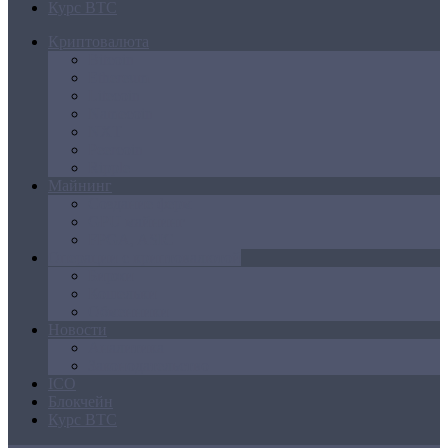
Курс BTC
Криптовалюта
Bitcoin
Ethereum
Litecoin
Namecoin
NXT
Peercoin
Ripple
Майнинг
Создание ферм
GPU майнинг
FPGA, ASIC
Операции с криптовалютой
Биржи
Кошельки
Обменники
Новости
Аналитика
Законодательство
ICO
Блокчейн
Курс BTC