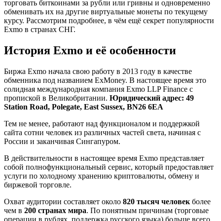
торговать биткоинами за рубли или гривны и одновременно
обменивать их на другие виртуальные монеты по текущему
курсу. Рассмотрим подробнее, в чём ещё секрет популярности
Exmo в странах СНГ.
История Exmo и её особенности
Биржа Exmo начала свою работу в 2013 году в качестве
обменника под названием ExMoney. В настоящее время это
солидная международная компания Exmo LLP Finance с
пропиской в Великобритании.
Юридический адрес: 49
Station Road, Polegate, East Sussex, BN26 6EA
Тем не менее, работают над функционалом и поддержкой
сайта сотни человек из различных частей света, начиная с
России и заканчивая Сингапуром.
В действительности в настоящее время Exmo представляет
собой полнофункциональный сервис, который предоставляет
услуги по холодному хранению криптовалюты, обмену и
биржевой торговле.
Охват аудитории составляет около
820 тысяч человек
более
чем в
200 странах мира
. По понятным причинам (торговые
операции в рублях, поддержка русского языка) больше всего