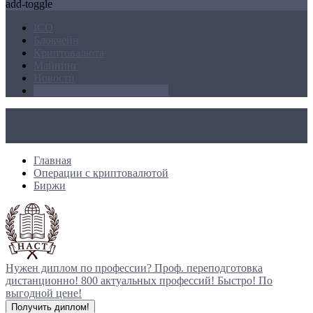
add-toggle
ICO
Блокчейн
Криптовалюта
Майнинг
Новости
Операции с криптовалютой
Главная
Операции с криптовалютой
Биржи
Нужен диплом по профессии?
Проф. переподготовка
дистанционно!
800 актуальных профессий!
Быстро! По
выгодной цене!
Получить диплом!