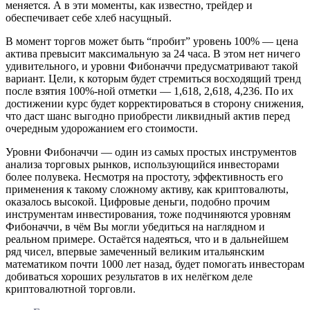
меняется. А в эти моменты, как известно, трейдер и
обеспечивает себе хлеб насущный.
В момент торгов может быть “пробит” уровень 100% — цена
актива превысит максимальную за 24 часа. В этом нет ничего
удивительного, и уровни Фибоначчи предусматривают такой
вариант. Цели, к которым будет стремиться восходящий тренд
после взятия 100%-ной отметки — 1,618, 2,618, 4,236. По их
достижении курс будет корректироваться в сторону снижения,
что даст шанс выгодно приобрести ликвидный актив перед
очередным удорожанием его стоимости.
Уровни Фибоначчи — один из самых простых инструментов
анализа торговых рынков, использующийся инвесторами
более полувека. Несмотря на простоту, эффективность его
применения к такому сложному активу, как криптовалюты,
оказалось высокой. Цифровые деньги, подобно прочим
инструментам инвестирования, тоже подчиняются уровням
Фибоначчи, в чём Вы могли убедиться на наглядном и
реальном примере. Остаётся надеяться, что и в дальнейшем
ряд чисел, впервые замеченный великим итальянским
математиком почти 1000 лет назад, будет помогать инвесторам
добиваться хороших результатов в их нелёгком деле
криптовалютной торговли.