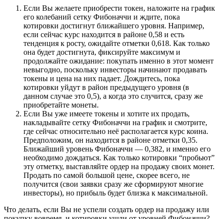
Если Вы желаете приобрести токен, наложите на график
его колебаний сетку Фибоначчи и ждите, пока
котировки достигнут ближайшего уровня. Например,
если сейчас курс находится в районе 0,58 и есть
тенденция к росту, ожидайте отметки 0,618. Как только
она будет достигнута, фиксируйте максимум и
продолжайте ожидание: покупать именно в этот момент
невыгодно, поскольку инвесторы начинают продавать
токены и цена на них падает. Дождитесь, пока
котировки уйдут в район предыдущего уровня (в
данном случае это 0,5), а когда это случится, сразу же
приобретайте монеты.
Если Вы уже имеете токены и хотите их продать,
накладывайте сетку Фибоначчи на график и смотрите,
где сейчас относительно неё располагается курс коина.
Предположим, он находится в районе отметки 0,35.
Ближайший уровень Фибоначчи — 0,382, и именно его
необходимо дождаться. Как только котировки “пробьют”
эту отметку, выставляйте ордер на продажу своих монет.
Продать по самой большой цене, скорее всего, не
получится (свои заявки сразу же сформируют многие
инвесторы), но прибыль будет близка к максимальной.
Что делать, если Вы не успели создать ордер на продажу или
покупку вовремя, и котировки ушли от уровней Фибоначчи?