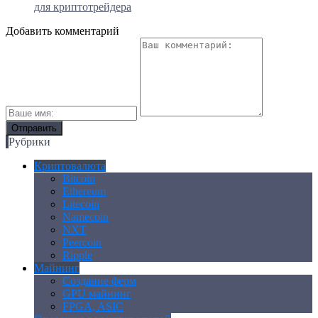
для криптотрейдера
Добавить комментарий
Рубрики
Криптовалюта
Bitcoin
Ethereum
Litecoin
Namecoin
NXT
Peercoin
Ripple
Майнинг
Создание ферм
GPU майнинг
FPGA, ASIC