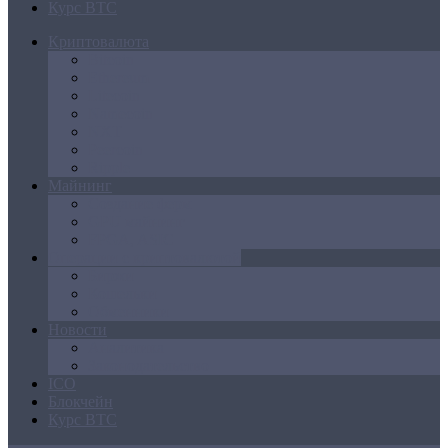
Курс BTC
Криптовалюта
Bitcoin
Ethereum
Litecoin
Namecoin
NXT
Peercoin
Ripple
Майнинг
Создание ферм
GPU майнинг
FPGA, ASIC
Операции с криптовалютой
Биржи
Кошельки
Обменники
Новости
Аналитика
Законодательство
ICO
Блокчейн
Курс BTC