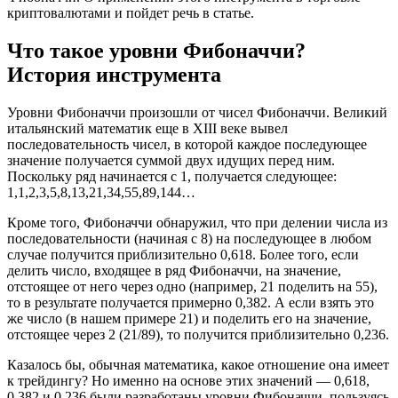
криптовалютами и пойдет речь в статье.
Что такое уровни Фибоначчи?
История инструмента
Уровни Фибоначчи произошли от чисел Фибоначчи. Великий
итальянский математик еще в XIII веке вывел
последовательность чисел, в которой каждое последующее
значение получается суммой двух идущих перед ним.
Поскольку ряд начинается с 1, получается следующее:
1,1,2,3,5,8,13,21,34,55,89,144…
Кроме того, Фибоначчи обнаружил, что при делении числа из
последовательности (начиная с 8) на последующее в любом
случае получится приблизительно 0,618. Более того, если
делить число, входящее в ряд Фибоначчи, на значение,
отстоящее от него через одно (например, 21 поделить на 55),
то в результате получается примерно 0,382. А если взять это
же число (в нашем примере 21) и поделить его на значение,
отстоящее через 2 (21/89), то получится приблизительно 0,236.
Казалось бы, обычная математика, какое отношение она имеет
к трейдингу? Но именно на основе этих значений — 0,618,
0,382 и 0,236 были разработаны уровни Фибоначчи, пользуясь