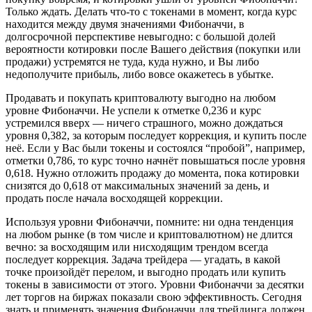
Только ждать. Делать что-то с токенами в момент, когда курс
находится между двумя значениями Фибоначчи, в
долгосрочной перспективе невыгодно: с большой долей
вероятности котировки после Вашего действия (покупки или
продажи) устремятся не туда, куда нужно, и Вы либо
недополучите прибыль, либо вовсе окажетесь в убытке.
Продавать и покупать криптовалюту выгодно на любом
уровне Фибоначчи. Не успели к отметке 0,236 и курс
устремился вверх — ничего страшного, можно дождаться
уровня 0,382, за которым последует коррекция, и купить после
неё. Если у Вас были токены и состоялся “пробой”, например,
отметки 0,786, то курс точно начнёт повышаться после уровня
0,618. Нужно отложить продажу до момента, пока котировки
снизятся до 0,618 от максимальных значений за день, и
продать после начала восходящей коррекции.
Используя уровни Фибоначчи, помните: ни одна тенденция
на любом рынке (в том числе и криптовалютном) не длится
вечно: за восходящим или нисходящим трендом всегда
последует коррекция. Задача трейдера — угадать, в какой
точке произойдёт перелом, и выгодно продать или купить
токены в зависимости от этого. Уровни Фибоначчи за десятки
лет торгов на биржах показали свою эффективность. Сегодня
знать и применять значения Фибоначчи для трейдинга должен