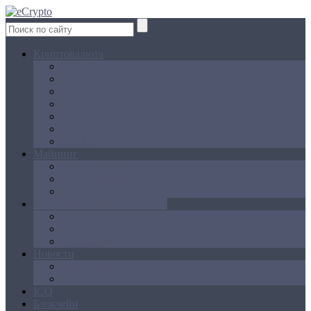
Криптовалюта
Bitcoin
Ethereum
Litecoin
Namecoin
NXT
Peercoin
Ripple
Майнинг
Создание ферм
GPU майнинг
FPGA, ASIC
Операции с криптовалютой
Биржи
Кошельки
Обменники
Новости
Аналитика
Законодательство
ICO
Блокчейн