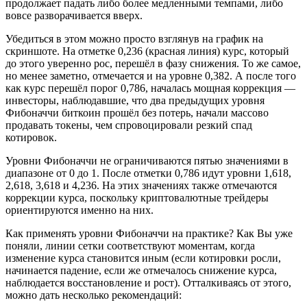
продолжает падать либо более медленными темпами, либо
вовсе разворачивается вверх.
Убедиться в этом можно просто взглянув на график на
скриншоте. На отметке 0,236 (красная линия) курс, который
до этого уверенно рос, перешёл в фазу снижения. То же самое,
но менее заметно, отмечается и на уровне 0,382. А после того
как курс перешёл порог 0,786, началась мощная коррекция —
инвесторы, наблюдавшие, что два предыдущих уровня
Фибоначчи биткоин прошёл без потерь, начали массово
продавать токены, чем спровоцировали резкий спад
котировок.
Уровни Фибоначчи не ограничиваются пятью значениями в
диапазоне от 0 до 1. После отметки 0,786 идут уровни 1,618,
2,618, 3,618 и 4,236. На этих значениях также отмечаются
коррекции курса, поскольку криптовалютные трейдеры
ориентируются именно на них.
Как применять уровни Фибоначчи на практике? Как Вы уже
поняли, линии сетки соответствуют моментам, когда
изменение курса становится иным (если котировки росли,
начинается падение, если же отмечалось снижение курса,
наблюдается восстановление и рост). Отталкиваясь от этого,
можно дать несколько рекомендаций: