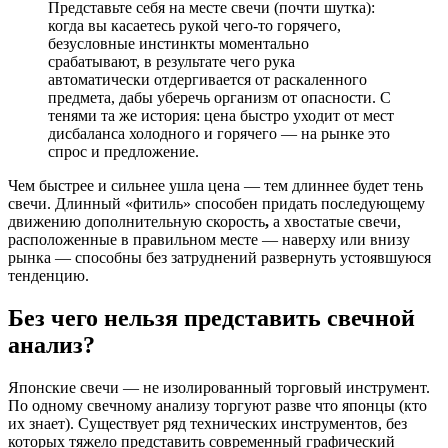
Представьте себя на месте свечи (почти шутка):
когда вы касаетесь рукой чего-то горячего,
безусловные инстинкты моментально
срабатывают, в результате чего рука
автоматически отдергивается от раскаленного
предмета, дабы уберечь организм от опасности. С
тенями та же история: цена быстро уходит от мест
дисбаланса холодного и горячего — на рынке это
спрос и предложение.
Чем быстрее и сильнее ушла цена — тем длиннее будет тень
свечи. Длинный «фитиль» способен придать последующему
движению дополнительную скорость
,
а хвостатые свечи,
расположенные в правильном месте — наверху или внизу
рынка — способны без затруднений развернуть устоявшуюся
тенденцию.
Без чего нельзя представить свечной
анализ?
Японские свечи — не изолированный торговый инструмент.
По одному свечному анализу торгуют разве что японцы (кто
их знает). Существует ряд технических инструментов, без
которых тяжело представить современный графический