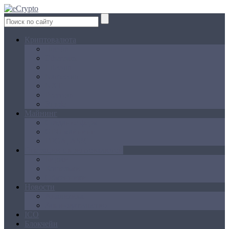
Криптовалюта
Bitcoin
Ethereum
Litecoin
Namecoin
NXT
Peercoin
Ripple
Майнинг
Создание ферм
GPU майнинг
FPGA, ASIC
Операции с криптовалютой
Биржи
Кошельки
Обменники
Новости
Аналитика
Законодательство
ICO
Блокчейн