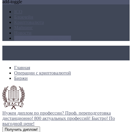
add-toggle
ICO
Блокчейн
Криптовалюта
Майнинг
Новости
Операции с криптовалютой
Главная
Операции с криптовалютой
Биржи
Нужен диплом по профессии?
Проф. переподготовка
дистанционно!
800 актуальных профессий!
Быстро! По
выгодной цене!
Получить диплом!