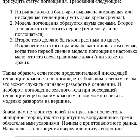
присудить статус поглощения. Требования следующие:
На рынке должна быть ярко выражена восходящая или
нисходящая тенденция (пусть даже краткосрочная).
Модель поглощения образуется двумя свечами. Второе
тело должно поглотить первое (тени могут и не
поглощаться).
Второе тело должно быть контрастным по цвету.
Исключение из этого правила бывает лишь в том случае,
когда тело первой свечи в модели поглощения настолько
мало, что эта свеча сравнима с дожи (или является
дожи).
Таким образом, если после продолжительной нисходящей
тенденции красное тело поглощается большим зеленым телом,
это может служить сигналом разворота в основании. И
наоборот: поглощение зеленого тела при восходящей
тенденции еще большим красным телом можно считать
моделью разворота на вершине.
Знаем, вам не терпится перейти к практике после столь
обширной теории, так что приступим, вооружившись тремя
обязательными условиями. Начнем с криптовалютного рынка.
Наша цель — поглощения вверху или внизу тенденции.