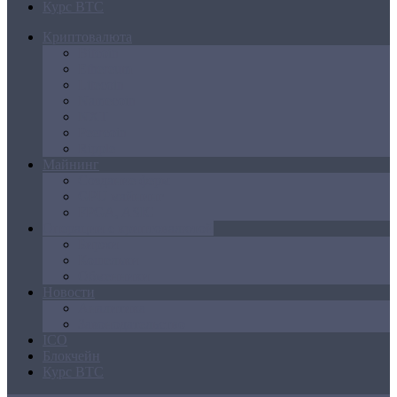
Курс BTC
Криптовалюта
Bitcoin
Ethereum
Litecoin
Namecoin
NXT
Peercoin
Ripple
Майнинг
Создание ферм
GPU майнинг
FPGA, ASIC
Операции с криптовалютой
Биржи
Кошельки
Обменники
Новости
Аналитика
Законодательство
ICO
Блокчейн
Курс BTC