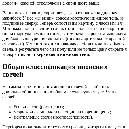
дороги» красной стрелочкой на скриншоте выше.
Вернемся к первому скриншоту, где расположена дневная
марибозу. У нее мы видим совсем короткую нижнюю тень, и
подлиннее сверху. Теперь сопоставим картину с часовым ТФ.
Минимальное значение за день отличалось от цены открытия
(цена нырнула немного ниже, затем начался рост), а максимум
дня был выше уровня закрытия (пик находится выше красной
стрелочки). Именно так и «прожила» свой день данная бычья
свеча, в результате чего мы получили не только цену открытия
и закрытия, но и
верхнюю и нижнюю тени
.
Общая классификация японских
свечей
На самом деле типизация японских свечей — область
довольно обширная, но в общем случае существует 3 типа
свечей:
бычьи свечи (рост цены);
медвежьи свечи, указывающие на падение цены;
нейтральные свечи (неопределенность).
Перейдем к одному интересному графику, который вмещает в