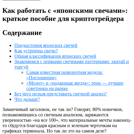
Как работать с «японскими свечами»:
краткое пособие для криптотрейдера
Содержание
Предыстория японских свечей
Как устроены свечи?
Общая классификация японских свечей
Знакомимся с первыми свечными паттернами: хватай и
торгуй
Самая известная разворотная модель:
«Поглощение»
«Молот» и «падающая звезда»: тени — лучшие
советники на рынке
Без чего нельзя представить свечной анализ?
Что дальше?
Заманчивый заголовок, не так ли? Говорят, 80% новичков,
познакомившись со свечным анализом, заряжаются
уверенностью «на все 100», что материальные мечты наконец-
то сбудутся благодаря красным и зеленым черточкам на
графиках терминала. Но так ли это на самом деле?