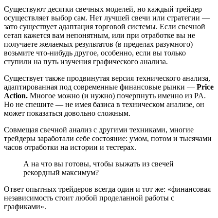
Существуют десятки свечных моделей, но каждый трейдер
осуществляет выбор сам. Нет лучшей свечи или стратегии —
зато существует адаптация торговой системы. Если свечной
сетап кажется вам непонятным, или при отработке вы не
получаете желаемых результатов (в пределах разумного) —
возьмите что-нибудь другое, особенно, если вы только
ступили на путь изучения графического анализа.
Существует также продвинутая версия технического анализа,
адаптированная под современные финансовые рынки —
Price
Action.
Многое можно (и нужно) почерпнуть именно из PA.
Но не спешите — не имея базиса в техническом анализе, он
может показаться довольно сложным.
Совмещая свечной анализ с другими техниками, многие
трейдеры заработали себе состояние: умом, потом и тысячами
часов отработки на истории и тестерах.
А на что вы готовы, чтобы выжать из свечей
рекордный максимум?
Ответ опытных трейдеров всегда один и тот же: «финансовая
независимость стоит любой проделанной работы с
графиками».