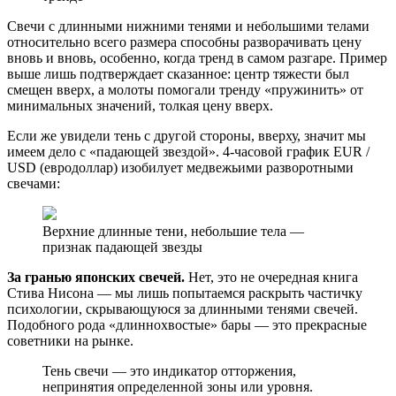
Свечи с длинными нижними тенями и небольшими телами
относительно всего размера способны разворачивать цену
вновь и вновь, особенно, когда тренд в самом разгаре. Пример
выше лишь подтверждает сказанное: центр тяжести был
смещен вверх, а молоты помогали тренду «пружинить» от
минимальных значений, толкая цену вверх.
Если же увидели тень с другой стороны, вверху, значит мы
имеем дело с «падающей звездой». 4-часовой график EUR /
USD (евродоллар) изобилует медвежьими разворотными
свечами:
Верхние длинные тени, небольшие тела —
признак падающей звезды
За гранью японских свечей.
Нет, это не очередная книга
Стива Нисона — мы лишь попытаемся раскрыть частичку
психологии, скрывающуюся за длинными тенями свечей.
Подобного рода «длиннохвостые» бары — это прекрасные
советники на рынке.
Тень свечи — это индикатор отторжения,
непринятия определенной зоны или уровня.