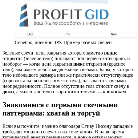
Серебро, дневной ТФ. Пример разных свечей
Зеленые свечи, цена закрытия которых заметно
выше
открытия (зеленое тело) попадают под первую категорию, и
наоборот — когда цена закрытия
ниже
открытия (красное
тело), мы имеем дело с медвежьими свечами. Бары, у которых
тело небольшого размера или же практически отсутствующее
(горизонтальная полоса вместо тела), называются свечами
неопределенности. Полное отсутствие тела относит свечу к
дожи
, а маленькое тело с короткими тенями — к
волчкам
.
Знакомимся с первыми свечными
паттернами: хватай и торгуй
Если вы помните, именно благодаря Стиву Нисону западные
трейдеры узнали о свечах и их сочетаниях. В наше время
технический анализ развивается, и новые сетапы можно