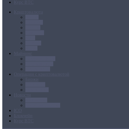
Курс BTC
Криптовалюта
Bitcoin
Ethereum
Litecoin
Namecoin
NXT
Peercoin
Ripple
Майнинг
Создание ферм
GPU майнинг
FPGA, ASIC
Операции с криптовалютой
Биржи
Кошельки
Обменники
Новости
Аналитика
Законодательство
ICO
Блокчейн
Курс BTC