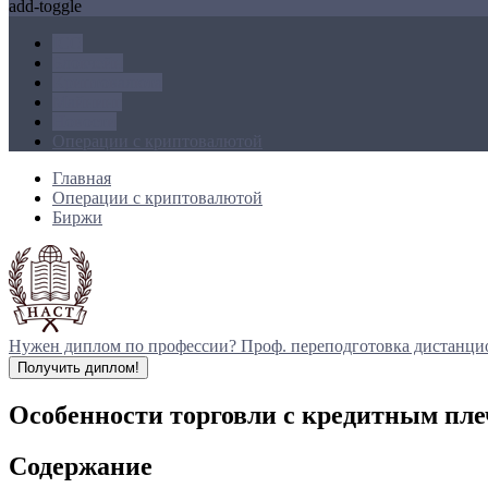
add-toggle
ICO
Блокчейн
Криптовалюта
Майнинг
Новости
Операции с криптовалютой
Главная
Операции с криптовалютой
Биржи
Нужен диплом по профессии?
Проф. переподготовка дистанци
Получить диплом!
Особенности торговли с кредитным пле
Содержание