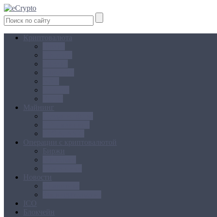
Криптовалюта
Bitcoin
Ethereum
Litecoin
Namecoin
NXT
Peercoin
Ripple
Майнинг
Создание ферм
GPU майнинг
FPGA, ASIC
Операции с криптовалютой
Биржи
Кошельки
Обменники
Новости
Аналитика
Законодательство
ICO
Блокчейн