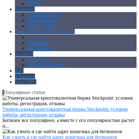
Ripple
Майнинг
Создание ферм
GPU майнинг
FPGA, ASIC
Операции с криптовалютой
Биржи
Кошельки
Обменники
Новости
Аналитика
Законодательство
ICO
Блокчейн
Курс BTC
Популярные статьи
Универсальная криптовалютная биржа Stockpoint: условия
работы, регистрация, отзывы
Биткоин все популярнее, а вместе с его популярностью растет
и...
Как узнать и где найти адрес кошелька для биткоинов