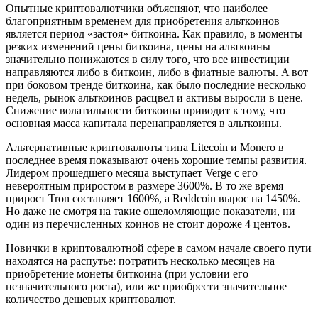
Опытные криптовалютчики объясняют, что наиболее
благоприятным временем для приобретения альткоинов
является период «застоя» биткоина. Как правило, в моменты
резких изменений цены биткоина, цены на альткоины
значительно понижаются в силу того, что все инвестиции
направляются либо в биткоин, либо в фиатные валюты. A вот
при боковом тренде биткоина, как было последние несколько
недель, рынок альткоинов расцвел и активы выросли в цене.
Снижение волатильности биткоина приводит к тому, что
основная масса капитала перенаправляется в альткоины.
Альтернативные криптовалюты типа Litecoin и Monero в
последнее время показывают очень хорошие темпы развития.
Лидером прошедшего месяца выступает Verge с его
невероятным приростом в размере 3600%. В то же время
прирост Tron составляет 1600%, a Reddcoin вырос на 1450%.
Но даже не смотря на такие ошеломляющие показатели, ни
один из перечисленных коинов не стоит дороже 4 центов.
Новички в криптовалютной сфере в самом начале своего пути
находятся на распутье: потратить несколько месяцев на
приобретение монеты биткоина (при условии его
незначительного роста), или же приобрести значительное
количество дешевых криптовалют.