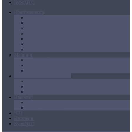
Курс BTC
Криптовалюта
Bitcoin
Ethereum
Litecoin
Namecoin
NXT
Peercoin
Ripple
Майнинг
Создание ферм
GPU майнинг
FPGA, ASIC
Операции с криптовалютой
Биржи
Кошельки
Обменники
Новости
Аналитика
Законодательство
ICO
Блокчейн
Курс BTC