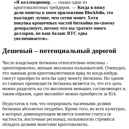
«Я коллекционер
, — сказал один из
криптовалютных трейдеров. —
Когда я вижу
доли монеты в моем приложении Blockfolio, это
выглядит лучше, чем сотни монет. Хотя
покупка крошечных частей биткойна по-своему
деморализует, потому что вы тратите много
долларов, но ваш баланс BTC едва
увеличивается».
Дешевый – потенциальный дорогой
Число владельцев биткоина относительно невелика –
ориентировочно, меньше миллиона пользователей. Очевидно,
что львиная доля криптовалютчиков вряд ли когда-нибудь
смогут приобрести хотя бы одну монету биткоина. Но одним
из главных преимуществ биткоина является то, что его цепь
можно разделить на сто миллионов меньших составляющих и,
таким образом, один миллибит можно приобрести за $14.
Недостаток в том, что оперировать тысячными долями
биткоина абсолютно неудобно. Кроме того, во всех культурах,
в которых доминирующим является понятие статуса (в
частности, восточные регионы), пользователи стремятся
обладать целыми монетами криптовалюты.