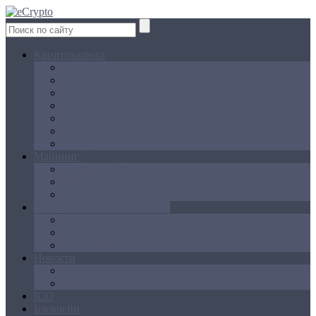
Криптовалюта
Bitcoin
Ethereum
Litecoin
Namecoin
NXT
Peercoin
Ripple
Майнинг
Создание ферм
GPU майнинг
FPGA, ASIC
Операции с криптовалютой
Биржи
Кошельки
Обменники
Новости
Аналитика
Законодательство
ICO
Блокчейн