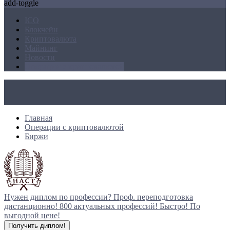
add-toggle
ICO
Блокчейн
Криптовалюта
Майнинг
Новости
Операции с криптовалютой
Главная
Операции с криптовалютой
Биржи
Нужен диплом по профессии?
Проф. переподготовка
дистанционно!
800 актуальных профессий!
Быстро! По
выгодной цене!
Получить диплом!