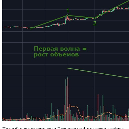
Полный цикл из пяти волн Эллиотта на 4-х часовом графике