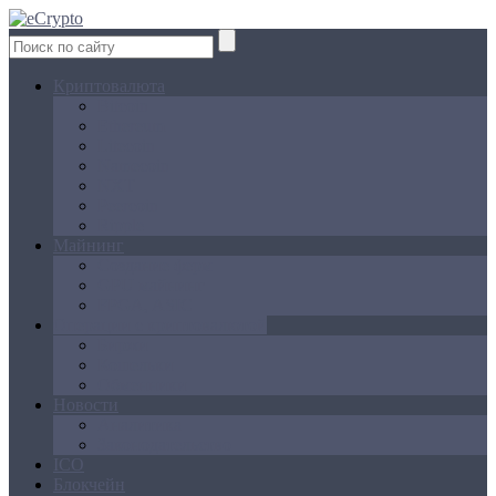
Криптовалюта
Bitcoin
Ethereum
Litecoin
Namecoin
NXT
Peercoin
Ripple
Майнинг
Создание ферм
GPU майнинг
FPGA, ASIC
Операции с криптовалютой
Биржи
Кошельки
Обменники
Новости
Аналитика
Законодательство
ICO
Блокчейн