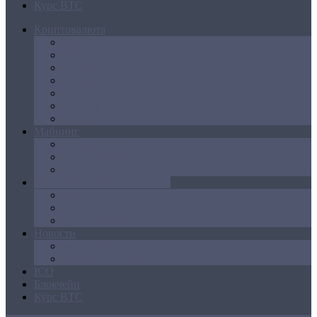
Курс BTC
Криптовалюта
Bitcoin
Ethereum
Litecoin
Namecoin
NXT
Peercoin
Ripple
Майнинг
Создание ферм
GPU майнинг
FPGA, ASIC
Операции с криптовалютой
Биржи
Кошельки
Обменники
Новости
Аналитика
Законодательство
ICO
Блокчейн
Курс BTC