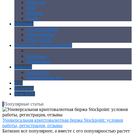
Namecoin
NXT
Peercoin
Ripple
Майнинг
Создание ферм
GPU майнинг
FPGA, ASIC
Операции с криптовалютой
Биржи
Кошельки
Обменники
Новости
Аналитика
Законодательство
ICO
Блокчейн
Курс BTC
Популярные статьи
Универсальная криптовалютная биржа Stockpoint: условия
работы, регистрация, отзывы
Биткоин все популярнее, а вместе с его популярностью растет