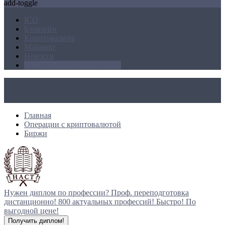
add-toggle
ICO
Блокчейн
Криптовалюта
Майнинг
Новости
Операции с криптовалютой
Главная
Операции с криптовалютой
Биржи
Нужен диплом по профессии?
Проф. переподготовка
дистанционно!
800 актуальных профессий!
Быстро! По
выгодной цене!
Получить диплом!