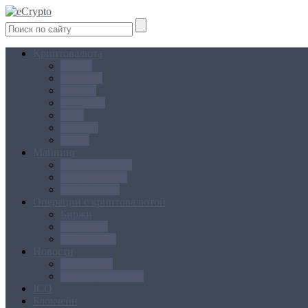
Криптовалюта
Bitcoin
Ethereum
Litecoin
Namecoin
NXT
Peercoin
Ripple
Майнинг
Создание ферм
GPU майнинг
FPGA, ASIC
Операции с криптовалютой
Биржи
Кошельки
Обменники
Новости
Аналитика
Законодательство
ICO
Блокчейн