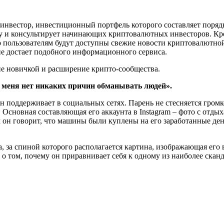
нвестор, инвестиционный портфель которого составляет порядк
жку и консультирует начинающих криптовалютных инвесторов. Кр
 пользователям будут доступны свежие новости криптовалютной
не достает подобного информационного сервиса.
ние новичкой и расширение крипто-сообщества.
 меня нет никаких причин обманывать людей».
 он поддерживает в социальных сетях. Парень не стесняется гро
. Основная составляющая его аккаунта в Instagram – фото с отд
 он говорит, что машины были куплены на его заработанные ден
за спиной которого располагается картина, изображающая его в
о том, почему он приравнивает себя к одному из наиболее сканда