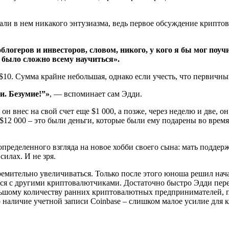
ли в нем никакого энтузиазма, ведь первое обсуждение криптова
блогеров и инвесторов, словом, никого, у кого я бы мог поуч
е было сложно всему научиться».
$10. Сумма крайне небольшая, однако если учесть, что первичны
и. Безумие!”»
, — вспоминает сам Эдди.
 внес на свой счет еще $1 000, a позже, через неделю и две, о
2 000 – это были деньги, которые были ему подарены во время 
определенного взгляда на новое хобби своего сына: мать поддер
силах. И не зря.
ремительно увеличиваться. Только после этого юноша решил нач
ся с другими криптовалютчиками. Достаточно быстро Эдди переш
большому количеству ранних криптовалютных предпринимателей,
о наличие учетной записи Coinbase – слишком малое усилие для к