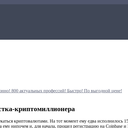
онно!
800 актуальных профессий!
Быстро! По выгодной цене!
остка-криптомиллионера
каться криптовалютами. На тот момент ему едва исполнилось 15,
а ему нипочем и, для начала, прошел регистрацию на Coinbase 