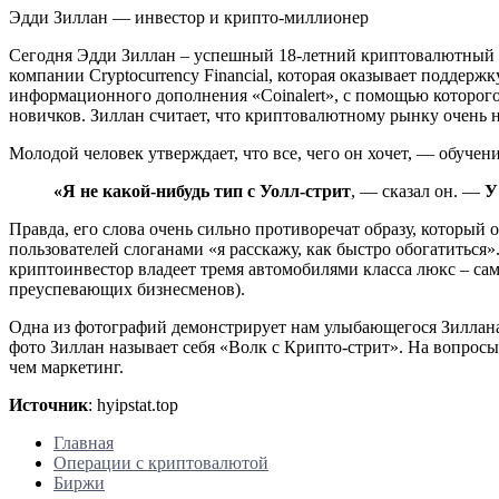
Эдди Зиллан — инвестор и крипто-миллионер
Сегодня Эдди Зиллан – успешный 18-летний криптовалютный и
компании Cryptocurrency Financial, которая оказывает поддер
информационного дополнения «Coinalert», с помощью которого
новичков. Зиллан считает, что криптовалютному рынку очень 
Молодой человек утверждает, что все, чего он хочет, — обуче
«Я не какой-нибудь тип с Уолл-стрит
, — сказал он. —
У
Правда, его слова очень сильно противоречат образу, который
пользователей слоганами «я расскажу, как быстро обогатиться»
криптоинвестор владеет тремя автомобилями класса люкс – сам
преуспевающих бизнесменов).
Одна из фотографий демонстрирует нам улыбающегося Зиллана, 
фото Зиллан называет себя «Волк с Крипто-стрит». На вопросы 
чем маркетинг.
Источник
: hyipstat.top
Главная
Операции с криптовалютой
Биржи