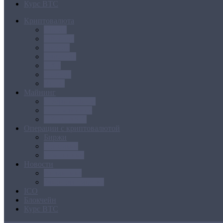
Курс BTC
Криптовалюта
Bitcoin
Ethereum
Litecoin
Namecoin
NXT
Peercoin
Ripple
Майнинг
Создание ферм
GPU майнинг
FPGA, ASIC
Операции с криптовалютой
Биржи
Кошельки
Обменники
Новости
Аналитика
Законодательство
ICO
Блокчейн
Курс BTC