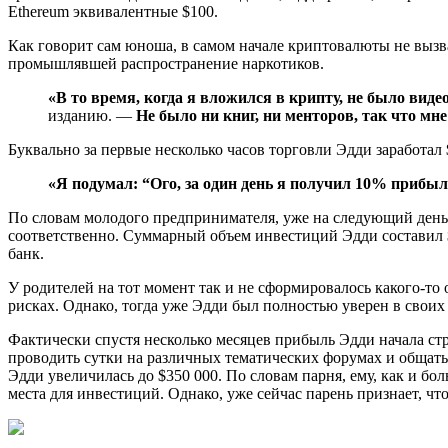
Ethereum эквивалентные $100.
Как говорит сам юноша, в самом начале криптовалюты не вызва
промышлявшей распространение наркотиков.
«В то время, когда я вложился в крипту, не было видео
изданию. —
Не было ни книг, ни менторов, так что мн
Буквально за первые несколько часов торговли Эдди заработал 
«Я подумал: “Ого, за один день я получил 10% прибыл
По словам молодого предпринимателя, уже на следующий день он
соответственно. Суммарный объем инвестиций Эдди составил $1
банк.
У родителей на тот момент так и не сформировалось какого-то 
рисках. Однако, тогда уже Эдди был полностью уверен в своих 
Фактически спустя несколько месяцев прибыль Эдди начала ст
проводить сутки на различных тематических форумах и общать
Эдди увеличилась до $350 000. По словам парня, ему, как и 
места для инвестиций. Однако, уже сейчас парень признает, чт