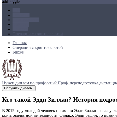
add-toggle
ICO
Блокчейн
Криптовалюта
Майнинг
Новости
Операции с криптовалютой
Главная
Операции с криптовалютой
Биржи
Нужен диплом по профессии?
Проф. переподготовка дистанци
Получить диплом!
Кто такой Эдди Зиллан? История подр
В 2015 году молодой человек по имени Эдди Зиллан начал увле
криптовалютной деятельности. Однако, Эдди решил, то правил