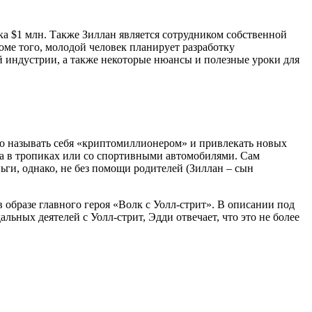
а $1 млн. Также Зиллан является сотрудником собственной
оме того, молодой человек планирует разработку
 индустрии, a также некоторые нюансы и полезные уроки для
мко называть себя «криптомиллионером» и привлекать новых
ыха в тропиках или со спортивными автомобилями. Сам
ьги, однако, не без помощи родителей (Зиллан – сын
 образе главного героя «Волк с Уолл-стрит». В описании под
льных деятелей с Уолл-стрит, Эдди отвечает, что это не более