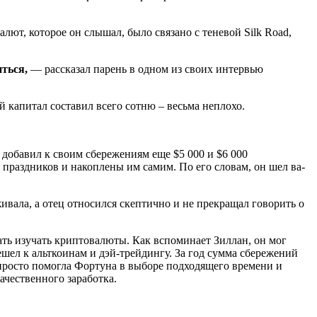
лют, которое он слышал, было связано с теневой Silk Road,
иться,
— рассказал парень в одном из своих интервью
й капитал составил всего сотню – весьма неплохо.
н добавил к своим сбережениям еще $5 000 и $6 000
праздников и накоплены им самим. По его словам, он шел ва-
живала, a отец относился скептично и не прекращал говорить о
ать изучать криптовалюты. Как вспоминает Зиллан, он мог
ел к альткоинам и дэй-трейдингу. За год сумма сбережений
 просто помогла Фортуна в выборе подходящего времени и
ачественного заработка.