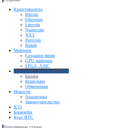
Криптовалюта
Bitcoin
Ethereum
Litecoin
Namecoin
NXT
Peercoin
Ripple
Майнинг
Создание ферм
GPU майнинг
FPGA, ASIC
Операции с криптовалютой
Биржи
Кошельки
Обменники
Новости
Аналитика
Законодательство
ICO
Блокчейн
Курс BTC
Популярные статьи