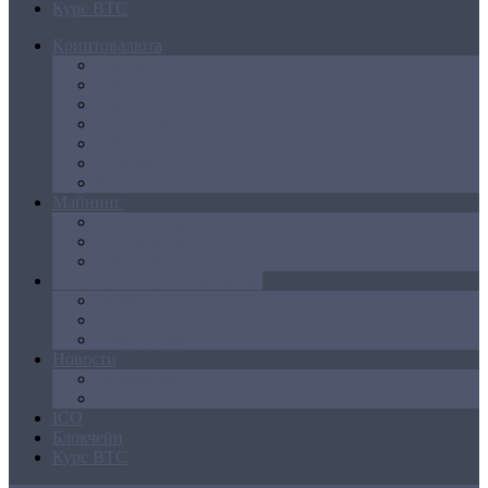
Курс BTC
Криптовалюта
Bitcoin
Ethereum
Litecoin
Namecoin
NXT
Peercoin
Ripple
Майнинг
Создание ферм
GPU майнинг
FPGA, ASIC
Операции с криптовалютой
Биржи
Кошельки
Обменники
Новости
Аналитика
Законодательство
ICO
Блокчейн
Курс BTC