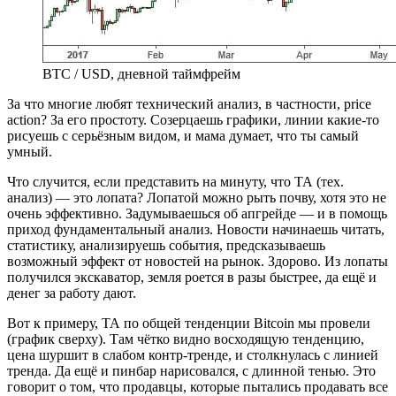
BTC / USD, дневной таймфрейм
За что многие любят технический анализ, в частности, price
action? За его простоту. Созерцаешь графики, линии какие-то
рисуешь с серьёзным видом, и мама думает, что ты самый
умный.
Что случится, если представить на минуту, что ТА (тех.
анализ) — это лопата? Лопатой можно рыть почву, хотя это не
очень эффективно. Задумываешься об апгрейде — и в помощь
приход фундаментальный анализ. Новости начинаешь читать,
статистику, анализируешь события, предсказываешь
возможный эффект от новостей на рынок. Здорово. Из лопаты
получился экскаватор, земля роется в разы быстрее, да ещё и
денег за работу дают.
Вот к примеру, ТА по общей тенденции Bitcoin мы провели
(график сверху). Там чётко видно восходящую тенденцию,
цена шуршит в слабом контр-тренде, и столкнулась с линией
тренда. Да ещё и пинбар нарисовался, с длинной тенью. Это
говорит о том, что продавцы, которые пытались продавать все