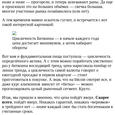
ниже и ниже — прогорели, и теперь зализывают раны. Да еще
и произошло это на больших объёмах — свечка большая,
многие участники рынка позабавились (или нет).
А тем временем мамин искатель гуглит, и встречается с вот
такой интересной картинкой:
Цикличность Биткоина — в начале каждого года
цена достигает минимумов, а затем набирает
обороты
Вот вам и фундаментальная пища поступила — цикличность
определённого актива. А с этим можно поработать умственно:
раз у биткоина восходящий тренд, цена нарисовала пинбар от
линии тренда, а цикличность самой валюты говорит о
ежегодной просадке в первом квартале — стоит
приготовиться к покупке. А зная, что на bitcoin смотрят все, и
даже курс альткоинов зависит от «битка» — можно
прогнозировать целый рыночный сегмент. Круто.
Итак, мы пришли к мнению, что цена пойдёт вверх.
Скорее
всего
, пойдёт вверх. Никаких гарантий, никаких «верняков»
в трейдинге нет — иначе каждый смог бы стать богатеньким в
считанные сроки.