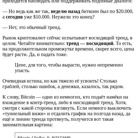
приходится наблюдать или поддерживать подобные диалоги:
— Но ведь как же так,
неделю назад
биткоин был по $20.000,
а
сегодня
уже $10.000. Неужели это конец?
— Нет, это обычный тренд.
Рынок криптовалют сейчас испытывает восходящий тренд, в
целом. Читайте внимательно:
тренд — восходящий
. То есть,
на продолжительном промежутке времени, скорее всего, цена
будет расти. Да, и падать тоже.
Цене, для того, чтобы вырасти, нужно непременно
упасть.
Очевидная истина, но как тяжело её усвоить! Столько
граблей, столько ошибок, а денежки, казалось, так рядом.
К слову, Bitcoin — один из немногих, кто подаёт намёки на
вхождение в контр-тренд, либо в нисходящий тренд. Хотя,
смотря с какой стороны взглянуть. Если немного выключить
«туннельный вижн» и отдалить график на полгода назад, да
ещё и линию тренда протянуть, получится вот такая
занимательная картина: