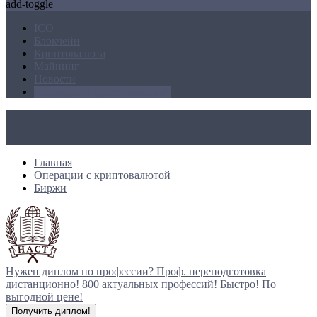
add-toggle
ICO
Блокчейн
Криптовалюта
Майнинг
Новости
Операции с криптовалютой
Главная
Операции с криптовалютой
Биржи
Нужен диплом по профессии?
Проф. переподготовка
дистанционно!
800 актуальных профессий!
Быстро! По
выгодной цене!
Получить диплом!