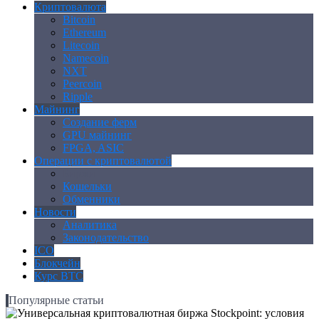
Криптовалюта
Bitcoin
Ethereum
Litecoin
Namecoin
NXT
Peercoin
Ripple
Майнинг
Создание ферм
GPU майнинг
FPGA, ASIC
Операции с криптовалютой
Биржи
Кошельки
Обменники
Новости
Аналитика
Законодательство
ICO
Блокчейн
Курс BTC
Популярные статьи