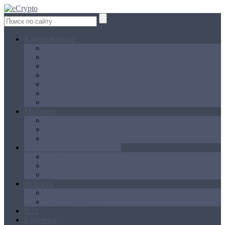
Криптовалюта
Bitcoin
Ethereum
Litecoin
Namecoin
NXT
Peercoin
Ripple
Майнинг
Создание ферм
GPU майнинг
FPGA, ASIC
Операции с криптовалютой
Биржи
Кошельки
Обменники
Новости
Аналитика
Законодательство
ICO
Блокчейн