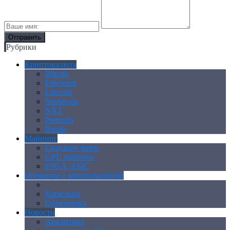
Рубрики
Криптовалюта
Bitcoin
Ethereum
Litecoin
Namecoin
NXT
Peercoin
Ripple
Майнинг
Создание ферм
GPU майнинг
FPGA, ASIC
Операции с криптовалютой
Биржи
Кошельки
Обменники
Новости
Аналитика