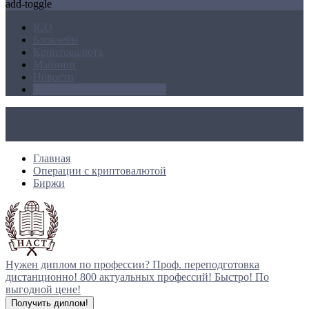
add-toggle
ICO
Блокчейн
Криптовалюта
Майнинг
Новости
Операции с криптовалютой
Главная
Операции с криптовалютой
Биржи
Нужен диплом по профессии?
Проф. переподготовка
дистанционно!
800 актуальных профессий!
Быстро! По
выгодной цене!
Получить диплом!