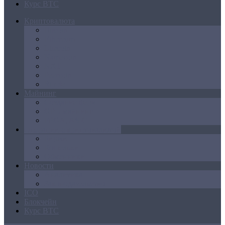
Курс BTC
Криптовалюта
Bitcoin
Ethereum
Litecoin
Namecoin
NXT
Peercoin
Ripple
Майнинг
Создание ферм
GPU майнинг
FPGA, ASIC
Операции с криптовалютой
Биржи
Кошельки
Обменники
Новости
Аналитика
Законодательство
ICO
Блокчейн
Курс BTC