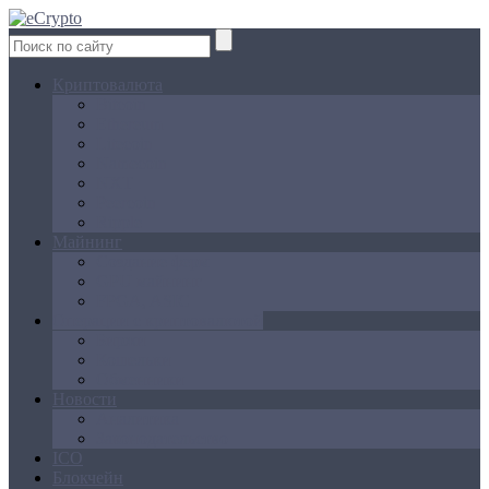
Криптовалюта
Bitcoin
Ethereum
Litecoin
Namecoin
NXT
Peercoin
Ripple
Майнинг
Создание ферм
GPU майнинг
FPGA, ASIC
Операции с криптовалютой
Биржи
Кошельки
Обменники
Новости
Аналитика
Законодательство
ICO
Блокчейн