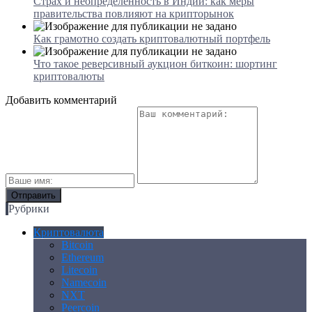
Страх и неопределенность в Индии: как меры
правительства повлияют на крипторынок
Как грамотно создать криптовалютный портфель
Что такое реверсивный аукцион биткоин: шортинг
криптовалюты
Добавить комментарий
Рубрики
Криптовалюта
Bitcoin
Ethereum
Litecoin
Namecoin
NXT
Peercoin