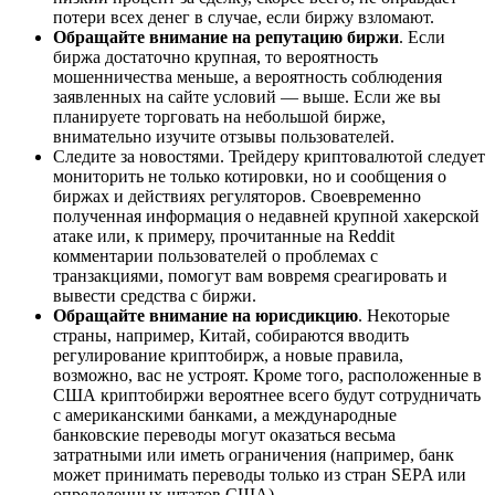
потери всех денег в случае, если биржу взломают.
Обращайте внимание на репутацию биржи
. Если
биржа достаточно крупная, то вероятность
мошенничества меньше, а вероятность соблюдения
заявленных на сайте условий — выше. Если же вы
планируете торговать на небольшой бирже,
внимательно изучите отзывы пользователей.
Следите за новостями. Трейдеру криптовалютой следует
мониторить не только котировки, но и сообщения о
биржах и действиях регуляторов. Своевременно
полученная информация о недавней крупной хакерской
атаке или, к примеру, прочитанные на Reddit
комментарии пользователей о проблемах с
транзакциями, помогут вам вовремя среагировать и
вывести средства с биржи.
Обращайте внимание на юрисдикцию
. Некоторые
страны, например, Китай, собираются вводить
регулирование криптобирж, а новые правила,
возможно, вас не устроят. Кроме того, расположенные в
США криптобиржи вероятнее всего будут сотрудничать
с американскими банками, а международные
банковские переводы могут оказаться весьма
затратными или иметь ограничения (например, банк
может принимать переводы только из стран SEPA или
определенных штатов США).