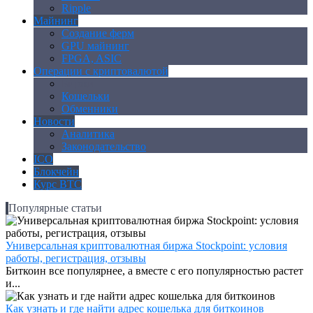
Ripple
Майнинг
Создание ферм
GPU майнинг
FPGA, ASIC
Операции с криптовалютой
Биржи
Кошельки
Обменники
Новости
Аналитика
Законодательство
ICO
Блокчейн
Курс BTC
Популярные статьи
Универсальная криптовалютная биржа Stockpoint: условия
работы, регистрация, отзывы
Биткоин все популярнее, а вместе с его популярностью растет
и...
Как узнать и где найти адрес кошелька для биткоинов