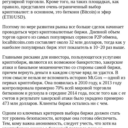
регулярной торговли. Кроме того, на таких площадках, как
правило, представлен очень ограниченный выбор
криптовалют: в основном, это биткоин (Bitcoin) и эфир
(ETH/USD).
Поэтому по мере развития рынка все больше сделок начинает
проводиться через криптовалютные биржи. Дневной объем
торгов одного из самых популярных сервисов P2P обмена,
localbitcoins.com составляет около 32 млн долларов, тогда как у
наиболее популярных бирж этот показатель в 10−20 раз выше.
Главными рисками для инвестора, пользующегося услугами
криптобирж, являются их возможное банкротство, хакерские
атаки и банальное мошенничество со стороны самой биржи,
причем вернуть деньги в каждом случае вряд ли удастся. В
этом смысле нельзя не вспомнить историю Mt.Gox ─ одной из
первых криптобирж. Она появилась в 2010 году, к 2013 году
контролировала примерно 70% всей мировой торговли
биткоином и рухнула в середине 2014 года, после того как с ее
счетов в результате хакерской атаки было украдено примерно
473 млн долларов. Клиенты биржи остались ни с чем.
Одним из ключевых критериев выбора биржи должен стать
тот уровень безопасности, которые она готова обеспечить.
Тем, кому важна анонимность, следует учесть, что хотя на