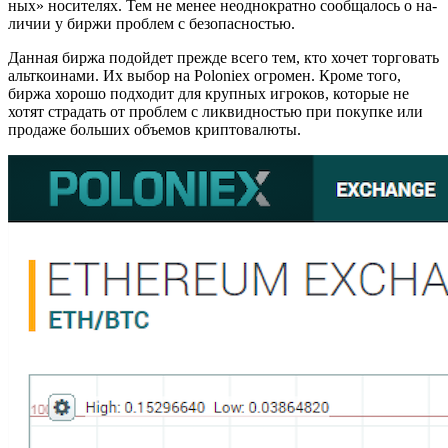
ных» но­си­те­лях. Тем не менее неод­но­крат­но со­об­ща­лось о на­
ли­чии у биржи про­блем с без­опас­но­стью.
Дан­ная биржа по­дой­дет пре­жде всего тем, кто хочет тор­го­вать
альт­ко­и­на­ми. Их выбор на Poloniex огро­мен. Кроме того,
биржа хо­ро­шо под­хо­дит для круп­ных иг­ро­ков, ко­то­рые не
хотят стра­дать от про­блем с лик­вид­но­стью при по­куп­ке или
про­да­же боль­ших объ­е­мов крип­то­ва­лю­ты.