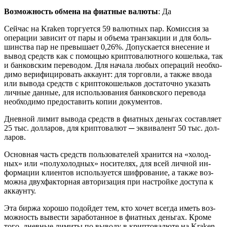
Возможность обмена на фиатные валюты
: Да
Сей­час на Kraken тор­гу­ет­ся 59 ва­лют­ных пар. Ко­мис­сия за
опе­ра­ции за­ви­сит от пары и объ­е­ма тран­зак­ции и для боль­
шин­ства пар не пре­вы­ша­ет 0,26%. До­пус­ка­ет­ся вне­се­ние и
вывод средств как с по­мо­щью крип­то­ва­лют­но­го ко­шель­ка, так
и бан­ков­ским пе­ре­во­дом. Для на­ча­ла любых опе­ра­ций необ­хо­
ди­мо ве­ри­фи­ци­ро­вать ак­ка­унт: для тор­гов­ли, а также ввода
или вы­во­да средств с крип­то­ко­шель­ков до­ста­точ­но ука­зать
лич­ные дан­ные, для ис­поль­зо­ва­ния бан­ков­ско­го пе­ре­во­да
необ­хо­ди­мо предо­ста­вить копии до­ку­мен­тов.
Днев­ной лимит вы­во­да средств в фи­ат­ных день­гах со­став­ля­ет
25 тыс. дол­ла­ров, для крип­то­ва­лют ─ эк­ви­ва­лент 50 тыс. дол­
ла­ров.
Ос­нов­ная часть средств поль­зо­ва­те­лей хра­нит­ся на «хо­лод­
ных» или «по­лу­хо­лод­ных» но­си­те­лях, для всей лич­ной ин­
фор­ма­ции кли­ен­тов ис­поль­зу­ет­ся шиф­ро­ва­ние, а также воз­
мож­на двух­фак­тор­ная ав­то­ри­за­ция при на­строй­ке до­сту­па к
ак­ка­ун­ту.
Эта биржа хо­ро­шо по­дой­дет тем, кто хочет все­гда иметь воз­
мож­ность вы­ве­сти за­ра­бо­тан­ное в фи­ат­ных день­гах. Кроме
того, днев­ные ли­ми­ты по вы­во­ду в крип­то­ва­лю­те на Kraken