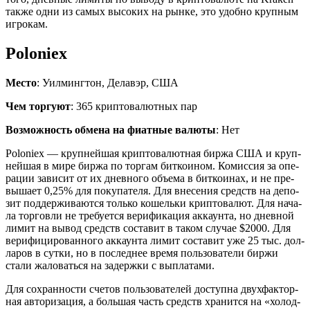
также одни из самых вы­со­ких на рынке, это удоб­но круп­ным
иг­ро­кам.
Poloniex
Место
: Уилмингтон, Делавэр, США
Чем торгуют
: 365 криптовалютных пар
Возможность обмена на фиатные валюты
: Нет
Poloniex — круп­ней­шая крип­то­ва­лют­ная биржа США и круп­
ней­шая в мире биржа по тор­гам бит­ко­и­ном. Ко­мис­сия за опе­
ра­ции за­ви­сит от их днев­но­го объ­е­ма в бит­ко­и­нах, и не пре­
вы­ша­ет 0,25% для по­ку­па­те­ля. Для вне­се­ния средств на де­по­
зит под­дер­жи­ва­ют­ся толь­ко ко­шель­ки крип­то­ва­лют. Для на­ча­
ла тор­гов­ли не тре­бу­ет­ся ве­ри­фи­ка­ция ак­ка­ун­та, но днев­ной
лимит на вывод средств со­ста­вит в таком слу­чае $2000. Для
ве­ри­фи­ци­ро­ван­но­го ак­ка­ун­та лимит со­ста­вит уже 25 тыс. дол­
ла­ров в сутки, но в по­след­нее время поль­зо­ва­те­ли биржи
стали жа­ло­вать­ся на за­держ­ки с вы­пла­та­ми.
Для со­хран­но­сти сче­тов поль­зо­ва­те­лей до­ступ­на двух­фак­тор­
ная ав­то­ри­за­ция, а боль­шая часть средств хра­нит­ся на «хо­лод­