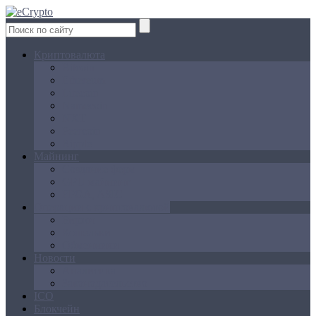
Криптовалюта
Bitcoin
Ethereum
Litecoin
Namecoin
NXT
Peercoin
Ripple
Майнинг
Создание ферм
GPU майнинг
FPGA, ASIC
Операции с криптовалютой
Биржи
Кошельки
Обменники
Новости
Аналитика
Законодательство
ICO
Блокчейн