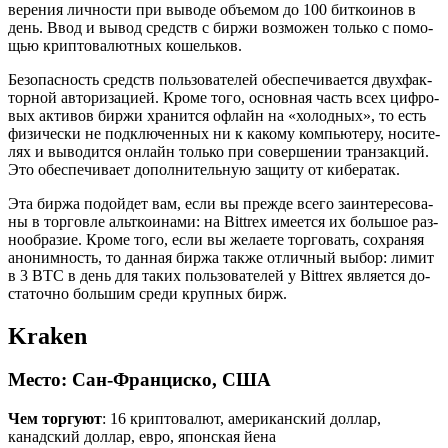
ве­ре­ния лич­но­сти при вы­во­де объ­е­мом до 100 бит­ко­и­нов в
день. Ввод и вывод средств с биржи воз­мо­жен толь­ко с по­мо­
щью крип­то­ва­лют­ных ко­шель­ков.
Без­опас­ность средств поль­зо­ва­те­лей обес­пе­чи­ва­ет­ся двух­фак­
тор­ной ав­то­ри­за­ци­ей. Кроме того, ос­нов­ная часть всех циф­ро­
вых ак­ти­вов биржи хра­нит­ся офлайн на «хо­лод­ных», то есть
фи­зи­че­ски не под­клю­чен­ных ни к ка­ко­му ком­пью­те­ру, но­си­те­
лях и вы­во­дит­ся он­лайн толь­ко при со­вер­ше­нии тран­зак­ций.
Это обес­пе­чи­ва­ет до­пол­ни­тель­ную за­щи­ту от ки­бе­р­атак.
Эта биржа по­дой­дет вам, если вы пре­жде всего за­ин­те­ре­со­ва­
ны в тор­гов­ле альт­ко­и­на­ми: на Bittrex име­ет­ся их боль­шое раз­
но­об­ра­зие. Кроме того, если вы же­ла­е­те тор­го­вать, со­хра­няя
ано­ним­ность, то дан­ная биржа также от­лич­ный выбор: лимит
в 3 BTC в день для таких поль­зо­ва­те­лей у Bittrex яв­ля­ет­ся до­
ста­точ­но боль­шим среди круп­ных бирж.
Kraken
Место
: Сан-Франциско, США
Чем торгуют
: 16 криптовалют, американский доллар,
канадский доллар, евро, японская йена