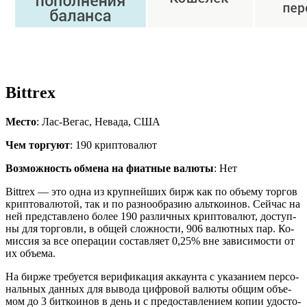
Bittrex
Место
: Лас-Вегас, Невада, США
Чем торгуют
: 190 криптовалют
Возможность обмена на фиатные валюты
: Нет
Bittrex — это одна из круп­ней­ших бирж как по объ­е­му тор­гов
крип­то­ва­лю­той, так и по раз­но­об­ра­зию альт­ко­и­нов. Сей­час на
ней пред­став­ле­но более 190 раз­лич­ных крип­то­ва­лют, до­ступ­
ны для тор­гов­ли, в общей слож­но­сти, 906 ва­лют­ных пар. Ко­
мис­сия за все опе­ра­ции со­став­ля­ет 0,25% вне за­ви­си­мо­сти от
их объ­е­ма.
На бирже тре­бу­ет­ся ве­ри­фи­ка­ция ак­ка­ун­та с ука­за­ни­ем пер­со­
наль­ных дан­ных для вы­во­да циф­ро­вой ва­лю­ты общим объ­е­
мом до 3 бит­ко­и­нов в день и с предо­став­ле­ни­ем копии удо­сто­