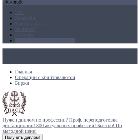
add-toggle
ICO
Блокчейн
Криптовалюта
Майнинг
Новости
Операции с криптовалютой
Главная
Операции с криптовалютой
Биржи
Нужен диплом по профессии?
Проф. переподготовка
дистанционно!
800 актуальных профессий!
Быстро! По
выгодной цене!
Получить диплом!