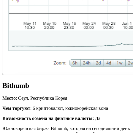
Bithumb
Место
: Сеул, Республика Корея
Чем торгуют
: 6 криптовалют, южнокорейская вона
Возможность обмена на фиатные валюты
: Да
Юж­но­ко­рей­ская биржа Bithumb, ко­то­рая на се­го­дняш­ний день