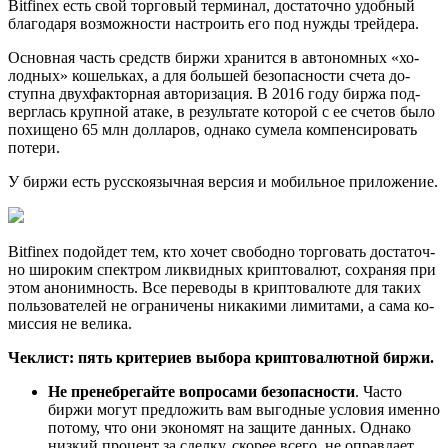
Bitfinex есть свой тор­го­вый тер­ми­нал, до­ста­точ­но удоб­ный
бла­го­да­ря воз­мож­но­сти на­стро­ить его под нужды трей­де­ра.
Ос­нов­ная часть средств биржи хра­нит­ся в ав­то­ном­ных «хо­
лод­ных» ко­шель­ках, а для боль­шей без­опас­но­сти счета до­
ступ­на двух­фак­тор­ная ав­то­ри­за­ция. В 2016 году биржа под­
верг­лась круп­ной атаке, в ре­зуль­та­те ко­то­рой с ее сче­тов было
по­хи­ще­но 65 млн дол­ла­ров, од­на­ко су­ме­ла ком­пен­си­ро­вать
по­те­ри.
У биржи есть рус­ско­языч­ная вер­сия и мо­биль­ное при­ло­же­ние.
Bitfinex по­дой­дет тем, кто хочет сво­бод­но тор­го­вать до­ста­точ­
но ши­ро­ким спек­тром лик­вид­ных крип­то­ва­лют, со­хра­няя при
этом ано­ним­ность. Все пе­ре­во­ды в крип­то­ва­лю­те для таких
поль­зо­ва­те­лей не огра­ни­че­ны ни­ка­ки­ми ли­ми­та­ми, а сама ко­
мис­сия не ве­ли­ка.
Чеклист: пять критериев выбора криптовалютной биржи.
Не пренебрегайте вопросами безопасности
. Часто
биржи могут предложить вам выгодные условия именно
потому, что они экономят на защите данных. Однако
низкий процент за сделку, скорее всего, не оправдает