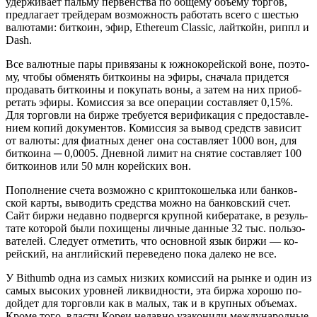
удер­жи­ва­ет паль­му пер­вен­ства по об­ще­му объ­е­му тор­гов,
пред­ла­га­ет трей­де­рам воз­мож­ность ра­бо­тать всего с ше­стью
ва­лю­та­ми: бит­ко­ин, эфир, Ethereum Classic, лайт­койн, риппл и
Dash.
Все ва­лют­ные пары при­вя­за­ны к юж­но­ко­рей­ской воне, по­это­
му, чтобы об­ме­нять бит­ко­и­ны на эфиры, сна­ча­ла при­дет­ся
про­да­вать бит­ко­и­ны и по­ку­пать воны, а затем на них при­об­
ре­тать эфиры. Ко­мис­сия за все опе­ра­ции со­став­ля­ет 0,15%.
Для тор­гов­ли на бирже тре­бу­ет­ся ве­ри­фи­ка­ция с предо­став­ле­
ни­ем копий до­ку­мен­тов. Ко­мис­сия за вывод средств за­ви­сит
от ва­лю­ты: для фи­ат­ных денег она со­став­ля­ет 1000 вон, для
бит­ко­и­на ─ 0,0005. Днев­ной лимит на сня­тие со­став­ля­ет 100
бит­ко­и­нов или 50 млн ко­рей­ских вон.
По­пол­не­ние счета воз­мож­но с крип­то­ко­шель­ка или бан­ков­
ской карты, вы­во­дить сред­ства можно на бан­ков­ский счет.
Сайт биржи недав­но под­верг­ся круп­ной ки­бе­р­ата­ке, в ре­зуль­
та­те ко­то­рой были по­хи­ще­ны лич­ные дан­ные 32 тыс. поль­зо­
ва­те­лей. Сле­ду­ет от­ме­тить, что ос­нов­ной язык биржи — ко­
рей­ский, на ан­глий­ский пе­ре­ве­де­но пока да­ле­ко не все.
У Bithumb одна из самых низ­ких ко­мис­сий на рынке и один из
самых вы­со­ких уров­ней лик­вид­но­сти, эта биржа хо­ро­шо по­
дой­дет для тор­гов­ли как в малых, так и в круп­ных объ­е­мах.
Кроме того, вла­сти Кореи недав­но уза­ко­ни­ли меж­ду­на­род­ные