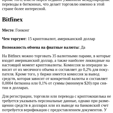
пе­ре­во­ды в бит­ко­и­нах, что де­ла­ет тор­гов­лю имен­но в этой
стране более ин­те­рес­ной.
Bitfinex
Место
: Гонконг
Чем торгуют
: 15 криптовалют, американский доллар
Возможность обмена на фиатные валюты
: Да
На Bitfinex можно тор­го­вать 35 ва­лют­ны­ми па­ра­ми, в ко­то­рые
вхо­дит аме­ри­кан­ский дол­лар, а также наи­бо­лее лик­вид­ные на
на­сто­я­щий мо­мент крип­то­ва­лю­ты. Ко­мис­сия за опе­ра­ции за­
ви­сит от их ме­сяч­но­го объ­е­ма и со­став­ля­ет до 0,2% для по­ку­
па­те­ля. Кроме того, у биржи име­ет­ся ко­мис­сия за вывод
средств, ко­то­рая за­ви­сит от кон­крет­ной ва­лю­ты и со­став­ля­ет
0,0004 бит­ко­и­на или 0,1% от суммы (ми­ни­мум $20) при сня­
тии в дол­ла­рах.
Для ре­ги­стра­ции, тор­гов­ли или пе­ре­во­да с крип­то­ко­шель­ка не
тре­бу­ет­ся ука­зы­вать пер­со­наль­ные дан­ные, од­на­ко при раз­ме­
ще­нии средств в дол­ла­рах или их вы­во­де на бан­ков­ский счет
по­тре­бу­ет­ся ве­ри­фи­ка­ция с предо­став­ле­ни­ем до­ку­мен­тов. У