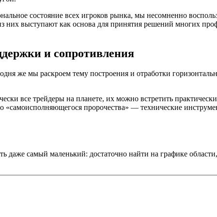
ональное состояние всех игроков рынка, мы несомненно восполь
з них выступают как основа для принятия решений многих про
ддержки и сопротивления
годня же мы раскроем тему построения и отработки горизонталь
ески все трейдеры на планете, их можно встретить практически
го «самоисполняющегося пророчества» — технические инструмен
ь даже самый маленький: достаточно найти на графике области, 