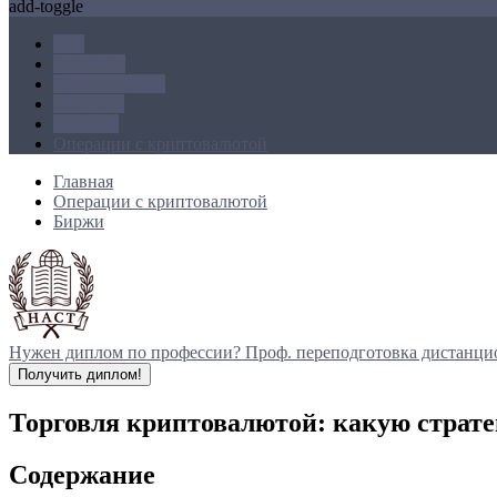
add-toggle
ICO
Блокчейн
Криптовалюта
Майнинг
Новости
Операции с криптовалютой
Главная
Операции с криптовалютой
Биржи
Нужен диплом по профессии?
Проф. переподготовка дистанци
Получить диплом!
Торговля криптовалютой: какую страт
Содержание