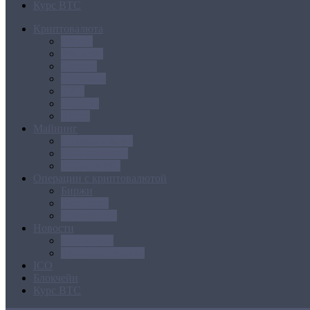
Курс BTC
Криптовалюта
Bitcoin
Ethereum
Litecoin
Namecoin
NXT
Peercoin
Ripple
Майнинг
Создание ферм
GPU майнинг
FPGA, ASIC
Операции с криптовалютой
Биржи
Кошельки
Обменники
Новости
Аналитика
Законодательство
ICO
Блокчейн
Курс BTC