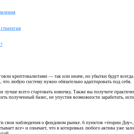
ивления
 стратегия
»?
говли криптовалютами — так или иначе, но убытки будут всегда
 что любую систему нужно обязательно адаптировать под себя.
вли лучше всего стартовать новичку. Также вы получите практич
нить полученный базис, не упустив возможности заработать, исп
сти свои наблюдения о фондовом рынке. 6 пунктов «теории Доу»,
итывает все» и означает, что в котировках любого актива уже з
угой.