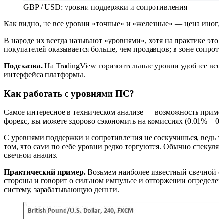
GBP / USD: уровни поддержки и сопротивления
Как видно, не все уровни «точные» и «железные» — цена иногда
В народе их всегда называют «уровнями», хотя на практике эт
покупателей оказывается больше, чем продавцов; в зоне сопр
Подсказка.
На TradingView горизонтальные уровни удобнее вс
интерфейса платформы.
Как работать с уровнями ПС?
Самое интересное в техническом анализе — возможность применя
форекс, вы можете здорово сэкономить на комиссиях (0.01%—0
С уровнями поддержки и сопротивления не соскучишься, ведь э
том, что сами по себе уровни редко торгуются. Обычно спеку
свечной анализ.
Практический пример.
Возьмем наиболее известный свечной с
стороны и говорит о сильном импульсе и отторжении определе
систему, зарабатывающую деньги.