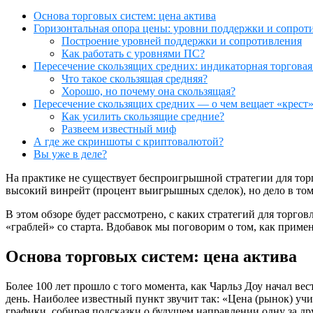
Основа торговых систем: цена актива
Горизонтальная опора цены: уровни поддержки и сопрот
Построение уровней поддержки и сопротивления
Как работать с уровнями ПС?
Пересечение скользящих средних: индикаторная торговая
Что такое скользящая средняя?
Хорошо, но почему она скользящая?
Пересечение скользящих средних — о чем вещает «крест
Как усилить скользящие средние?
Развеем известный миф
А где же скриншоты с криптовалютой?
Вы уже в деле?
На практике не существует беспроигрышной стратегии для тор
высокий винрейт (процент выигрышных сделок), но дело в том,
В этом обзоре будет рассмотрено, с каких стратегий для торго
«граблей» со старта. Вдобавок мы поговорим о том, как приме
Основа торговых систем: цена актива
Более 100 лет прошло с того момента, как Чарльз Доу начал ве
день. Наиболее известный пункт звучит так: «Цена (рынок) уч
графики, собирая подсказки о будущем направлении одну за др