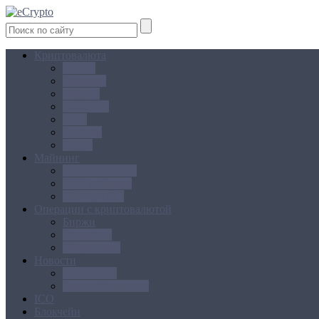
Криптовалюта
Bitcoin
Ethereum
Litecoin
Namecoin
NXT
Peercoin
Ripple
Майнинг
Создание ферм
GPU майнинг
FPGA, ASIC
Операции с криптовалютой
Биржи
Кошельки
Обменники
Новости
Аналитика
Законодательство
ICO
Блокчейн