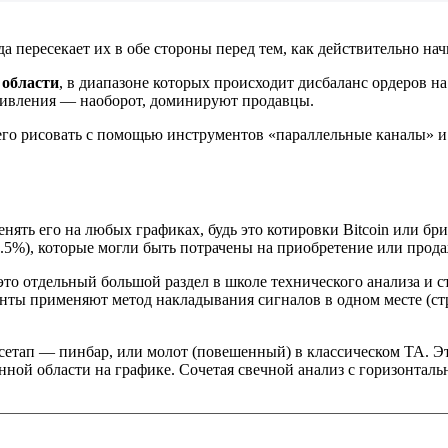
 пересекает их в обе стороны перед тем, как действительно нач
о
области
, в диапазоне которых происходит дисбаланс ордеров н
отивления — наоборот, доминируют продавцы.
его рисовать с помощью инструментов «параллельные каналы» и
ть его на любых графиках, будь это котировки Bitcoin или брит
.5%), которые могли быть потрачены на приобретение или прода
то отдельный большой раздел в школе технического анализа и с
лянты применяют метод накладывания сигналов в одном месте (с
етап — пинбар, или молот (повешенный) в классическом ТА. Эт
нной области на графике. Сочетая свечной анализ с горизонта