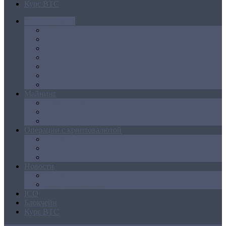
Курс BTC
Криптовалюта
Bitcoin
Ethereum
Litecoin
Namecoin
NXT
Peercoin
Ripple
Майнинг
Создание ферм
GPU майнинг
FPGA, ASIC
Операции с криптовалютой
Биржи
Кошельки
Обменники
Новости
Аналитика
Законодательство
ICO
Блокчейн
Курс BTC