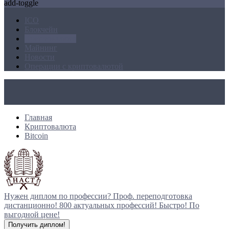
add-toggle
ICO
Блокчейн
Криптовалюта
Майнинг
Новости
Операции с криптовалютой
Главная
Криптовалюта
Bitcoin
Нужен диплом по профессии?
Проф. переподготовка
дистанционно!
800 актуальных профессий!
Быстро! По
выгодной цене!
Получить диплом!