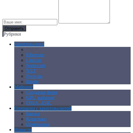
Рубрики
Криптовалюта
Bitcoin
Ethereum
Litecoin
Namecoin
NXT
Peercoin
Ripple
Майнинг
Создание ферм
GPU майнинг
FPGA, ASIC
Операции с криптовалютой
Биржи
Кошельки
Обменники
Новости