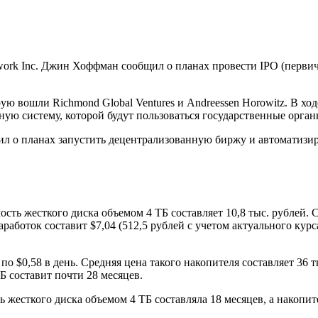
work Inc. Джин Хоффман сообщил о планах провести IPO (перви
ую вошли Richmond Global Ventures и Andreessen Horowitz. В хо
ную систему, которой будут пользоваться государственные орга
л о планах запустить децентрализованную биржу и автоматизир
ость жесткого диска объемом 4 ТБ составляет 10,8 тыс. рублей.
аботок составит $7,04 (512,5 рублей с учетом актуального курса
о $0,58 в день. Средняя цена такого накопителя составляет 36 
Б составит почти 28 месяцев.
 жесткого диска объемом 4 ТБ составляла 18 месяцев, а накопит