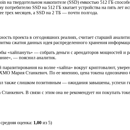
n на твердотельном накопителе (SSD) емкостью 512 ГБ способна 
у потребителю SSD на 512 ГБ хватает устройства на пять лет и
ее трех месяцев, а SSD на 2 ТБ — почти полгода.
ость проекта в сегодняшних реалиях, считает старший аналитик 
ритма сжатия данных идея распределенного хранения информац
тобы «хайпануть» — собрать деньги с арендаторов мощностей и р
ание», — пояснил аналитик.
 паразитирования на волне «хайпа» вокруг криптовалют, уверен 
EXMO Мария Станкевич. По ее мнению, цена токена однозначно 
л также слишком позитивным — ожидания завышены, успехи ги
на Станкевич. В связи с этим она не рекомендует ни покупать ток
, средняя оценка:
1,00
из 5)