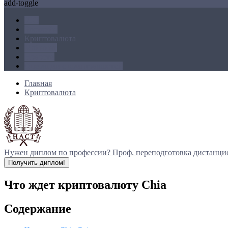
add-toggle
ICO
Блокчейн
Криптовалюта
Майнинг
Новости
Операции с криптовалютой
Главная
Криптовалюта
Нужен диплом по профессии?
Проф. переподготовка дистанци
Получить диплом!
Что ждет криптовалюту Chia
Содержание