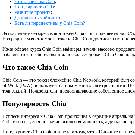
Что такое Chia Coin
;
Популярность Chia
;
Развитие проекта
;
Доходность майнинга
;
Есть ли перспективы у Chia Coin?
За последние четыре месяца токен Chia Coin подешевел на 86%.
В середине мая стоимость токена Chia Coin достигала историч
Из-за обвала курса Chia Coin майнеры начали массово продав
избавляются от оборудования, поскольку добыча Chia Coin на 
Что такое Chia Coin
Chia Coin — это токен блокчейна Chia Network, который был со
of-Work (PoW) используют слишком много электроэнергии. Поэто
транзакций. Пользователи, предоставляющие собственное диско
Популярность Chia
Всплеск интереса к Chia Coin произошел в середине апреля, на
Coin используется не вычислительная мощность, а дисковое про
Популярность Chia Coin привела к тому, что в Гонконге в апр