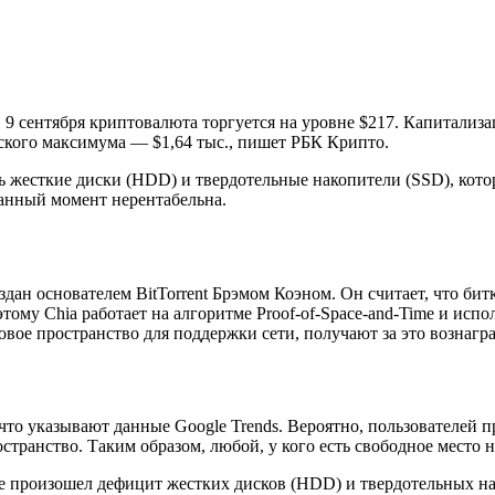
 9 сентября криптовалюта торгуется на уровне $217. Капитализа
еского максимума — $1,64 тыс., пишет РБК Крипто.
ать жесткие диски (HDD) и твердотельные накопители (SSD), к
данный момент нерентабельна.
здан основателем BitTorrent Брэмом Коэном. Он считает, что би
му Chia работает на алгоритме Proof-of-Space-and-Time и испол
вое пространство для поддержки сети, получают за это вознагр
 что указывают данные Google Trends. Вероятно, пользователей 
странство. Таким образом, любой, у кого есть свободное место н
еле произошел дефицит жестких дисков (HDD) и твердотельных н