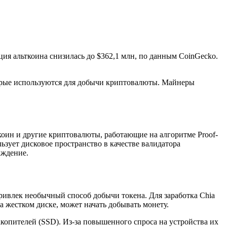
ция альткоина снизилась до $362,1 млн, по данным CoinGecko.
оторые используются для добычи криптовалюты. Майнеры
ткоин и другие криптовалюты, работающие на алгоритме Proof-
ьзует дисковое пространство в качестве валидатора
аждение.
привлек необычный способ добычи токена. Для заработка Chia
а жестком диске, может начать добывать монету.
акопителей (SSD). Из-за повышенного спроса на устройства их