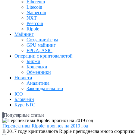
Ethereum
Litecoin
Namecoin
NXT
Peercoin
Ripple
Майнинг
Создание ферм
GPU майнинг
FPGA, ASIC
Операции с криптовалютой
Биржи
Кошельки
Обменники
Новости
Аналитика
Законодательство
ICO
Блокчейн
Курс BTC
Популярные статьи
Перспективы Ripple: прогноз на 2019 год
В 2017 году криптовалюта Ripple преподнесла много сюрпризов