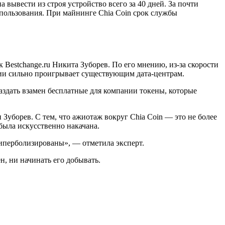
вывести из строя устройство всего за 40 дней. За почти
спользования. При майнинге Chia Coin срок службы
Bestchange.ru Никита Зуборев. По его мнению, из-за скорости
ии сильно проигрывает существующим дата-центрам.
аздать взамен бесплатные для компании токены, которые
Зуборев. С тем, что ажиотаж вокруг Chia Coin — это не более
была искусственно накачана.
перболизированы», — отметила эксперт.
ен, ни начинать его добывать.