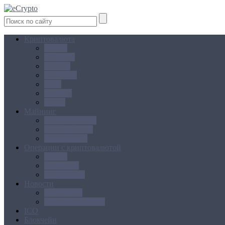
Криптовалюта
Bitcoin
Ethereum
Litecoin
Namecoin
NXT
Peercoin
Ripple
Майнинг
Создание ферм
GPU майнинг
FPGA, ASIC
Операции с криптовалютой
Биржи
Кошельки
Обменники
Новости
Аналитика
Законодательство
ICO
Блокчейн