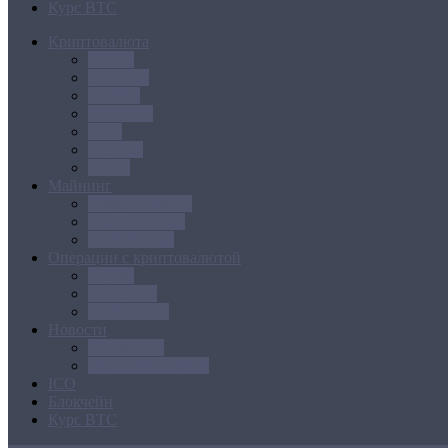
Курс BTC
Криптовалюта
Bitcoin
Ethereum
Litecoin
Namecoin
NXT
Peercoin
Ripple
Майнинг
Создание ферм
GPU майнинг
FPGA, ASIC
Операции с криптовалютой
Биржи
Кошельки
Обменники
Новости
Аналитика
Законодательство
ICO
Блокчейн
Курс BTC