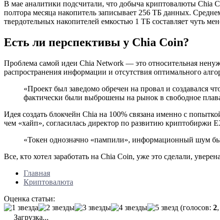
В мае аналитики подсчитали, что добыча криптовалюты Chia Coi
полтора месяца накопитель записывает 256 ТБ данных. Среднем
твердотельных накопителей емкостью 1 ТБ составляет чуть мен
Есть ли перспективы у Chia Coin?
Проблема самой идеи Chia Network — это относительная ненужн
распространения информации и отсутствия оптимального алго
«Проект был заведомо обречен на провал и создавался ч
фактически были выброшены на рынок в свободное плав
Идея создать блокчейн Chia на 100% связана именно с попыткой
чем «хайп», согласилась директор по развитию криптобиржи 
«Токен однозначно «пампили», информационный шум бы
Все, кто хотел заработать на Chia Coin, уже это сделали, увере
Главная
Криптовалюта
Оценка статьи:
(голосов:
2
Загрузка...