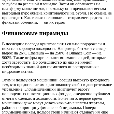
за рубли на реальной площадке. Затем он обращается на
платформу мошенников, поскольку они предлагают весьма
выгодный курс обмена криптовалюты на рубли. Но обмена не
происходит. Как только пользователь отправляет средства на
фейковый обменник — он их теряет.
Финансовые пирамиды
В последние полгода криптовалюты сильно подорожали и
показали хорошую доходность. Например, биткоин с января
вырос на 26%, Ethereum — на 250%, а Binance Coin — на
900%. Такие цифры привлекают внимание людей, которые
хотят заработать. Но большинство из них не имеют
необходимых знаний для грамотного инвестирования в
цифровые активы.
Этим и пользуются мошенники, обещая высокую доходность
тем, кто предоставит им криптовалюту якобы в доверительное
управление. Злоумышленники имитируют работу
полноценных инвестиционных фондов, ежедневно публикуя
отчеты о сделках и доходности. Более того, первое время
мошенники даже могут делать какие-то выплаты жертвам,
работая по принципу финансовой пирамиды. Поверя
злоумышленникам, пользователи начинают отдавать им еще