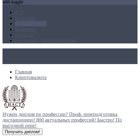
add-toggle
ICO
Блокчейн
Криптовалюта
Майнинг
Новости
Операции с криптовалютой
Главная
Криптовалюта
Нужен диплом по профессии?
Проф. переподготовка
дистанционно!
800 актуальных профессий!
Быстро! По
выгодной цене!
Получить диплом!