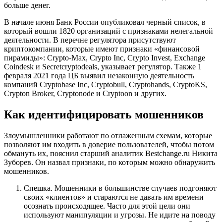
больше денег.
В начале июня Банк России опубликовал черный список, в
который вошли 1820 организаций с признаками нелегальной
деятельности. В перечне регулятора присутствуют
криптокомпании, которые имеют признаки «финансовой
пирамиды»: Crypto-Max, Crypto Inc, Crypto Invest, Exchange
Coindesk и Secretcryptodeals, указывает регулятор. Также 1
февраля 2021 года ЦБ выявил незаконную деятельность
компаний Cryptobase Inc, Cryptobull, Cryptohands, CryptoKS,
Crypton Broker, Cryptonode и Cryptoon и других.
Как идентифицировать мошенников
Злоумышленники работают по отлаженным схемам, которые
позволяют им входить в доверие пользователей, чтобы потом
обмануть их, пояснил старший аналитик Bestchange.ru Никита
Зуборев. Он назвал признаки, по которым можно обнаружить
мошенников.
Спешка. Мошенники в большинстве случаев подгоняют
своих «клиентов» и стараются не давать им времени
осознать происходящее. Часто для этой цели они
используют манипуляции и угрозы. Не идите на поводу