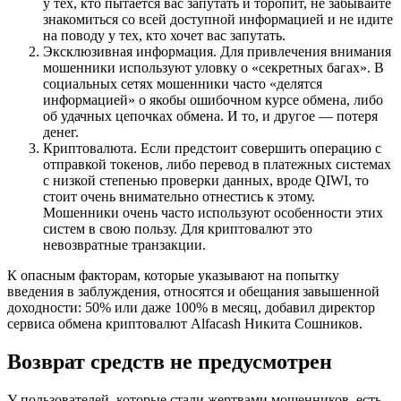
у тех, кто пытается вас запутать и торопит, не забывайте
знакомиться со всей доступной информацией и не идите
на поводу у тех, кто хочет вас запутать.
Эксклюзивная информация. Для привлечения внимания
мошенники используют уловку о «секретных багах». В
социальных сетях мошенники часто «делятся
информацией» о якобы ошибочном курсе обмена, либо
об удачных цепочках обмена. И то, и другое — потеря
денег.
Криптовалюта. Если предстоит совершить операцию с
отправкой токенов, либо перевод в платежных системах
с низкой степенью проверки данных, вроде QIWI, то
стоит очень внимательно отнестись к этому.
Мошенники очень часто используют особенности этих
систем в свою пользу. Для криптовалют это
невозвратные транзакции.
К опасным факторам, которые указывают на попытку
введения в заблуждения, относятся и обещания завышенной
доходности: 50% или даже 100% в месяц, добавил директор
сервиса обмена криптовалют Alfacash Никита Сошников.
Возврат средств не предусмотрен
У пользователей, которые стали жертвами мошенников, есть