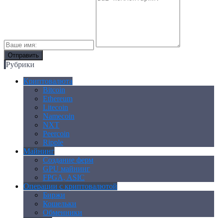
Рубрики
Криптовалюта
Bitcoin
Ethereum
Litecoin
Namecoin
NXT
Peercoin
Ripple
Майнинг
Создание ферм
GPU майнинг
FPGA, ASIC
Операции с криптовалютой
Биржи
Кошельки
Обменники