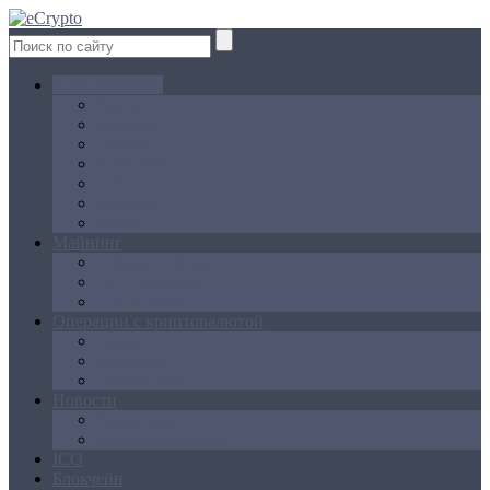
Криптовалюта
Bitcoin
Ethereum
Litecoin
Namecoin
NXT
Peercoin
Ripple
Майнинг
Создание ферм
GPU майнинг
FPGA, ASIC
Операции с криптовалютой
Биржи
Кошельки
Обменники
Новости
Аналитика
Законодательство
ICO
Блокчейн