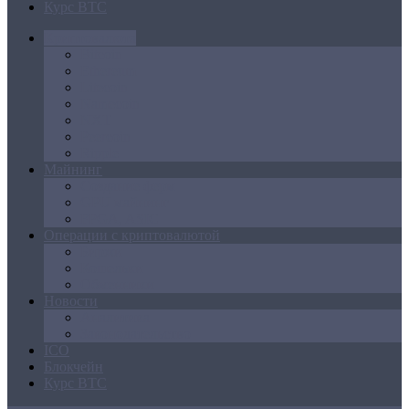
Курс BTC
Криптовалюта
Bitcoin
Ethereum
Litecoin
Namecoin
NXT
Peercoin
Ripple
Майнинг
Создание ферм
GPU майнинг
FPGA, ASIC
Операции с криптовалютой
Биржи
Кошельки
Обменники
Новости
Аналитика
Законодательство
ICO
Блокчейн
Курс BTC