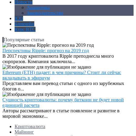
Новости
Аналитика
Законодательство
ICO
Блокчейн
Курс BTC
Популярные статьи
Перспективы Ripple: прогноз на 2019 год
В 2017 году криптовалюта Ripple преподнесла много
сюрпризов. Компания заключила...
Ethereum (ETH) падает: в чем причины? Стоит ли сейчас
вкладывать в эфириум
Представляем вам перевод статьи с одного из зарубежных
блогов о...
Сущность криптовалюты: почему биткоин не будет новой
единицей расчета
Авторы рассматривают в статье появление и развитие в
мировой экономике...
Криптовалюта
Майнинг