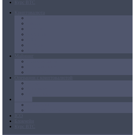
Курс BTC
Криптовалюта
Bitcoin
Ethereum
Litecoin
Namecoin
NXT
Peercoin
Ripple
Майнинг
Создание ферм
GPU майнинг
FPGA, ASIC
Операции с криптовалютой
Биржи
Кошельки
Обменники
Новости
Аналитика
Законодательство
ICO
Блокчейн
Курс BTC