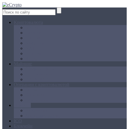
Криптовалюта
Bitcoin
Ethereum
Litecoin
Namecoin
NXT
Peercoin
Ripple
Майнинг
Создание ферм
GPU майнинг
FPGA, ASIC
Операции с криптовалютой
Биржи
Кошельки
Обменники
Новости
Аналитика
Законодательство
ICO
Блокчейн