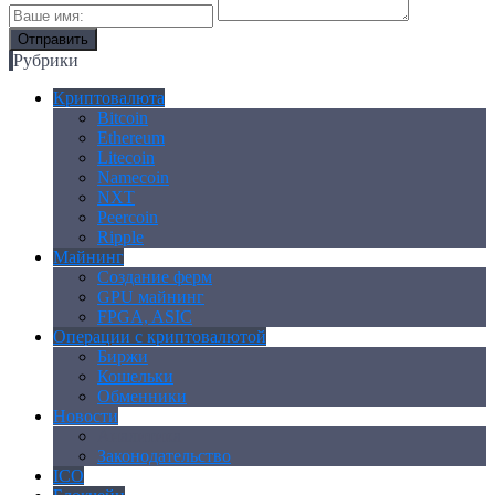
Рубрики
Криптовалюта
Bitcoin
Ethereum
Litecoin
Namecoin
NXT
Peercoin
Ripple
Майнинг
Создание ферм
GPU майнинг
FPGA, ASIC
Операции с криптовалютой
Биржи
Кошельки
Обменники
Новости
Аналитика
Законодательство
ICO