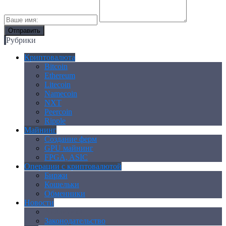
Рубрики
Криптовалюта
Bitcoin
Ethereum
Litecoin
Namecoin
NXT
Peercoin
Ripple
Майнинг
Создание ферм
GPU майнинг
FPGA, ASIC
Операции с криптовалютой
Биржи
Кошельки
Обменники
Новости
Аналитика
Законодательство