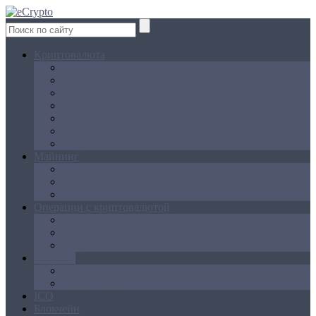
Криптовалюта
Bitcoin
Ethereum
Litecoin
Namecoin
NXT
Peercoin
Ripple
Майнинг
Создание ферм
GPU майнинг
FPGA, ASIC
Операции с криптовалютой
Биржи
Кошельки
Обменники
Новости
Аналитика
Законодательство
ICO
Блокчейн