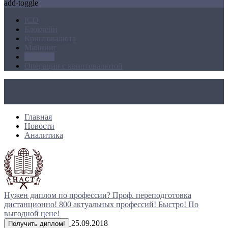
add-toggle
ICO
Блокчейн
Криптовалюта
Майнинг
Новости
Операции с криптовалютой
Главная
Новости
Аналитика
Нужен диплом по профессии?
Проф. переподготовка
дистанционно!
800 актуальных профессий!
Быстро! По
выгодной цене!
25.09.2018
Получить диплом!