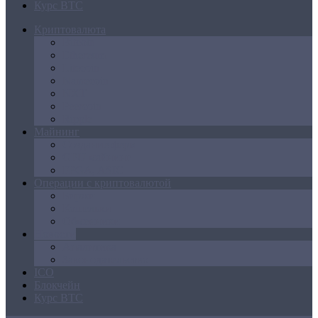
Курс BTC
Криптовалюта
Bitcoin
Ethereum
Litecoin
Namecoin
NXT
Peercoin
Ripple
Майнинг
Создание ферм
GPU майнинг
FPGA, ASIC
Операции с криптовалютой
Биржи
Кошельки
Обменники
Новости
Аналитика
Законодательство
ICO
Блокчейн
Курс BTC