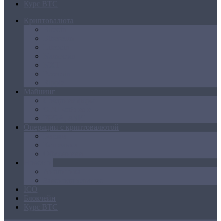
Курс BTC
Криптовалюта
Bitcoin
Ethereum
Litecoin
Namecoin
NXT
Peercoin
Ripple
Майнинг
Создание ферм
GPU майнинг
FPGA, ASIC
Операции с криптовалютой
Биржи
Кошельки
Обменники
Новости
Аналитика
Законодательство
ICO
Блокчейн
Курс BTC