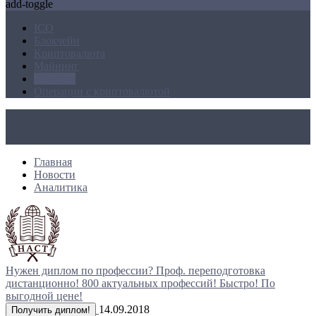
add-toggle
ICO
Блокчейн
Криптовалюта
Майнинг
Новости
Операции с криптовалютой
Главная
Новости
Аналитика
Нужен диплом по профессии?
Проф. переподготовка
дистанционно!
800 актуальных профессий!
Быстро! По
выгодной цене!
14.09.2018
Получить диплом!