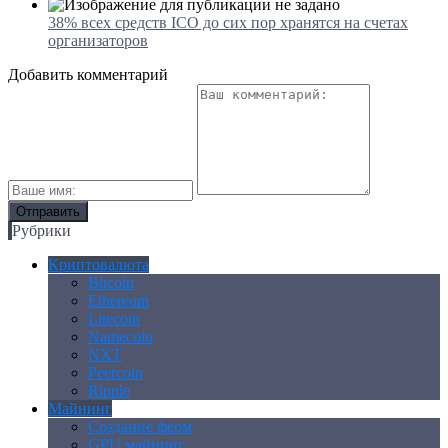
38% всех средств ICO до сих пор хранятся на счетах
организаторов
Добавить комментарий
Рубрики
Криптовалюта
Bitcoin
Ethereum
Litecoin
Namecoin
NXT
Peercoin
Ripple
Майнинг
Создание ферм
GPU майнинг