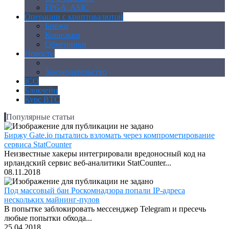
FPGA, ASIC
Операции с криптовалютой
Биржи
Кошельки
Обменники
Новости
Аналитика
Законодательство
ICO
Блокчейн
Курс BTC
Популярные статьи
Биржу Gate.io пытались взломать через компрометирование
сервиса StatCounter
Неизвестные хакеры интегрировали вредоносный код на
ирландский сервис веб-аналитики StatCounter...
08.11.2018
Под массовый бан Роскомнадзора попали IP-адреса
нескольких майнинг-пулов
В попытке заблокировать мессенджер Telegram и пресечь
любые попытки обхода...
25.04.2018