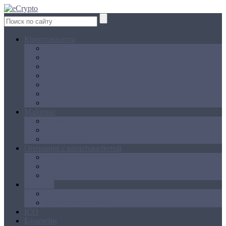
Криптовалюта
Bitcoin
Ethereum
Litecoin
Namecoin
NXT
Peercoin
Ripple
Майнинг
Создание ферм
GPU майнинг
FPGA, ASIC
Операции с криптовалютой
Биржи
Кошельки
Обменники
Новости
Аналитика
Законодательство
ICO
Блокчейн