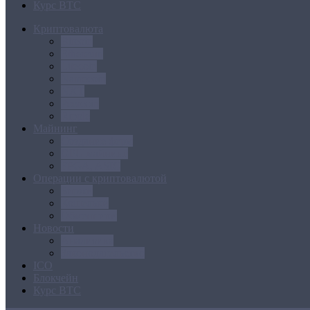
Курс BTC
Криптовалюта
Bitcoin
Ethereum
Litecoin
Namecoin
NXT
Peercoin
Ripple
Майнинг
Создание ферм
GPU майнинг
FPGA, ASIC
Операции с криптовалютой
Биржи
Кошельки
Обменники
Новости
Аналитика
Законодательство
ICO
Блокчейн
Курс BTC