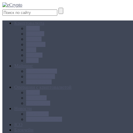
Криптовалюта
Bitcoin
Ethereum
Litecoin
Namecoin
NXT
Peercoin
Ripple
Майнинг
Создание ферм
GPU майнинг
FPGA, ASIC
Операции с криптовалютой
Биржи
Кошельки
Обменники
Новости
Аналитика
Законодательство
ICO
Блокчейн