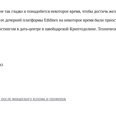
 не так гладко и понадобится некоторое время, чтобы достичь ж
и ее дочерней платформы Ethfinex на некоторое время были прио
стингом в дата-центре в швейцарской Криптодолине. Техническу
в)
 после январского взлома и проверок