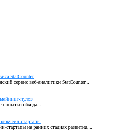
иса StatCounter
кий сервис веб-аналитики StatCounter...
 майнинг-пулов
 попытки обхода...
блокчейн-стартапы
н-стартапы на ранних стадиях развития,...