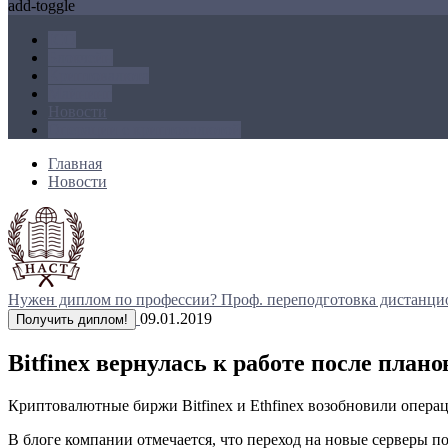
add-toggle
ICO
Блокчейн
Криптовалюта
Майнинг
Новости
Операции с криптовалютой
Главная
Новости
Нужен диплом по профессии?
Проф. переподготовка дистанци
09.01.2019
Получить диплом!
Bitfinex вернулась к работе после пла
Криптовалютные биржи Bitfinex и Ethfinex возобновили опера
В блоге компании отмечается, что переход на новые серверы п