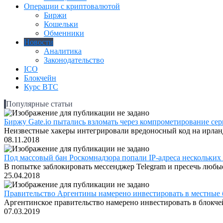
Операции с криптовалютой
Биржи
Кошельки
Обменники
Новости
Аналитика
Законодательство
ICO
Блокчейн
Курс BTC
Популярные статьи
Биржу Gate.io пытались взломать через компрометирование серв
Неизвестные хакеры интегрировали вредоносный код на ирландс
08.11.2018
Под массовый бан Роскомнадзора попали IP-адреса нескольких
В попытке заблокировать мессенджер Telegram и пресечь любые
25.04.2018
Правительство Аргентины намерено инвестировать в местные 
Аргентинское правительство намерено инвестировать в блокчей
07.03.2019