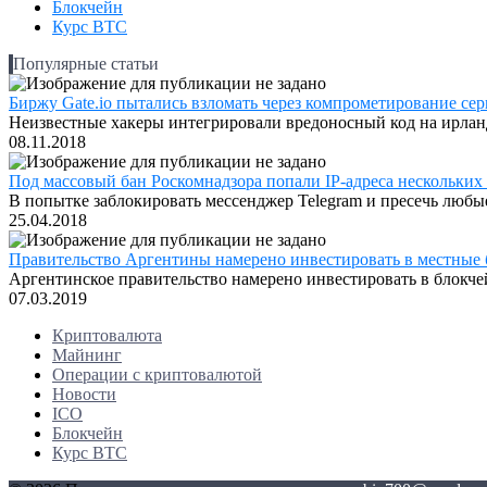
Блокчейн
Курс BTC
Популярные статьи
Биржу Gate.io пытались взломать через компрометирование серв
Неизвестные хакеры интегрировали вредоносный код на ирландс
08.11.2018
Под массовый бан Роскомнадзора попали IP-адреса нескольких
В попытке заблокировать мессенджер Telegram и пресечь любые
25.04.2018
Правительство Аргентины намерено инвестировать в местные 
Аргентинское правительство намерено инвестировать в блокчей
07.03.2019
Криптовалюта
Майнинг
Операции с криптовалютой
Новости
ICO
Блокчейн
Курс BTC