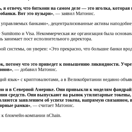
 я отвечу, что биткоин на самом деле — это иголка, котора
обанки. Вот это пузыри»
, — заявил Матонис.
т, управляемых банками», децентрализованные активы наподобие
е Sumitomo и Visa. Некоммерческая же организация была основан
ень занимает пост исполнительного директора.
 системы, он уверен: «Это прекрасно, что большие банки врод
ок, потому что это приведет к повышению ликвидности. Учре
ионов»
, — добавил Матонис.
щий язык» с криптовалютами, а в Великобритании недавно объя
 но и в Северной Америке. Они привыкли к моделям фандрай
ения средств. Они выпускают на рынок утилитарные токены,
ляются заявлением об успехе токена, напрямую связанном, в
торные рамки»
, — считает Матонис.
к блокчейн-компании nChain.