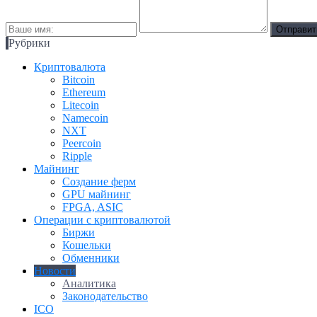
Рубрики
Криптовалюта
Bitcoin
Ethereum
Litecoin
Namecoin
NXT
Peercoin
Ripple
Майнинг
Создание ферм
GPU майнинг
FPGA, ASIC
Операции с криптовалютой
Биржи
Кошельки
Обменники
Новости
Аналитика
Законодательство
ICO