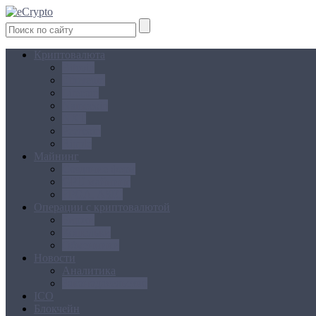
Криптовалюта
Bitcoin
Ethereum
Litecoin
Namecoin
NXT
Peercoin
Ripple
Майнинг
Создание ферм
GPU майнинг
FPGA, ASIC
Операции с криптовалютой
Биржи
Кошельки
Обменники
Новости
Аналитика
Законодательство
ICO
Блокчейн