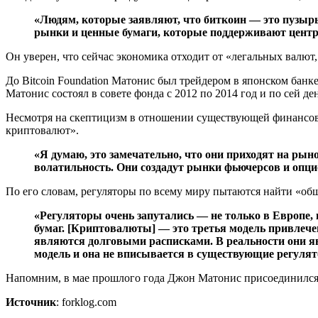
«Людям, которые заявляют, что биткоин — это пузырь,
рынки и ценные бумаги, которые поддерживают центр
Он уверен, что сейчас экономика отходит от «легальных валю
До Bitcoin Foundation Матонис был трейдером в японском банк
Матонис состоял в совете фонда с 2012 по 2014 год и по сей д
Несмотря на скептицизм в отношении существующей финансовой
криптовалют».
«Я думаю, это замечательно, что они приходят на рын
волатильность. Они создадут рынки фьючерсов и опц
По его словам, регуляторы по всему миру пытаются найти «об
«Регуляторы очень запутались — не только в Европе,
бумаг. [Криптовалюты] — это третья модель привлеч
являются долговыми расписками. В реальности они яв
модель и она не вписывается в существующие регуля
Напомним, в мае прошлого года Джон Матонис присоединился 
Источник
: forklog.com