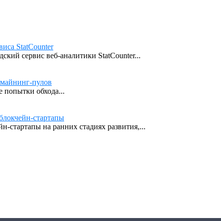
иса StatCounter
кий сервис веб-аналитики StatCounter...
 майнинг-пулов
 попытки обхода...
блокчейн-стартапы
н-стартапы на ранних стадиях развития,...