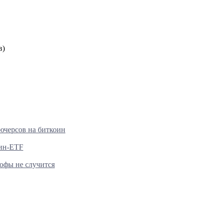
в)
ьючерсов на биткоин
оин-ETF
офы не случится