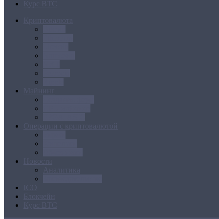
Курс BTC
Криптовалюта
Bitcoin
Ethereum
Litecoin
Namecoin
NXT
Peercoin
Ripple
Майнинг
Создание ферм
GPU майнинг
FPGA, ASIC
Операции с криптовалютой
Биржи
Кошельки
Обменники
Новости
Аналитика
Законодательство
ICO
Блокчейн
Курс BTC