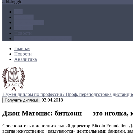
add-toggle
ICO
Блокчейн
Криптовалюта
Майнинг
Новости
Операции с криптовалютой
Главная
Новости
Аналитика
Нужен диплом по профессии?
Проф. переподготовка дистанци
03.04.2018
Получить диплом!
Джон Матонис: биткоин — это иголка,
Сооснователь и исполнительный директор Bitcoin Foundation 
всегда искусственно «раздуваются» центральными банками, заяв