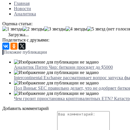
Главная
Новости
Аналитика
Оценка статьи:
(нет голосо
Загрузка...
Поделиться с друзьями:
Похожие публикации
Аналитик Питер Чир: биткоин просядет до $5000
Intercontinental Exchange рассматривает вопрос запуска ф
Пол Винья: SEC правильно делает, что не одобряет битк
Чем грозит приостановка криптовалютных ETN? Катастр
Добавить комментарий