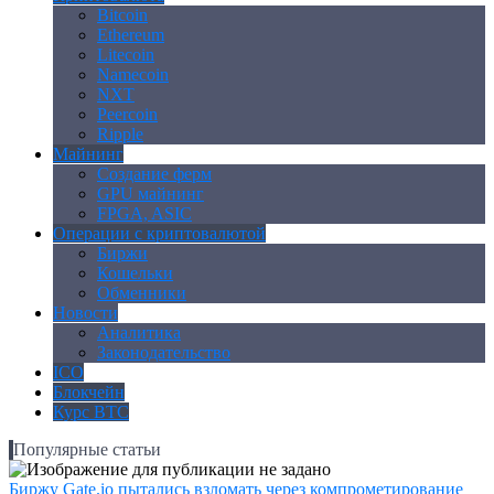
Bitcoin
Ethereum
Litecoin
Namecoin
NXT
Peercoin
Ripple
Майнинг
Создание ферм
GPU майнинг
FPGA, ASIC
Операции с криптовалютой
Биржи
Кошельки
Обменники
Новости
Аналитика
Законодательство
ICO
Блокчейн
Курс BTC
Популярные статьи
Биржу Gate.io пытались взломать через компрометирование