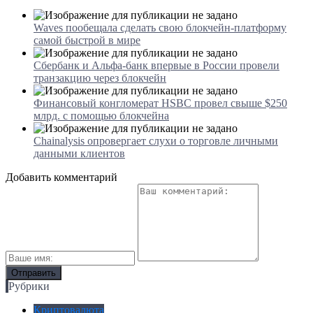
Waves пообещала сделать свою блокчейн-платформу
самой быстрой в мире
Сбербанк и Альфа-банк впервые в России провели
транзакцию через блокчейн
Финансовый конгломерат HSBC провел свыше $250
млрд. с помощью блокчейна
Chainalysis опровергает слухи о торговле личными
данными клиентов
Добавить комментарий
Рубрики
Криптовалюта