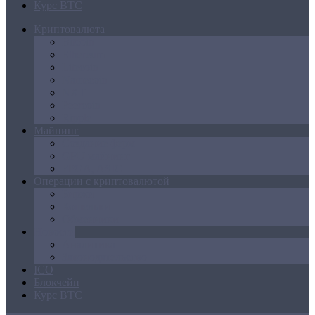
Курс BTC
Криптовалюта
Bitcoin
Ethereum
Litecoin
Namecoin
NXT
Peercoin
Ripple
Майнинг
Создание ферм
GPU майнинг
FPGA, ASIC
Операции с криптовалютой
Биржи
Кошельки
Обменники
Новости
Аналитика
Законодательство
ICO
Блокчейн
Курс BTC