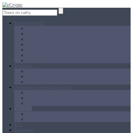
Криптовалюта
Bitcoin
Ethereum
Litecoin
Namecoin
NXT
Peercoin
Ripple
Майнинг
Создание ферм
GPU майнинг
FPGA, ASIC
Операции с криптовалютой
Биржи
Кошельки
Обменники
Новости
Аналитика
Законодательство
ICO
Блокчейн