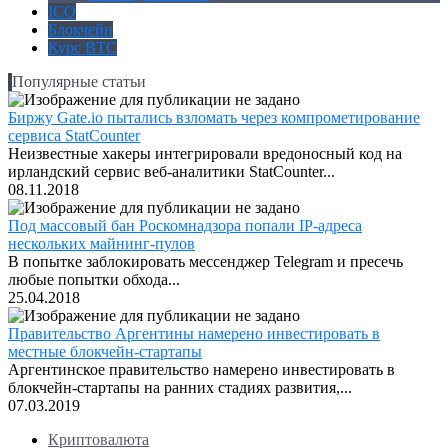
ICO
Блокчейн
Курс BTC
Популярные статьи
Биржу Gate.io пытались взломать через компрометирование
сервиса StatCounter
Неизвестные хакеры интегрировали вредоносный код на
ирландский сервис веб-аналитики StatCounter...
08.11.2018
Под массовый бан Роскомнадзора попали IP-адреса
нескольких майнинг-пулов
В попытке заблокировать мессенджер Telegram и пресечь
любые попытки обхода...
25.04.2018
Правительство Аргентины намерено инвестировать в
местные блокчейн-стартапы
Аргентинское правительство намерено инвестировать в
блокчейн-стартапы на ранних стадиях развития,...
07.03.2019
Криптовалюта