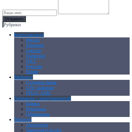
Рубрики
Криптовалюта
Bitcoin
Ethereum
Litecoin
Namecoin
NXT
Peercoin
Ripple
Майнинг
Создание ферм
GPU майнинг
FPGA, ASIC
Операции с криптовалютой
Биржи
Кошельки
Обменники
Новости
Аналитика
Законодательство