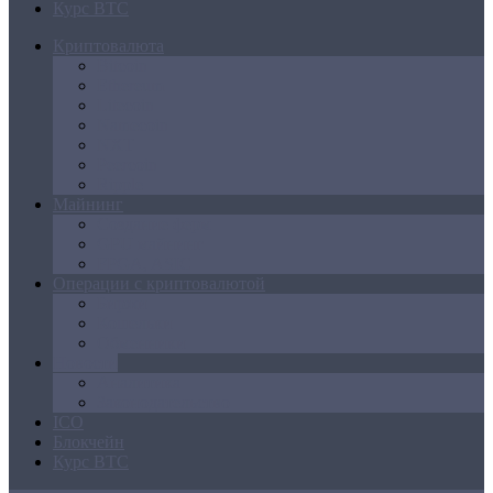
Курс BTC
Криптовалюта
Bitcoin
Ethereum
Litecoin
Namecoin
NXT
Peercoin
Ripple
Майнинг
Создание ферм
GPU майнинг
FPGA, ASIC
Операции с криптовалютой
Биржи
Кошельки
Обменники
Новости
Аналитика
Законодательство
ICO
Блокчейн
Курс BTC