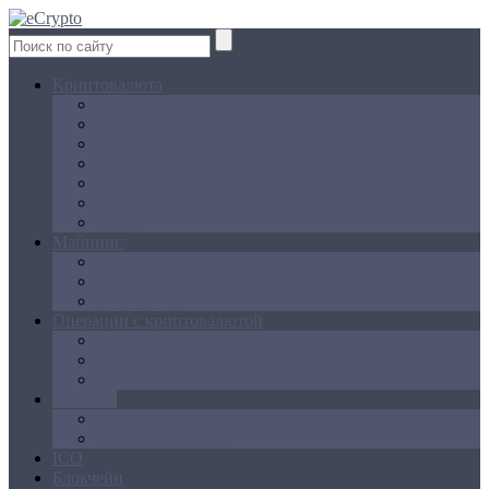
Криптовалюта
Bitcoin
Ethereum
Litecoin
Namecoin
NXT
Peercoin
Ripple
Майнинг
Создание ферм
GPU майнинг
FPGA, ASIC
Операции с криптовалютой
Биржи
Кошельки
Обменники
Новости
Аналитика
Законодательство
ICO
Блокчейн