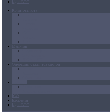
Курс BTC
Криптовалюта
Bitcoin
Ethereum
Litecoin
Namecoin
NXT
Peercoin
Ripple
Майнинг
Создание ферм
GPU майнинг
FPGA, ASIC
Операции с криптовалютой
Биржи
Кошельки
Обменники
Новости
Аналитика
Законодательство
ICO
Блокчейн
Курс BTC