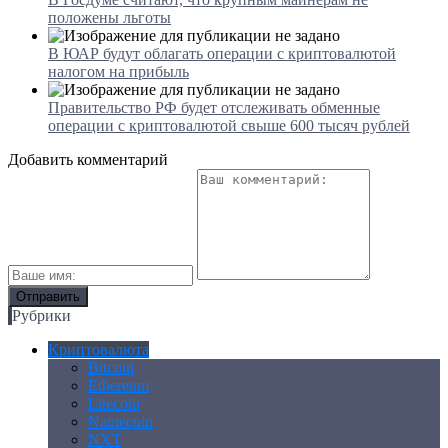
положены льготы
В ЮАР будут облагать операции с криптовалютой
налогом на прибыль
Правительство РФ будет отслеживать обменные
операции с криптовалютой свыше 600 тысяч рублей
Добавить комментарий
Рубрики
Криптовалюта
Bitcoin
Ethereum
Litecoin
Namecoin
NXT