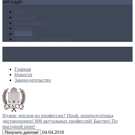
add-toggle
ICO
Блокчейн
Криптовалюта
Майнинг
Новости
Операции с криптовалютой
Главная
Новости
Законодательство
Нужен диплом по профессии?
Проф. переподготовка
дистанционно!
800 актуальных профессий!
Быстро! По
выгодной цене!
04.04.2018
Получить диплом!