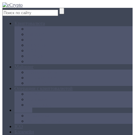
Криптовалюта
Bitcoin
Ethereum
Litecoin
Namecoin
NXT
Peercoin
Ripple
Майнинг
Создание ферм
GPU майнинг
FPGA, ASIC
Операции с криптовалютой
Биржи
Кошельки
Обменники
Новости
Аналитика
Законодательство
ICO
Блокчейн