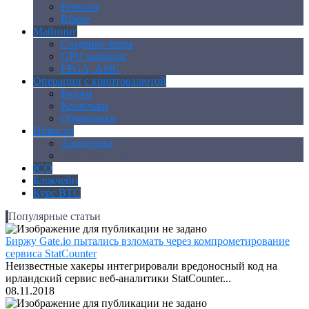
Peercoin
Ripple
Майнинг
Создание ферм
GPU майнинг
FPGA, ASIC
Операции с криптовалютой
Биржи
Кошельки
Обменники
Новости
Аналитика
Законодательство
ICO
Блокчейн
Курс BTC
Популярные статьи
Биржу Gate.io пытались взломать через компрометирование
сервиса StatCounter
Неизвестные хакеры интегрировали вредоносный код на
ирландский сервис веб-аналитики StatCounter...
08.11.2018