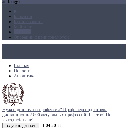
add-toggle
ICO
Блокчейн
Криптовалюта
Майнинг
Новости
Операции с криптовалютой
Главная
Новости
Аналитика
Нужен диплом по профессии?
Проф. переподготовка
дистанционно!
800 актуальных профессий!
Быстро! По
выгодной цене!
11.04.2018
Получить диплом!