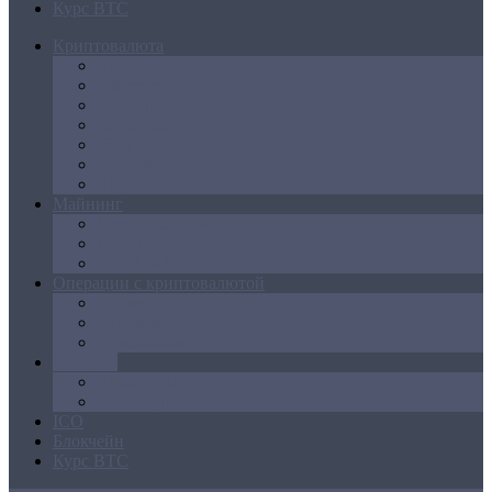
Курс BTC
Криптовалюта
Bitcoin
Ethereum
Litecoin
Namecoin
NXT
Peercoin
Ripple
Майнинг
Создание ферм
GPU майнинг
FPGA, ASIC
Операции с криптовалютой
Биржи
Кошельки
Обменники
Новости
Аналитика
Законодательство
ICO
Блокчейн
Курс BTC