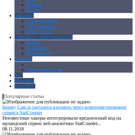
Peercoin
Ripple
Майнинг
Создание ферм
GPU майнинг
FPGA, ASIC
Операции с криптовалютой
Биржи
Кошельки
Обменники
Новости
Аналитика
Законодательство
ICO
Блокчейн
Курс BTC
Популярные статьи
Биржу Gate.io пытались взломать через компрометирование
сервиса StatCounter
Неизвестные хакеры интегрировали вредоносный код на
ирландский сервис веб-аналитики StatCounter...
08.11.2018