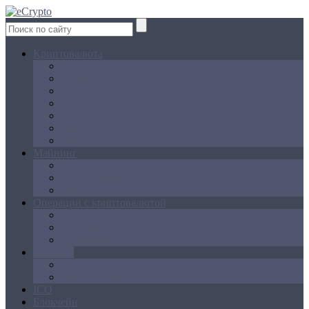
Криптовалюта
Bitcoin
Ethereum
Litecoin
Namecoin
NXT
Peercoin
Ripple
Майнинг
Создание ферм
GPU майнинг
FPGA, ASIC
Операции с криптовалютой
Биржи
Кошельки
Обменники
Новости
Аналитика
Законодательство
ICO
Блокчейн