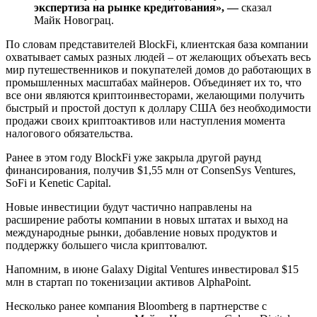
экспертиза на рынке кредитования», —
сказал
Майк Новограц.
По словам представителей BlockFi, клиентская база компании
охватывает самых разных людей – от желающих объехать весь
мир путешественников и покупателей домов до работающих в
промышленных масштабах майнеров. Объединяет их то, что
все они являются криптоинвесторами, желающими получить
быстрый и простой доступ к доллару США без необходимости
продажи своих криптоактивов или наступления момента
налогового обязательства.
Ранее в этом году BlockFi уже закрыла другой раунд
финансирования, получив $1,55 млн от ConsenSys Ventures,
SoFi и Kenetic Capital.
Новые инвестиции будут частично направлены на
расширение работы компании в новых штатах и выход на
международные рынки, добавление новых продуктов и
поддержку большего числа криптовалют.
Напомним, в июне Galaxy Digital Ventures инвестировал $15
млн в стартап по токенизации активов AlphaPoint.
Несколько ранее компания Bloomberg в партнерстве с