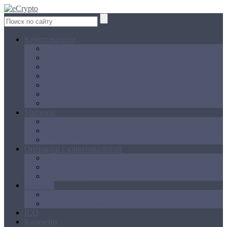
Криптовалюта
Bitcoin
Ethereum
Litecoin
Namecoin
NXT
Peercoin
Ripple
Майнинг
Создание ферм
GPU майнинг
FPGA, ASIC
Операции с криптовалютой
Биржи
Кошельки
Обменники
Новости
Аналитика
Законодательство
ICO
Блокчейн