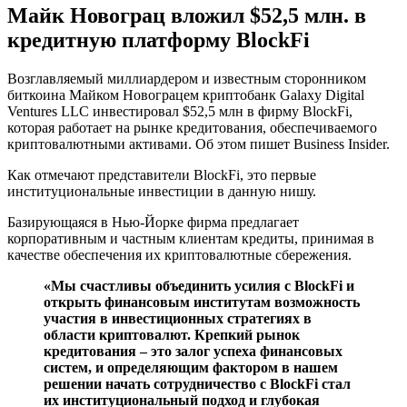
Майк Новограц вложил $52,5 млн. в
кредитную платформу BlockFi
Возглавляемый миллиардером и известным сторонником
биткоина Майком Новограцем криптобанк Galaxy Digital
Ventures LLC инвестировал $52,5 млн в фирму BlockFi,
которая работает на рынке кредитования, обеспечиваемого
криптовалютными активами. Об этом пишет Business Insider.
Как отмечают представители BlockFi, это первые
институциональные инвестиции в данную нишу.
Базирующаяся в Нью-Йорке фирма предлагает
корпоративным и частным клиентам кредиты, принимая в
качестве обеспечения их криптовалютные сбережения.
«Мы счастливы объединить усилия с BlockFi и
открыть финансовым институтам возможность
участия в инвестиционных стратегиях в
области криптовалют. Крепкий рынок
кредитования – это залог успеха финансовых
систем, и определяющим фактором в нашем
решении начать сотрудничество с BlockFi стал
их институциональный подход и глубокая