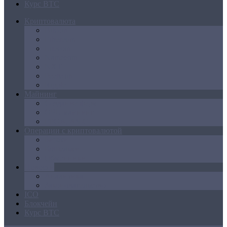
Курс BTC
Криптовалюта
Bitcoin
Ethereum
Litecoin
Namecoin
NXT
Peercoin
Ripple
Майнинг
Создание ферм
GPU майнинг
FPGA, ASIC
Операции с криптовалютой
Биржи
Кошельки
Обменники
Новости
Аналитика
Законодательство
ICO
Блокчейн
Курс BTC