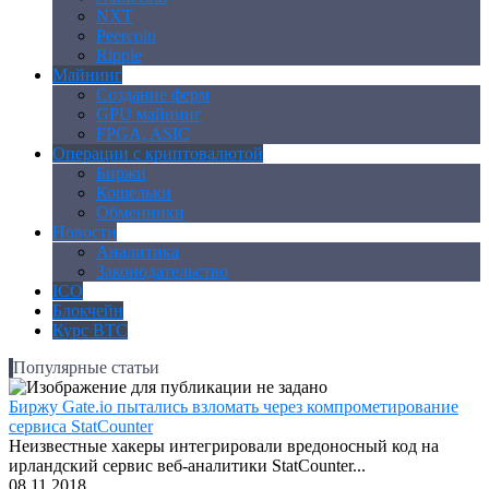
NXT
Peercoin
Ripple
Майнинг
Создание ферм
GPU майнинг
FPGA, ASIC
Операции с криптовалютой
Биржи
Кошельки
Обменники
Новости
Аналитика
Законодательство
ICO
Блокчейн
Курс BTC
Популярные статьи
Биржу Gate.io пытались взломать через компрометирование
сервиса StatCounter
Неизвестные хакеры интегрировали вредоносный код на
ирландский сервис веб-аналитики StatCounter...
08.11.2018