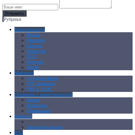
Рубрики
Криптовалюта
Bitcoin
Ethereum
Litecoin
Namecoin
NXT
Peercoin
Ripple
Майнинг
Создание ферм
GPU майнинг
FPGA, ASIC
Операции с криптовалютой
Биржи
Кошельки
Обменники
Новости
Аналитика
Законодательство
ICO