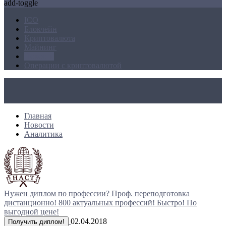
add-toggle
ICO
Блокчейн
Криптовалюта
Майнинг
Новости
Операции с криптовалютой
Главная
Новости
Аналитика
Нужен диплом по профессии?
Проф. переподготовка
дистанционно!
800 актуальных профессий!
Быстро! По
выгодной цене!
02.04.2018
Получить диплом!