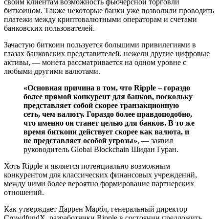
своим клиентам возможность фьючерсной торговли
биткоином. Также некоторые банки уже позволили проводить
платежи между криптовалютными операторам и счетами
банковских пользователей.
Зачастую биткоин пользуется большими привилегиями в
глазах банковских представителей, нежели другие цифровые
активы, — монета рассматривается на одном уровне с
любыми другими валютами.
«Основная причина в том, что Ripple – гораздо
более прямой конкурент для банков, поскольку
представляет собой скорее транзакционную
сеть, чем валюту. Гораздо более правдоподобно,
что именно он станет целью для банков. В то же
время биткоин действует скорее как валюта, и
не представляет особой угрозы»
, — заявил
руководитель Global Blockchain Шидан Гуран.
Хоть Ripple и является потенциально возможным
конкурентом для классических финансовых учреждений,
между ними более вероятно формирование партнерских
отношений.
Как утверждает Даррен Марбл, генеральный директор
CrowdfundX, разработчики Ripple в состоянии предложить