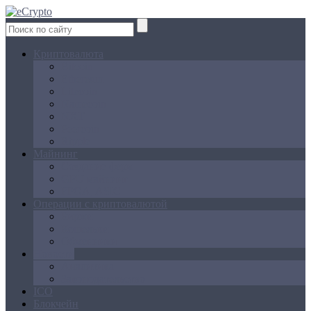
Криптовалюта
Bitcoin
Ethereum
Litecoin
Namecoin
NXT
Peercoin
Ripple
Майнинг
Создание ферм
GPU майнинг
FPGA, ASIC
Операции с криптовалютой
Биржи
Кошельки
Обменники
Новости
Аналитика
Законодательство
ICO
Блокчейн