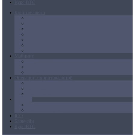
Курс BTC
Криптовалюта
Bitcoin
Ethereum
Litecoin
Namecoin
NXT
Peercoin
Ripple
Майнинг
Создание ферм
GPU майнинг
FPGA, ASIC
Операции с криптовалютой
Биржи
Кошельки
Обменники
Новости
Аналитика
Законодательство
ICO
Блокчейн
Курс BTC