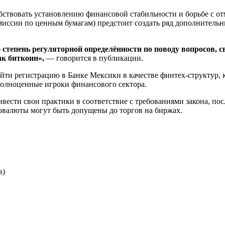
обствовать установлению финансовой стабильности и борьбе с о
ссии по ценным бумагам) предстоит создать ряд дополнительны
степень регуляторной определённости по поводу вопросов, 
к биткоин»,
— говорится в публикации.
ти регистрацию в Банке Мексики в качестве финтех-структур, к
полноценные игроки финансового сектора.
вести свои практики в соответствие с требованиями закона, пос
овалюты могут быть допущены до торгов на биржах.
в)