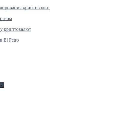
улирования криптовалют
дством
ду криптовалют
 El Petro