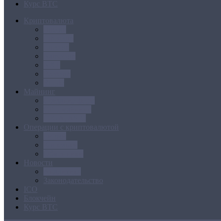
Курс BTC
Криптовалюта
Bitcoin
Ethereum
Litecoin
Namecoin
NXT
Peercoin
Ripple
Майнинг
Создание ферм
GPU майнинг
FPGA, ASIC
Операции с криптовалютой
Биржи
Кошельки
Обменники
Новости
Аналитика
Законодательство
ICO
Блокчейн
Курс BTC