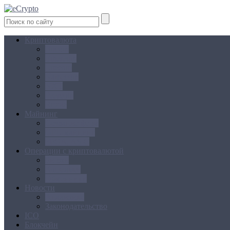
Криптовалюта
Bitcoin
Ethereum
Litecoin
Namecoin
NXT
Peercoin
Ripple
Майнинг
Создание ферм
GPU майнинг
FPGA, ASIC
Операции с криптовалютой
Биржи
Кошельки
Обменники
Новости
Аналитика
Законодательство
ICO
Блокчейн