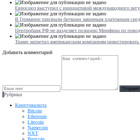
Евросоюз выступил с инициативой международного рег
В Германии признали биткоин законным платежным сре
Центробанк РФ не разделяет позицию Минфина по пово
Трамп запретил американским компаниям инвестировать в
Добавить комментарий
Рубрики
Криптовалюта
Bitcoin
Ethereum
Litecoin
Namecoin
NXT
Peercoin