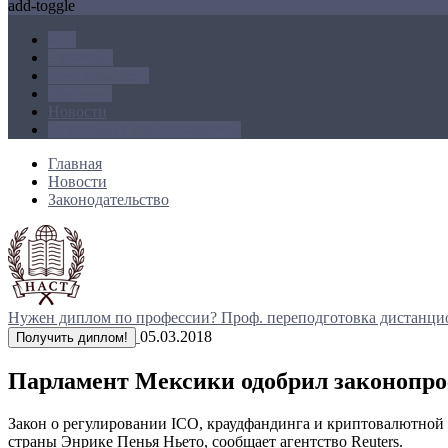
add-toggle
ICO
Блокчейн
Криптовалюта
Майнинг
Новости
Операции с криптовалютой
Главная
Новости
Законодательство
Нужен диплом по профессии?
Проф. переподготовка дистанци
05.03.2018
Получить диплом!
Парламент Мексики одобрил законопро
Закон о регулировании ICO, краудфандинга и криптовалютной
страны Энрике Пенья Ньето, сообщает агентство Reuters.