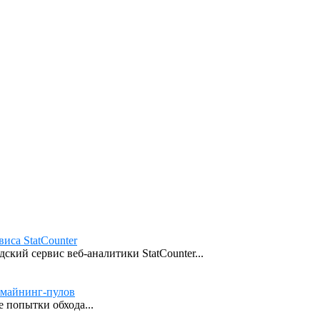
иса StatCounter
кий сервис веб-аналитики StatCounter...
 майнинг-пулов
 попытки обхода...