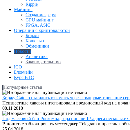
Ripple
Майнинг
Создание ферм
GPU майнинг
FPGA, ASIC
Операции с криптовалютой
Биржи
Кошельки
Обменники
Новости
Аналитика
Законодательство
ICO
Блокчейн
Курс BTC
Популярные статьи
Биржу Gate.io пытались взломать через компрометирование серв
Неизвестные хакеры интегрировали вредоносный код на ирландс
08.11.2018
Под массовый бан Роскомнадзора попали IP-адреса нескольких
В попытке заблокировать мессенджер Telegram и пресечь любые
25.04.2018