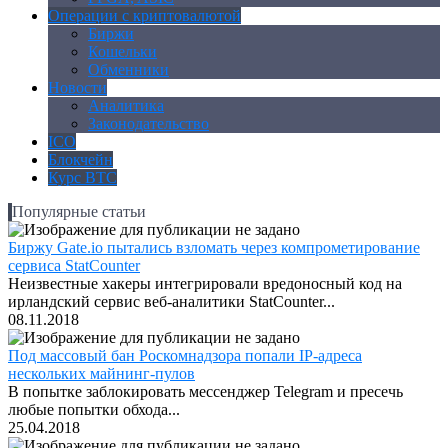
Операции с криптовалютой
Биржи
Кошельки
Обменники
Новости
Аналитика
Законодательство
ICO
Блокчейн
Курс BTC
Популярные статьи
Биржу Gate.io пытались взломать через компрометирование
сервиса StatCounter
Неизвестные хакеры интегрировали вредоносный код на
ирландский сервис веб-аналитики StatCounter...
08.11.2018
Под массовый бан Роскомнадзора попали IP-адреса
нескольких майнинг-пулов
В попытке заблокировать мессенджер Telegram и пресечь
любые попытки обхода...
25.04.2018