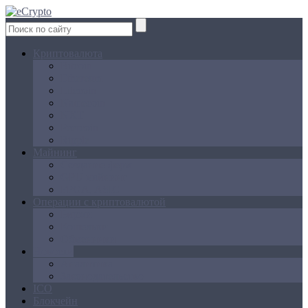
Криптовалюта
Bitcoin
Ethereum
Litecoin
Namecoin
NXT
Peercoin
Ripple
Майнинг
Создание ферм
GPU майнинг
FPGA, ASIC
Операции с криптовалютой
Биржи
Кошельки
Обменники
Новости
Аналитика
Законодательство
ICO
Блокчейн