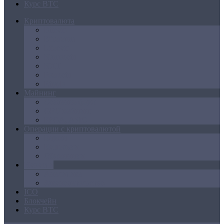
Курс BTC
Криптовалюта
Bitcoin
Ethereum
Litecoin
Namecoin
NXT
Peercoin
Ripple
Майнинг
Создание ферм
GPU майнинг
FPGA, ASIC
Операции с криптовалютой
Биржи
Кошельки
Обменники
Новости
Аналитика
Законодательство
ICO
Блокчейн
Курс BTC