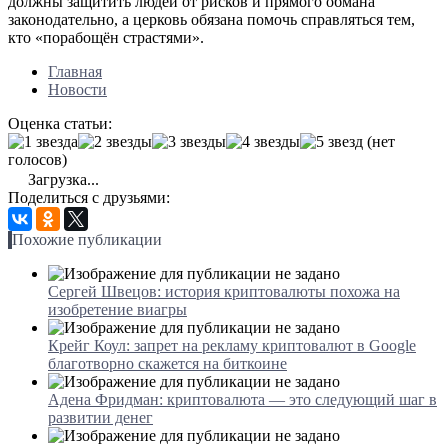
должны защитить людей от рисков и прямого обмана
законодательно, а церковь обязана помочь справляться тем,
кто «порабощён страстями».
Главная
Новости
Оценка статьи:
(нет
голосов)
Загрузка...
Поделиться с друзьями:
Похожие публикации
Сергей Швецов: история криптовалюты похожа на
изобретение виагры
Крейг Коул: запрет на рекламу криптовалют в Google
благотворно скажется на биткоине
Адена Фридман: криптовалюта — это следующий шаг в
развитии денег