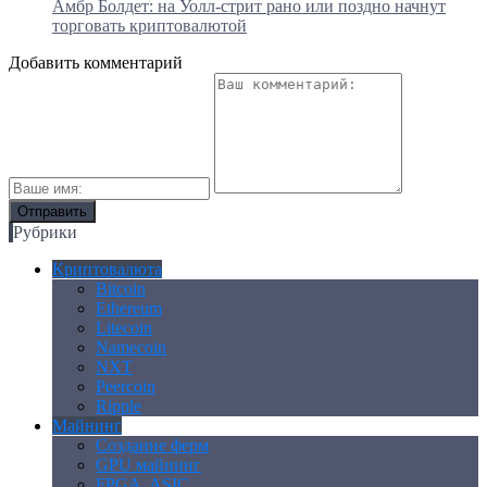
Амбр Болдет: на Уолл-стрит рано или поздно начнут
торговать криптовалютой
Добавить комментарий
Рубрики
Криптовалюта
Bitcoin
Ethereum
Litecoin
Namecoin
NXT
Peercoin
Ripple
Майнинг
Создание ферм
GPU майнинг
FPGA, ASIC