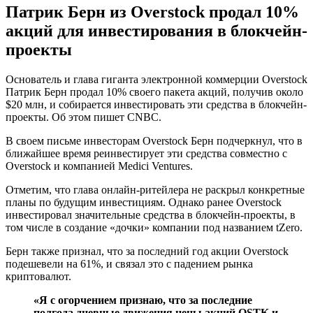
Патрик Берн из Overstock продал 10%
акций для инвестирования в блокчейн-
проекты
Основатель и глава гиганта электронной коммерции Overstock
Патрик Берн продал 10% своего пакета акций, получив около
$20 млн, и собирается инвестировать эти средства в блокчейн-
проекты. Об этом пишет CNBC.
В своем письме инвесторам Overstock Берн подчеркнул, что в
ближайшее время реинвестирует эти средства совместно с
Overstock и компанией Medici Ventures.
Отметим, что глава онлайн-ритейлера не раскрыл конкретные
планы по будущим инвестициям. Однако ранее Overstock
инвестировал значительные средства в блокчейн-проекты, в
том числе в создание «дочки» компании под названием tZero.
Берн также признал, что за последний год акции Overstock
подешевели на 61%, и связал это с падением рынка
криптовалют.
«Я с огорчением признаю, что за последние
полгода дневные движения цены акций OSTK и