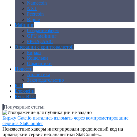
Namecoin
NXT
Peercoin
Ripple
Майнинг
Создание ферм
GPU майнинг
FPGA, ASIC
Операции с криптовалютой
Биржи
Кошельки
Обменники
Новости
Аналитика
Законодательство
ICO
Блокчейн
Курс BTC
Популярные статьи
Биржу Gate.io пытались взломать через компрометирование
сервиса StatCounter
Неизвестные хакеры интегрировали вредоносный код на
ирландский сервис веб-аналитики StatCounter...