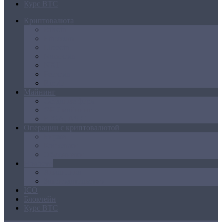
Курс BTC
Криптовалюта
Bitcoin
Ethereum
Litecoin
Namecoin
NXT
Peercoin
Ripple
Майнинг
Создание ферм
GPU майнинг
FPGA, ASIC
Операции с криптовалютой
Биржи
Кошельки
Обменники
Новости
Аналитика
Законодательство
ICO
Блокчейн
Курс BTC