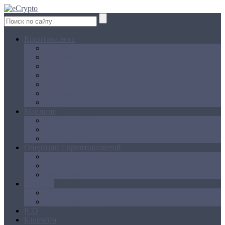
Криптовалюта
Bitcoin
Ethereum
Litecoin
Namecoin
NXT
Peercoin
Ripple
Майнинг
Создание ферм
GPU майнинг
FPGA, ASIC
Операции с криптовалютой
Биржи
Кошельки
Обменники
Новости
Аналитика
Законодательство
ICO
Блокчейн