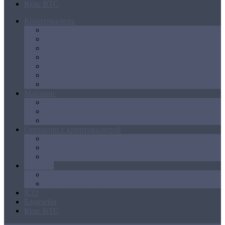
Курс BTC
Криптовалюта
Bitcoin
Ethereum
Litecoin
Namecoin
NXT
Peercoin
Ripple
Майнинг
Создание ферм
GPU майнинг
FPGA, ASIC
Операции с криптовалютой
Биржи
Кошельки
Обменники
Новости
Аналитика
Законодательство
ICO
Блокчейн
Курс BTC