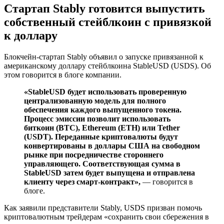
Стартап Stably готовится выпустить
собственный стейблкоин с привязкой
к доллару
Блокчейн-стартап Stably объявил о запуске привязанной к
американскому доллару стейблкоина StableUSD (USDS). Об
этом говорится в блоге компании.
«StableUSD будет использовать проверенную
централизованную модель для полного
обеспечения каждого выпущенного токена.
Процесс эмиссии позволит использовать
биткоин (BTC), Ethereum (ETH) или Tether
(USDT). Переданные криптовалюты будут
конвертированы в доллары США на свободном
рынке при посредничестве стороннего
управляющего. Соответствующая сумма в
StableUSD затем будет выпущена и отправлена
клиенту через смарт-контракт»,
— говорится в
блоге.
Как заявили представители Stably, USDS призван помочь
криптовалютным трейдерам «сохранить свои сбережения в