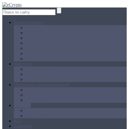
Криптовалюта
Bitcoin
Ethereum
Litecoin
Namecoin
NXT
Peercoin
Ripple
Майнинг
Создание ферм
GPU майнинг
FPGA, ASIC
Операции с криптовалютой
Биржи
Кошельки
Обменники
Новости
Аналитика
Законодательство
ICO
Блокчейн