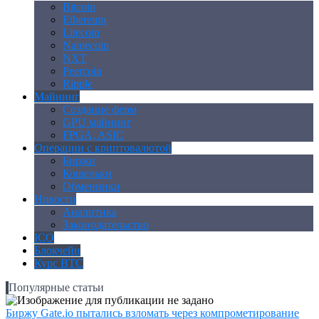
Bitcoin
Ethereum
Litecoin
Namecoin
NXT
Peercoin
Ripple
Майнинг
Создание ферм
GPU майнинг
FPGA, ASIC
Операции с криптовалютой
Биржи
Кошельки
Обменники
Новости
Аналитика
Законодательство
ICO
Блокчейн
Курс BTC
Популярные статьи
Биржу Gate.io пытались взломать через компрометирование