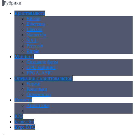
Рубрики
Криптовалюта
Bitcoin
Ethereum
Litecoin
Namecoin
NXT
Peercoin
Ripple
Майнинг
Создание ферм
GPU майнинг
FPGA, ASIC
Операции с криптовалютой
Биржи
Кошельки
Обменники
Новости
Аналитика
Законодательство
ICO
Блокчейн
Курс BTC