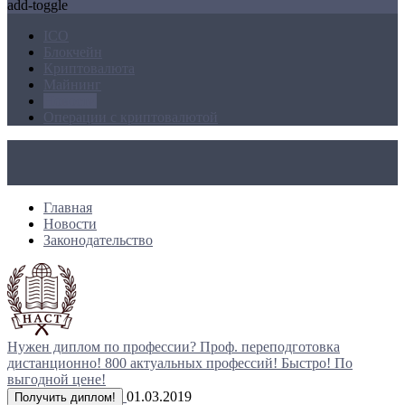
add-toggle
ICO
Блокчейн
Криптовалюта
Майнинг
Новости
Операции с криптовалютой
Главная
Новости
Законодательство
Нужен диплом по профессии?
Проф. переподготовка
дистанционно!
800 актуальных профессий!
Быстро! По
выгодной цене!
01.03.2019
Получить диплом!