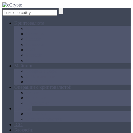
Криптовалюта
Bitcoin
Ethereum
Litecoin
Namecoin
NXT
Peercoin
Ripple
Майнинг
Создание ферм
GPU майнинг
FPGA, ASIC
Операции с криптовалютой
Биржи
Кошельки
Обменники
Новости
Аналитика
Законодательство
ICO
Блокчейн