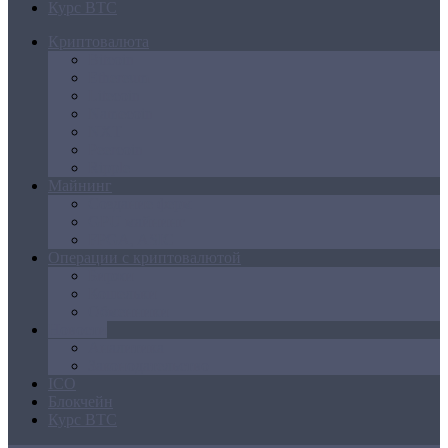
Курс BTC
Криптовалюта
Bitcoin
Ethereum
Litecoin
Namecoin
NXT
Peercoin
Ripple
Майнинг
Создание ферм
GPU майнинг
FPGA, ASIC
Операции с криптовалютой
Биржи
Кошельки
Обменники
Новости
Аналитика
Законодательство
ICO
Блокчейн
Курс BTC