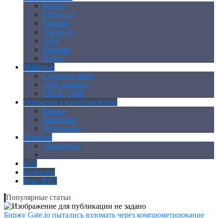
Bitcoin
Ethereum
Litecoin
Namecoin
NXT
Peercoin
Ripple
Майнинг
Создание ферм
GPU майнинг
FPGA, ASIC
Операции с криптовалютой
Биржи
Кошельки
Обменники
Новости
Аналитика
Законодательство
ICO
Блокчейн
Курс BTC
Популярные статьи
Биржу Gate.io пытались взломать через компрометирование