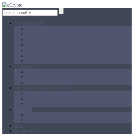
Криптовалюта
Bitcoin
Ethereum
Litecoin
Namecoin
NXT
Peercoin
Ripple
Майнинг
Создание ферм
GPU майнинг
FPGA, ASIC
Операции с криптовалютой
Биржи
Кошельки
Обменники
Новости
Аналитика
Законодательство
ICO
Блокчейн