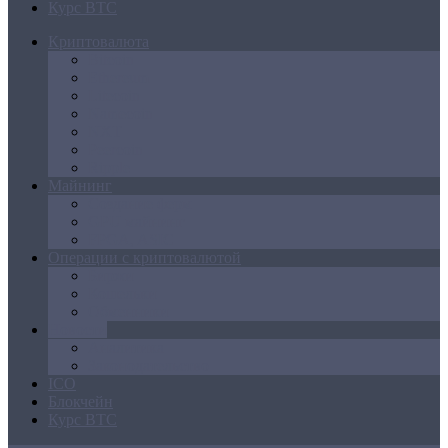
Курс BTC
Криптовалюта
Bitcoin
Ethereum
Litecoin
Namecoin
NXT
Peercoin
Ripple
Майнинг
Создание ферм
GPU майнинг
FPGA, ASIC
Операции с криптовалютой
Биржи
Кошельки
Обменники
Новости
Аналитика
Законодательство
ICO
Блокчейн
Курс BTC