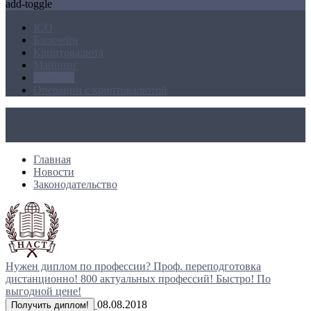
add-toggle
ICO
Блокчейн
Криптовалюта
Майнинг
Новости
Операции с криптовалютой
Главная
Новости
Законодательство
Нужен диплом по профессии?
Проф. переподготовка
дистанционно!
800 актуальных профессий!
Быстро! По
выгодной цене!
08.08.2018
Получить диплом!