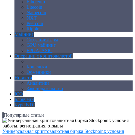
Ethereum
Litecoin
Namecoin
NXT
Peercoin
Ripple
Майнинг
Создание ферм
GPU майнинг
FPGA, ASIC
Операции с криптовалютой
Биржи
Кошельки
Обменники
Новости
Аналитика
Законодательство
ICO
Блокчейн
Курс BTC
Популярные статьи
Универсальная криптовалютная биржа Stockpoint: условия