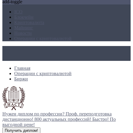
add-toggle
ICO
Блокчейн
Криптовалюта
Майнинг
Новости
Операции с криптовалютой
Главная
Операции с криптовалютой
Биржи
Нужен диплом по профессии?
Проф. переподготовка
дистанционно!
800 актуальных профессий!
Быстро! По
выгодной цене!
Получить диплом!