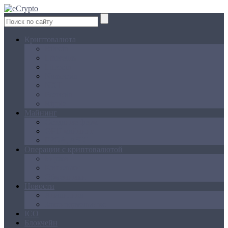
Криптовалюта
Bitcoin
Ethereum
Litecoin
Namecoin
NXT
Peercoin
Ripple
Майнинг
Создание ферм
GPU майнинг
FPGA, ASIC
Операции с криптовалютой
Биржи
Кошельки
Обменники
Новости
Аналитика
Законодательство
ICO
Блокчейн