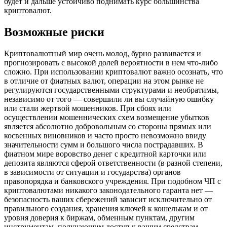
будет и дальше устойчиво поднимать курс большинства
криптовалют.
Возможные риски
Криптовалютный мир очень молод, бурно развивается и
прогнозировать с высокой долей вероятности в нем что-либо
сложно. При использовании криптовалют важно осознать, что
в отличие от фиатных валют, операции на этом рынке не
регулируются государственными структурами и необратимы,
независимо от того — совершили ли вы случайную ошибку
или стали жертвой мошенников. При сбоях или
осуществлении мошеннических схем возмещение убытков
является абсолютно добровольным со стороны прямых или
косвенных виновников и часто просто невозможно ввиду
значительности сумм и большого числа пострадавших. В
фиатном мире воровство денег с кредитной карточки или
депозита являются сферой ответственности (в разной степени,
в зависимости от ситуации и государства) органов
правопорядка и банковского учреждения. При подобном ЧП с
криптовалютами никакого законодательного гаранта нет —
безопасность ваших сбережений зависит исключительно от
правильного создания, хранения ключей к кошелькам и от
уровня доверия к биржам, обменным пунктам, другим
инструментам, получающим доступ к вашим средствам.