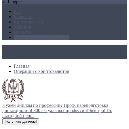
add-toggle
ICO
Блокчейн
Криптовалюта
Майнинг
Новости
Операции с криптовалютой
Главная
Операции с криптовалютой
Нужен диплом по профессии?
Проф. переподготовка
дистанционно!
800 актуальных профессий!
Быстро! По
выгодной цене!
Получить диплом!