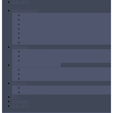
Курс BTC
Криптовалюта
Bitcoin
Ethereum
Litecoin
Namecoin
NXT
Peercoin
Ripple
Майнинг
Создание ферм
GPU майнинг
FPGA, ASIC
Операции с криптовалютой
Биржи
Кошельки
Обменники
Новости
Аналитика
Законодательство
ICO
Блокчейн
Курс BTC