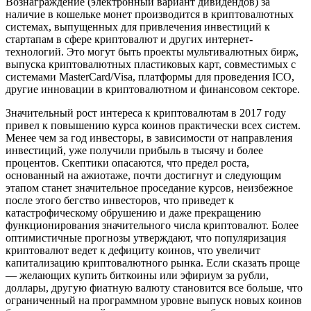
Вознаграждение (электронный вариант дивидендов) за
наличие в кошельке монет производится в криптовалютных
системах, выпущенных для привлечения инвестиций к
стартапам в сфере криптовалют и других интернет-
технологий. Это могут быть проекты мультивалютных бирж,
выпуска криптовалютных пластиковых карт, совместимых с
системами MasterCard/Visa, платформы для проведения ICO,
другие инновации в криптовалютном и финансовом секторе.
Значительный рост интереса к криптовалютам в 2017 году
привел к повышению курса коинов практически всех систем.
Менее чем за год инвесторы, в зависимости от направления
инвестиций, уже получили прибыль в тысячу и более
процентов. Скептики опасаются, что предел роста,
основанный на ажиотаже, почти достигнут и следующим
этапом станет значительное проседание курсов, неизбежное
после этого бегство инвесторов, что приведет к
катастрофическому обрушению и даже прекращению
функционирования значительного числа криптовалют. Более
оптимистичные прогнозы утверждают, что популяризация
криптовалют ведет к дефициту коинов, что увеличит
капитализацию криптовалютного рынка. Если сказать проще
— желающих купить биткоины или эфириум за рубли,
доллары, другую фиатную валюту становится все больше, что
ограниченный на программном уровне выпуск новых коинов