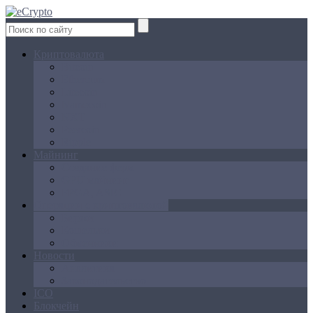
Криптовалюта
Bitcoin
Ethereum
Litecoin
Namecoin
NXT
Peercoin
Ripple
Майнинг
Создание ферм
GPU майнинг
FPGA, ASIC
Операции с криптовалютой
Биржи
Кошельки
Обменники
Новости
Аналитика
Законодательство
ICO
Блокчейн