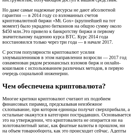
Но даже самые надежные ресурсы не дают абсолютной
гарантии — в 2014 году со взломанных счетов
криптовалютной биржи «Mt. Gox» (крупнейшей на тот
момент) было украдено биткоинов на общую сумму около
$450 млн.Это привело к банкротству биржи и первому
значительному падению курса BTC. Курс 2014 года
восстановился только через три года — в начале 2017.
С ростом популярности криптовалют усилия
злоумышленников в этом направлении возросли — 2017 год
ознаменован рядом резонансных взломов бирж и онлайн-
кошельков с использованием различных методов, в первую
очередь социальной инженерии.
Чем обеспечена криптовалюта?
Многие критики криптовалют считают их подобием
финансовых пирамид, предсказывая неизбежное
схлопывание, при котором единицы получат сверхприбыли, а
остальные окажутся в категории пострадавших. Основывается
это на утверждении, что криптовалюта не опирается ни на
золотовалютный запас, как фиатные валюты в прошлом, ни
на объем товарооборота, как это происходит сейчас. Адепты