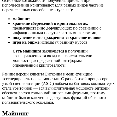
Основные возможности получения прибыли при
использовании криптовалют (для разных видов часть из
перечисленных способов неактуальна):
майнинг
;
хранение сбережений в криптовалютах
,
преимущественно дефлирующих по сравнению с
инфляционными по сути фиатными валютами;
получение вознаграждения за хранение коинов
игра на бирже
используя разницу курсов.
Суть майнинга
заключается в получении
вознаграждения за вклад в вычислительную
мощность распределенной платформы
определенной криптовалюты.
Ранние версии клиента Биткоина имели функцию
«сгенерировать новые монеты». С разработкой процессоров
узкой специализации (ASIC) добыча на бытовых компьютерах
стала убыточной — вся вычислительная мощность Биткоин
обеспечивается только майнинговыми фермами, поэтому
майнинг был исключен из доступных функций обычного
пользовательского кошелька.
Майнинг