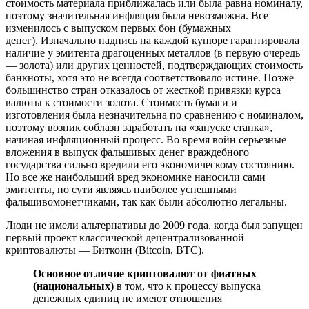
стоимость материала приближалась или была равна номиналу,
поэтому значительная инфляция была невозможна. Все
изменилось с выпуском первых бон (бумажных
денег). Изначально надпись на каждой купюре гарантировала
наличие у эмитента драгоценных металлов (в первую очередь
— золота) или других ценностей, подтверждающих стоимость
банкноты, хотя это не всегда соответствовало истине. Позже
большинство стран отказалось от жесткой привязки курса
валюты к стоимости золота. Стоимость бумаги и
изготовления была незначительна по сравнению с номиналом,
поэтому возник соблазн заработать на «запуске станка»,
начиная инфляционный процесс. Во время войн серьезные
вложения в выпуск фальшивых денег враждебного
государства сильно вредили его экономическому состоянию.
Но все же наибольший вред экономике наносили сами
эмитенты, по сути являясь наиболее успешными
фальшивомонетчиками, так как были абсолютно легальны.
Люди не имели альтернативы до 2009 года, когда был запущен
первый проект классической децентрализованной
криптовалюты — Биткоин (Bitcoin, BTC).
Основное отличие криптовалют от фиатных
(национальных)
в том, что к процессу выпуска
денежных единиц не имеют отношения