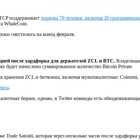
BTCP поддерживает
порядка 70 человек, включая 20 программны
та WhaleCoin.
роки сместились на конец февраля.
 дней после хардфорка для держателей ZCL и BTC.
Владельцы 
ему будет начислено суммированное количество Bitcoin Private.
хранения ZCL и биткоина, включая мультивалютные: Coinomi, E
екта
.
алютные биржи, однако, в Twitter команды есть обнадеживающая 
Trade Satoshi, которая через несколько часов после хардфорка у