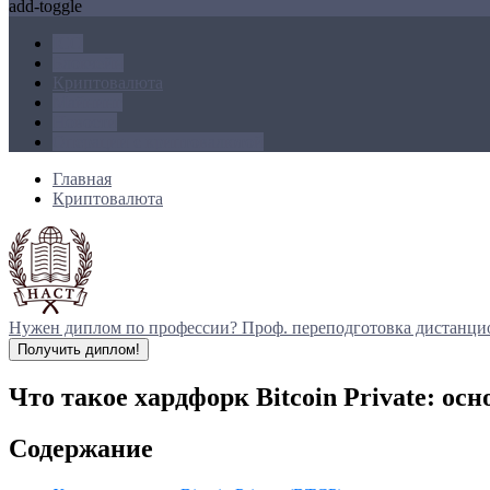
add-toggle
ICO
Блокчейн
Криптовалюта
Майнинг
Новости
Операции с криптовалютой
Главная
Криптовалюта
Нужен диплом по профессии?
Проф. переподготовка дистанци
Получить диплом!
Что такое хардфорк Bitcoin Private: о
Содержание