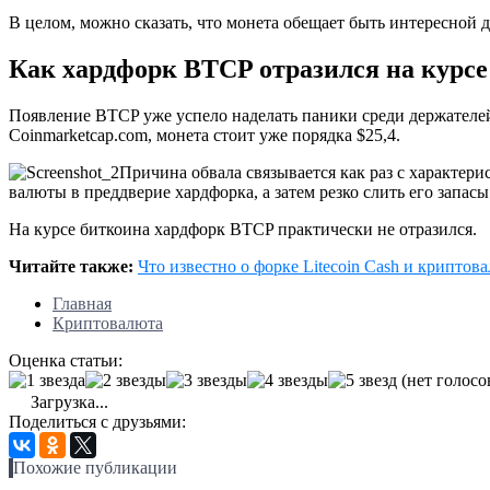
В целом, можно сказать, что монета обещает быть интересной 
Как хардфорк BTCP отразился на курс
Появление BTCP уже успело наделать паники среди держателей 
Coinmarketcap.com, монета стоит уже порядка $25,4.
Причина обвала связывается как раз с характер
валюты в преддверие хардфорка, а затем резко слить его запа
На курсе биткоина хардфорк BTCP практически не отразился.
Читайте также:
Что известно о форке Litecoin Cash и крипто
Главная
Криптовалюта
Оценка статьи:
(нет голосо
Загрузка...
Поделиться с друзьями:
Похожие публикации