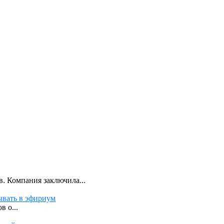
. Компания заключила...
ывать в эфириум
 о...