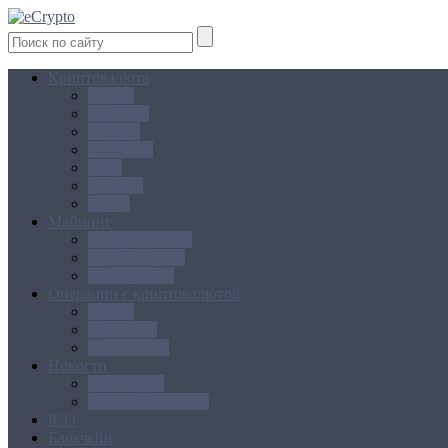
Криптовалюта
Bitcoin
Ethereum
Litecoin
Namecoin
NXT
Peercoin
Ripple
Майнинг
Создание ферм
GPU майнинг
FPGA, ASIC
Операции с криптовалютой
Биржи
Кошельки
Обменники
Новости
Аналитика
Законодательство
ICO
Блокчейн