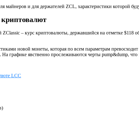
для майнеров и для держателей ZCL, характеристики которой бу
е криптовалют
ZClassic – курс криптовалюты, державшийся на отметке $118 об
истиками новой монеты, которая по всем параметрам превосходит
сы. На графике явственно прослеживаются черты pump&dump, что 
валюте LCC
в)