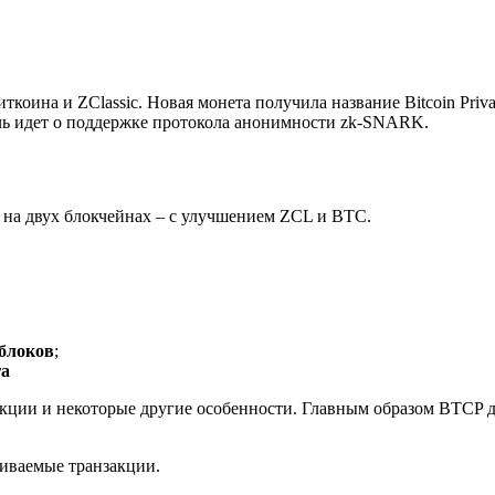
иткоина и ZClassic. Новая монета получила название Bitcoin Pri
ечь идет о поддержке протокола анонимности zk-SNARK.
 на двух блокчейнах – с улучшением ZCL и BTC.
 блоков
;
га
акции и некоторые другие особенности. Главным образом BTCP д
живаемые транзакции.