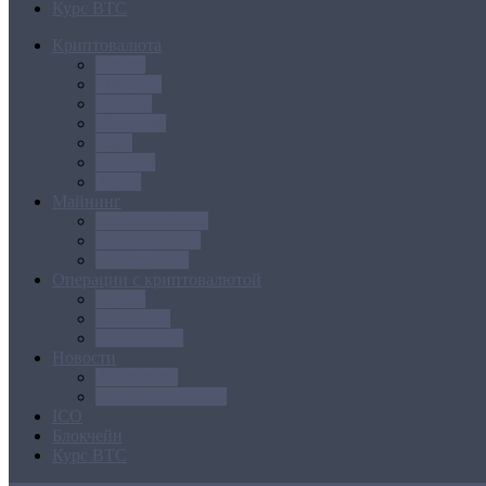
Курс BTC
Криптовалюта
Bitcoin
Ethereum
Litecoin
Namecoin
NXT
Peercoin
Ripple
Майнинг
Создание ферм
GPU майнинг
FPGA, ASIC
Операции с криптовалютой
Биржи
Кошельки
Обменники
Новости
Аналитика
Законодательство
ICO
Блокчейн
Курс BTC