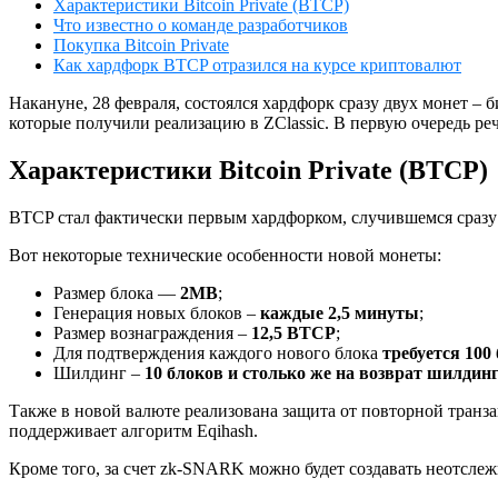
Характеристики Bitcoin Private (BTCP)
Что известно о команде разработчиков
Покупка Bitcoin Private
Как хардфорк BTCP отразился на курсе криптовалют
Накануне, 28 февраля, состоялся хардфорк сразу двух монет – б
которые получили реализацию в ZClassic. В первую очередь р
Характеристики Bitcoin Private (BTCP)
BTCP стал фактически первым хардфорком, случившемся сразу
Вот некоторые технические особенности новой монеты:
Размер блока —
2MB
;
Генерация новых блоков –
каждые 2,5 минуты
;
Размер вознаграждения –
12,5 BTCP
;
Для подтверждения каждого нового блока
требуется 100
Шилдинг –
10 блоков и столько же на возврат шилдин
Также в новой валюте реализована защита от повторной транз
поддерживает алгоритм Eqihash.
Кроме того, за счет zk-SNARK можно будет создавать неотсле