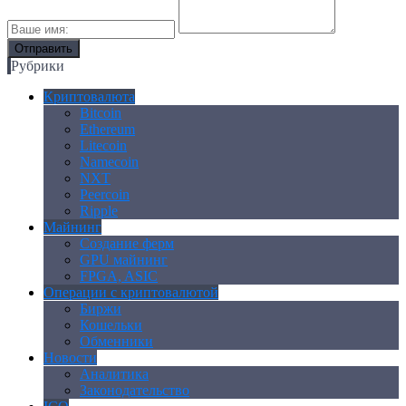
Рубрики
Криптовалюта
Bitcoin
Ethereum
Litecoin
Namecoin
NXT
Peercoin
Ripple
Майнинг
Создание ферм
GPU майнинг
FPGA, ASIC
Операции с криптовалютой
Биржи
Кошельки
Обменники
Новости
Аналитика
Законодательство