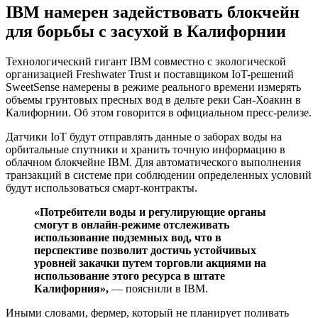
IBM намерен задействовать блокчейн
для борьбы с засухой в Калифорнии
Технологический гигант IBM совместно с экологической
организацией Freshwater Trust и поставщиком IoT-решений
SweetSense намерены в режиме реального времени измерять
объемы грунтовых пресных вод в дельте реки Сан-Хоакин в
Калифорнии. Об этом говорится в официальном пресс-релизе.
Датчики IoT будут отправлять данные о заборах воды на
орбитальные спутники и хранить точную информацию в
облачном блокчейне IBM. Для автоматического выполнения
транзакций в системе при соблюдении определенных условий
будут использоваться смарт-контракты.
«Потребители воды и регулирующие органы
смогут в онлайн-режиме отслеживать
использование подземных вод, что в
перспективе позволит достичь устойчивых
уровней закачки путем торговли акциями на
использование этого ресурса в штате
Калифорния»,
— пояснили в IBM.
Иными словами, фермер, который не планирует поливать