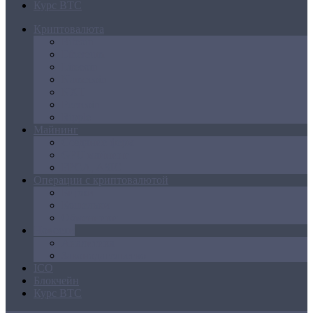
Курс BTC
Криптовалюта
Bitcoin
Ethereum
Litecoin
Namecoin
NXT
Peercoin
Ripple
Майнинг
Создание ферм
GPU майнинг
FPGA, ASIC
Операции с криптовалютой
Биржи
Кошельки
Обменники
Новости
Аналитика
Законодательство
ICO
Блокчейн
Курс BTC