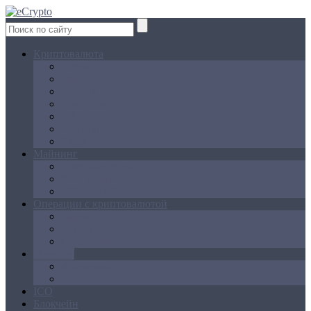
Криптовалюта
Bitcoin
Ethereum
Litecoin
Namecoin
NXT
Peercoin
Ripple
Майнинг
Создание ферм
GPU майнинг
FPGA, ASIC
Операции с криптовалютой
Биржи
Кошельки
Обменники
Новости
Аналитика
Законодательство
ICO
Блокчейн