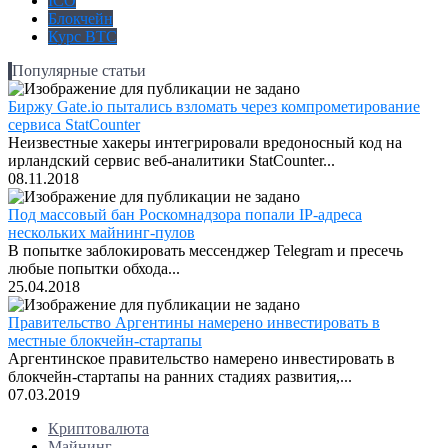
ICO
Блокчейн
Курс BTC
Популярные статьи
Биржу Gate.io пытались взломать через компрометирование
сервиса StatCounter
Неизвестные хакеры интегрировали вредоносный код на
ирландский сервис веб-аналитики StatCounter...
08.11.2018
Под массовый бан Роскомнадзора попали IP-адреса
нескольких майнинг-пулов
В попытке заблокировать мессенджер Telegram и пресечь
любые попытки обхода...
25.04.2018
Правительство Аргентины намерено инвестировать в
местные блокчейн-стартапы
Аргентинское правительство намерено инвестировать в
блокчейн-стартапы на ранних стадиях развития,...
07.03.2019
Криптовалюта
Майнинг