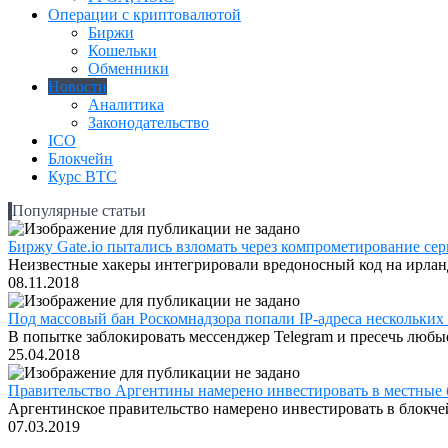
Операции с криптовалютой
Биржи
Кошельки
Обменники
Новости
Аналитика
Законодательство
ICO
Блокчейн
Курс BTC
Популярные статьи
Биржу Gate.io пытались взломать через компрометирование серв
Неизвестные хакеры интегрировали вредоносный код на ирландс
08.11.2018
Под массовый бан Роскомнадзора попали IP-адреса нескольких
В попытке заблокировать мессенджер Telegram и пресечь любые
25.04.2018
Правительство Аргентины намерено инвестировать в местные 
Аргентинское правительство намерено инвестировать в блокчей
07.03.2019