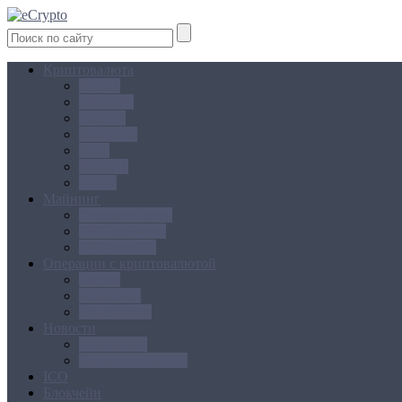
Криптовалюта
Bitcoin
Ethereum
Litecoin
Namecoin
NXT
Peercoin
Ripple
Майнинг
Создание ферм
GPU майнинг
FPGA, ASIC
Операции с криптовалютой
Биржи
Кошельки
Обменники
Новости
Аналитика
Законодательство
ICO
Блокчейн