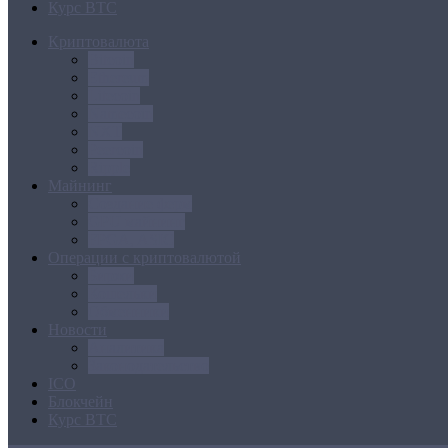
Курс BTC
Криптовалюта
Bitcoin
Ethereum
Litecoin
Namecoin
NXT
Peercoin
Ripple
Майнинг
Создание ферм
GPU майнинг
FPGA, ASIC
Операции с криптовалютой
Биржи
Кошельки
Обменники
Новости
Аналитика
Законодательство
ICO
Блокчейн
Курс BTC