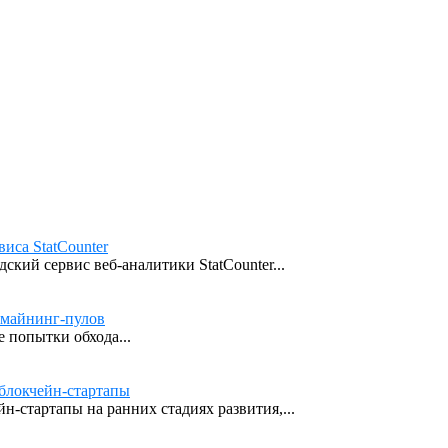
иса StatCounter
кий сервис веб-аналитики StatCounter...
 майнинг-пулов
 попытки обхода...
блокчейн-стартапы
н-стартапы на ранних стадиях развития,...