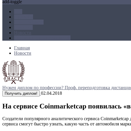
add-toggle
ICO
Блокчейн
Криптовалюта
Майнинг
Новости
Операции с криптовалютой
Главная
Новости
Нужен диплом по профессии?
Проф. переподготовка дистанци
02.04.2018
Получить диплом!
На сервисе Coinmarketcap появилась «
Создатели популярного аналитического сервиса Coinmarketcap
сервиса смогут быстро узнать, какую часть от автомобиля мар