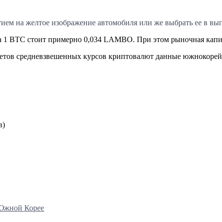
м на желтое изображение автомобиля или же выбрать ее в вы
ла 1 BTC стоит примерно 0,034 LAMBO. При этом рыночная кап
асчетов средневзвешенных курсов криптовалют данные южнокоре
в)
 Южной Корее