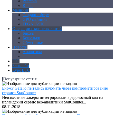
Peercoin
Ripple
Майнинг
Создание ферм
GPU майнинг
FPGA, ASIC
Операции с криптовалютой
Биржи
Кошельки
Обменники
Новости
Аналитика
Законодательство
ICO
Блокчейн
Курс BTC
Популярные статьи
Биржу Gate.io пытались взломать через компрометирование
сервиса StatCounter
Неизвестные хакеры интегрировали вредоносный код на
ирландский сервис веб-аналитики StatCounter...
08.11.2018