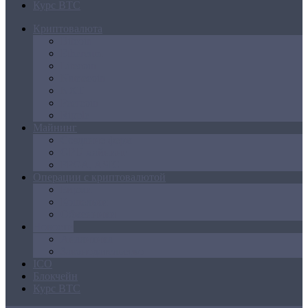
Курс BTC
Криптовалюта
Bitcoin
Ethereum
Litecoin
Namecoin
NXT
Peercoin
Ripple
Майнинг
Создание ферм
GPU майнинг
FPGA, ASIC
Операции с криптовалютой
Биржи
Кошельки
Обменники
Новости
Аналитика
Законодательство
ICO
Блокчейн
Курс BTC