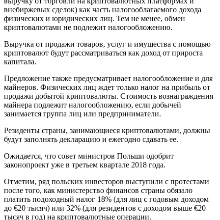
выручку от торговли на криптовалютных платформах и
внебиржевых сделок) как часть налогооблагаемого дохода
физических и юридических лиц. Тем не менее, обмен
криптовалютами не подлежит налогообложению.
Выручка от продажи товаров, услуг и имущества с помощью
криптовалют будут рассматриваться как доход от прироста
капитала.
Предложение также предусматривает налогообложение и для
майнеров. Физических лиц ждет только налог на прибыль от
продажи добытой криптовалюты. Стоимость вознаграждения
майнера подлежит налогообложению, если добычей
занимается группа лиц или предприниматели.
Резиденты страны, занимающиеся криптовалютами, должны
будут заполнять декларацию и ежегодно сдавать ее.
Ожидается, что совет министров Польши одобрит
законопроект уже в третьем квартале 2018 года.
Отметим, ряд польских инвесторов выступили с протестами
после того, как министерство финансов страны обязало
платить подоходный налог 18% (для лиц с годовым доходом
до €20 тысяч) или 32% (для резидентов с доходом выше €20
тысяч в год) на криптовалютные операции.