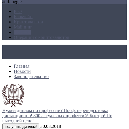
add-toggle
ICO
Блокчейн
Криптовалюта
Майнинг
Новости
Операции с криптовалютой
Главная
Новости
Законодательство
Нужен диплом по профессии?
Проф. переподготовка
дистанционно!
800 актуальных профессий!
Быстро! По
выгодной цене!
30.08.2018
Получить диплом!