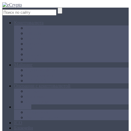
Криптовалюта
Bitcoin
Ethereum
Litecoin
Namecoin
NXT
Peercoin
Ripple
Майнинг
Создание ферм
GPU майнинг
FPGA, ASIC
Операции с криптовалютой
Биржи
Кошельки
Обменники
Новости
Аналитика
Законодательство
ICO
Блокчейн