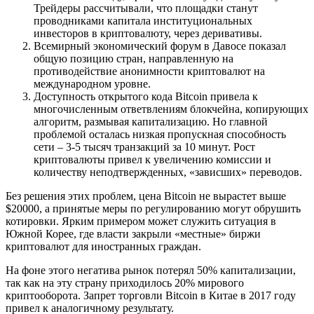
Трейдеры рассчитывали, что площадки станут
проводниками капитала институциональных
инвесторов в криптовалюту, через деривативы.
Всемирный экономический форум в Давосе показал
общую позицию стран, направленную на
противодействие анонимности криптовалют на
международном уровне.
Доступность открытого кода Bitcoin привела к
многочисленным ответвлениям блокчейна, копирующих
алгоритм, размывая капитализацию. Но главной
проблемой осталась низкая пропускная способность
сети – 3-5 тысяч транзакций за 10 минут. Рост
криптовалюты привел к увеличению комиссии и
количеству неподтвержденных, «зависших» переводов.
Без решения этих проблем, цена Bitcoin не вырастет выше
$20000, а принятые меры по регулированию могут обрушить
котировки. Ярким примером может служить ситуация в
Южной Корее, где власти закрыли «местные» биржи
криптовалют для иностранных граждан.
На фоне этого негатива рынок потерял 50% капитализации,
так как на эту страну приходилось 20% мирового
криптооборота. Запрет торговли Bitcoin в Китае в 2017 году
привел к аналогичному результату.