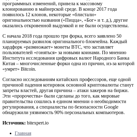
программных изменений, привела к массовому
клонированию в майнерской среде. В конце 2017 года
появилось 12 клонов, некоторые «блистали»
оригинальностью названия («Пицца», «Бог» и т. д.), другие
оказались откровенной выдумкой и не были осуществлены.
С начала 2018 года прошло три форка, всего заявлено 50
планируемых развилок оригинального блокчейна. Каждый
хардфорк «размножает» монеты BTC, что заставляет
пользователей «гоняться» за новыми коинами. По мнению
Института исследования цифровых валют Народного Банка
Китая – многочисленные форки одна из причин, из-за которой
«умрет» Bitcoin.
Согласно исследованиям китайских профессоров, еще одной
причиной падения котировок основной криптовалюты станут
запреты властей, другая причина – атаки хакеров на биржи.
Эти «пророчества» были сделаны до того, как мировые
правительства сошлись в едином мнении о необходимости
регулирования, а специалисты по безопасности Google
обнаружили уязвимость 90% персональных компьютеров.
Источник:
bitexpert.io
Главная