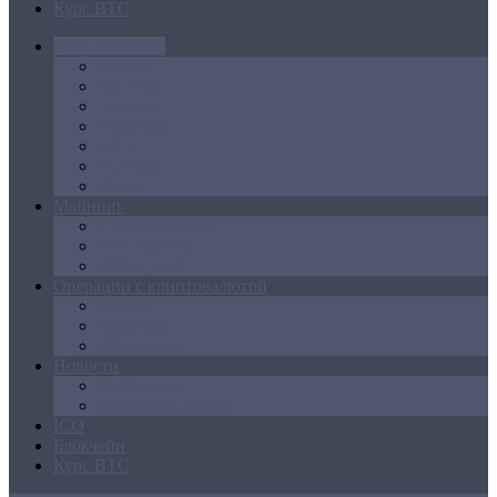
Курс BTC
Криптовалюта
Bitcoin
Ethereum
Litecoin
Namecoin
NXT
Peercoin
Ripple
Майнинг
Создание ферм
GPU майнинг
FPGA, ASIC
Операции с криптовалютой
Биржи
Кошельки
Обменники
Новости
Аналитика
Законодательство
ICO
Блокчейн
Курс BTC