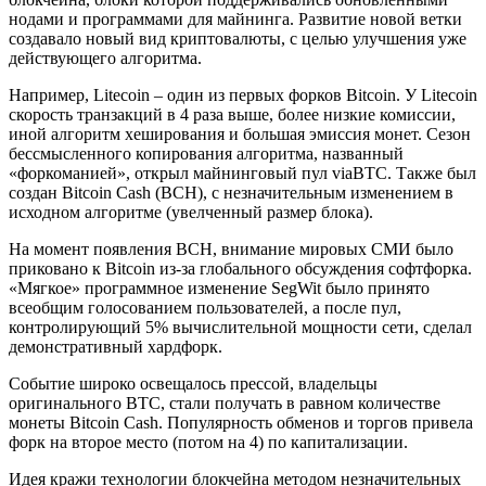
нодами и программами для майнинга. Развитие новой ветки
создавало новый вид криптовалюты, с целью улучшения уже
действующего алгоритма.
Например, Litecoin – один из первых форков Bitcoin. У Litecoin
скорость транзакций в 4 раза выше, более низкие комиссии,
иной алгоритм хеширования и большая эмиссия монет. Сезон
бессмысленного копирования алгоритма, названный
«форкоманией», открыл майнинговый пул viaBTC. Также был
создан Bitcoin Cash (BCH), с незначительным изменением в
исходном алгоритме (увелченный размер блока).
На момент появления BCH, внимание мировых СМИ было
приковано к Bitcoin из-за глобального обсуждения софтфорка.
«Мягкое» программное изменение SegWit было принято
всеобщим голосованием пользователей, а после пул,
контролирующий 5% вычислительной мощности сети, сделал
демонстративный хардфорк.
Событие широко освещалось прессой, владельцы
оригинального BTC, стали получать в равном количестве
монеты Bitcoin Cash. Популярность обменов и торгов привела
форк на второе место (потом на 4) по капитализации.
Идея кражи технологии блокчейна методом незначительных