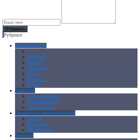
Рубрики
Криптовалюта
Bitcoin
Ethereum
Litecoin
Namecoin
NXT
Peercoin
Ripple
Майнинг
Создание ферм
GPU майнинг
FPGA, ASIC
Операции с криптовалютой
Биржи
Кошельки
Обменники
Новости