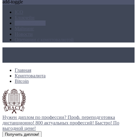
add-toggle
ICO
Блокчейн
Криптовалюта
Майнинг
Новости
Операции с криптовалютой
Главная
Криптовалюта
Bitcoin
Нужен диплом по профессии?
Проф. переподготовка
дистанционно!
800 актуальных профессий!
Быстро! По
выгодной цене!
Получить диплом!