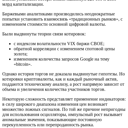
млрд капитализации.
Биржевыми аналитиками производились неоднократные
попытки установить взаимосвязь «традиционных рынков», с
изменением стоимости основной цифровой валюты.
Были выдвинуты теории связи котировок:
с индексом волатильности VIX биржи CBOE;
обратной корреляции с изменением спотовой цены
золота;
изменением количества запросов Google на тему
«bitcoin».
Однако история торгов не доказала выдвинутые гипотезы. Но
котировки криптовалюты, как и каждый рыночный актив,
поддаются техническому анализу, а рост напрямую зависит от
объема и увеличения количества участников торгов.
Некоторую сложность представляет применение индикаторов:
в силу широкого диапазона изменения цен возникает
множество ложных сигналов. По той же причине непригодны
для использования осцилляторы, импульсный рост вызывает
аномальные значения, показывающие постоянную
перекупленность или перепроданность рынка.