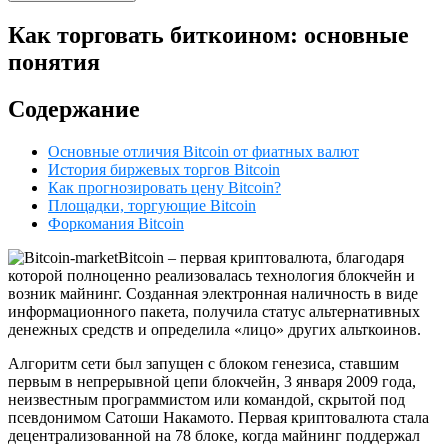
Как торговать биткоином: основные
понятия
Содержание
Основные отличия Bitcoin от фиатных валют
История биржевых торгов Bitcoin
Как прогнозировать цену Bitcoin?
Площадки, торгующие Bitcoin
Форкомания Bitcoin
Bitcoin – первая криптовалюта, благодаря
которой полноценно реализовалась технология блокчейн и
возник майнинг. Созданная электронная наличность в виде
информационного пакета, получила статус альтернативных
денежных средств и определила «лицо» других альткоинов.
Алгоритм сети был запущен с блоком генезиса, ставшим
первым в непрерывной цепи блокчейн, 3 января 2009 года,
неизвестным программистом или командой, скрытой под
псевдонимом Сатоши Накамото. Первая криптовалюта стала
децентрализованной на 78 блоке, когда майнинг поддержал