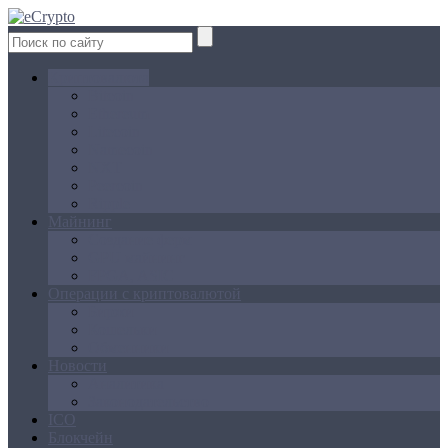
Криптовалюта
Bitcoin
Ethereum
Litecoin
Namecoin
NXT
Peercoin
Ripple
Майнинг
Создание ферм
GPU майнинг
FPGA, ASIC
Операции с криптовалютой
Биржи
Кошельки
Обменники
Новости
Аналитика
Законодательство
ICO
Блокчейн