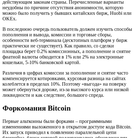
действующим законам страны. Перечисленные варианты
неудобны по причине отсутствия анонимности, которую
можно было получить у бывших китайских бирж, Huobi или
OKEx.
В последнюю очередь пользователь должен изучить способы
пополнения и вывода, комиссии и торговые сборы,
особенности веб-терминала (десктопных платформ у бирж
практически не существует). Как правило, со сделки
площадка берет 0.2% комиссионных, а пополнение и снятие
фиатной валюты обходится в 1% или 2% на электронные
кошельки, 5-10% банковской картой.
Различия в цифрах комиссии за пополнение и снятие часто
компенсируется котировками, курсовая разница на сайтах
колеблется в пределах 10%. Поэтому «выгода» на поверку
может обернуться дороже, из-за высокого курса или низкой
ликвидности и как следствие, большого спреда.
Форкомания Bitcoin
Первые альткоины были форками – программными
изменениями выложенного в открытом доступе кода Bitcoin.
Их запуск приводил к появлению параллельной цепи
блокчейна, блоки которой поддерживались обновленными