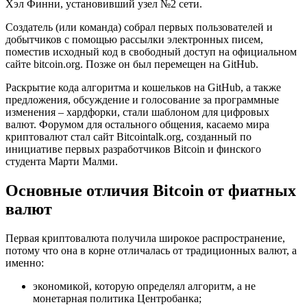
Хэл Финни, установивший узел №2 сети.
Создатель (или команда) собрал первых пользователей и
добытчиков с помощью рассылки электронных писем,
поместив исходный код в свободный доступ на официальном
сайте bitcoin.org. Позже он был перемещен на GitHub.
Раскрытие кода алгоритма и кошельков на GitHub, а также
предложения, обсуждение и голосование за программные
изменения – хардфорки, стали шаблоном для цифровых
валют. Форумом для остального общения, касаемо мира
криптовалют стал сайт Bitcointalk.org, созданный по
инициативе первых разработчиков Bitcoin и финского
студента Марти Малми.
Основные отличия Bitcoin от фиатных
валют
Первая криптовалюта получила широкое распространение,
потому что она в корне отличалась от традиционных валют, а
именно:
экономикой, которую определял алгоритм, а не
монетарная политика Центробанка;