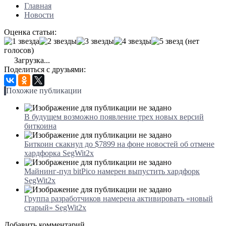
Главная
Новости
Оценка статьи:
(нет
голосов)
Загрузка...
Поделиться с друзьями:
Похожие публикации
В будущем возможно появление трех новых версий
биткоина
Биткоин скакнул до $7899 на фоне новостей об отмене
хардфорка SegWit2x
Майнинг-пул bitPico намерен выпустить хардфорк
SegWit2x
Группа разработчиков намерена активировать «новый
старый» SegWit2x
Добавить комментарий