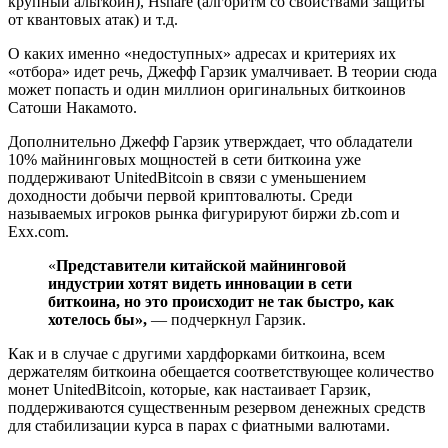
крупный альткоин), Hshare (алгоритм со свойствами защиты
от квантовых атак) и т.д.
О каких именно «недоступных» адресах и критериях их
«отбора» идет речь, Джефф Гарзик умалчивает. В теории сюда
может попасть и один миллион оригинальных биткоинов
Сатоши Накамото.
Дополнительно Джефф Гарзик утверждает, что обладатели
10% майнинговых мощностей в сети биткоина уже
поддерживают UnitedBitcoin в связи с уменьшением
доходности добычи первой криптовалюты. Среди
называемых игроков рынка фигурируют биржи zb.com и
Exx.com.
«
Представители китайской майнинговой
индустрии хотят видеть инновации в сети
биткоина, но это происходит не так быстро, как
хотелось бы»,
— подчеркнул Гарзик.
Как и в случае с другими хардфорками биткоина, всем
держателям биткоина обещается соответствующее количество
монет UnitedBitcoin, которые, как настаивает Гарзик,
поддерживаются существенным резервом денежных средств
для стабилизации курса в парах с фиатными валютами.