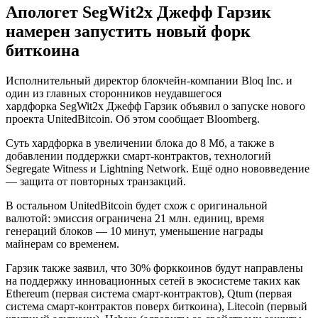
Апологет SegWit2x Джефф Гарзик
намерен запустить новый форк
биткоина
Исполнительный директор блокчейн-компании Bloq Inc. и
один из главных сторонников неудавшегося
хардфорка SegWit2x Джефф Гарзик объявил о запуске нового
проекта UnitedBitcoin. Об этом сообщает Bloomberg.
Суть хардфорка в увеличении блока до 8 Мб, а также в
добавлении поддержки смарт-контрактов, технологий
Segregate Witness и Lightning Network. Ещё одно нововведение
— защита от повторных транзакций.
В остальном UnitedBitcoin будет схож с оригинальной
валютой: эмиссия ограничена 21 млн. единиц, время
генераций блоков — 10 минут, уменьшение награды
майнерам со временем.
Гарзик также заявил, что 30% форккоинов будут направлены
на поддержку инновационных сетей в экосистеме таких как
Ethereum (первая система смарт-контрактов), Qtum (первая
система смарт-контрактов поверх биткоина), Litecoin (первый