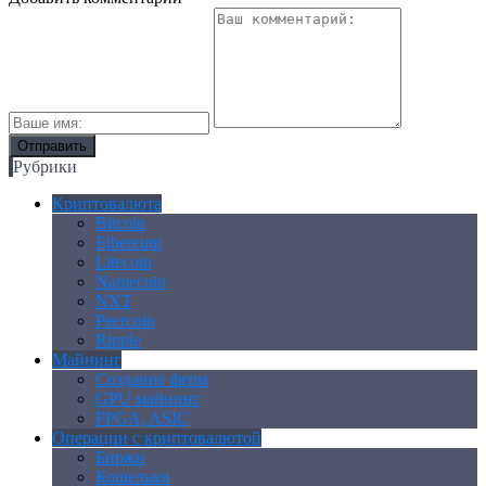
Рубрики
Криптовалюта
Bitcoin
Ethereum
Litecoin
Namecoin
NXT
Peercoin
Ripple
Майнинг
Создание ферм
GPU майнинг
FPGA, ASIC
Операции с криптовалютой
Биржи
Кошельки