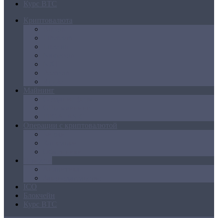
Курс BTC
Криптовалюта
Bitcoin
Ethereum
Litecoin
Namecoin
NXT
Peercoin
Ripple
Майнинг
Создание ферм
GPU майнинг
FPGA, ASIC
Операции с криптовалютой
Биржи
Кошельки
Обменники
Новости
Аналитика
Законодательство
ICO
Блокчейн
Курс BTC