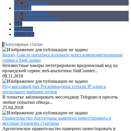
Обменники
Новости
Аналитика
Законодательство
ICO
Блокчейн
Курс BTC
Популярные статьи
Биржу Gate.io пытались взломать через компрометирование
сервиса StatCounter
Неизвестные хакеры интегрировали вредоносный код на
ирландский сервис веб-аналитики StatCounter...
08.11.2018
Под массовый бан Роскомнадзора попали IP-адреса
нескольких майнинг-пулов
В попытке заблокировать мессенджер Telegram и пресечь
любые попытки обхода...
25.04.2018
Правительство Аргентины намерено инвестировать в
местные блокчейн-стартапы
Аргентинское правительство намерено инвестировать в