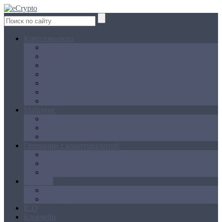
Криптовалюта
Bitcoin
Ethereum
Litecoin
Namecoin
NXT
Peercoin
Ripple
Майнинг
Создание ферм
GPU майнинг
FPGA, ASIC
Операции с криптовалютой
Биржи
Кошельки
Обменники
Новости
Аналитика
Законодательство
ICO
Блокчейн